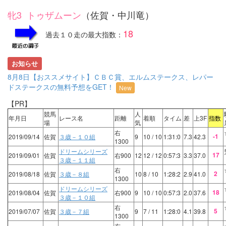
牝3 トゥザムーン
（佐賀・中川竜）
18
過去１０走の最大指数：
お知らせ
8月8日【おススメサイト】ＣＢＣ賞、エルムステークス、レパー
ドステークスの無料予想をGET！
New
【PR】
競馬
人
年月日
レース名
距離
着順
タイム
差
上3F
指数
場
気
右
-1
2019/09/14
佐賀
３歳－１０組
9
10
/ 10
1:31:0
7.3
42.3
1300
ドリームシリーズ
17
2019/09/01
佐賀
右900
12
12
/ 12
0:57:3
3.3
37.0
３歳－１１組
右
2
2019/08/18
佐賀
３歳－８組
10
8
/ 10
1:28:2
2.9
41.0
1300
ドリームシリーズ
18
2019/08/04
佐賀
右900
9
10
/ 10
0:57:3
2.0
37.6
３歳－１０組
右
5
2019/07/07
佐賀
３歳－７組
9
7
/ 11
1:28:0
4.1
39.8
1300
右