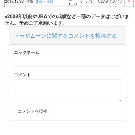
5
2018/12/23
佐賀
２歳－４組
6
5
/ 9
1:27:9
1.0
41.1
1300
※2008年以前やJRAでの成績など一部のデータはございま
せん。予めご了承願います。
トゥザムーンに関するコメントを投稿する
ニックネーム
コメント