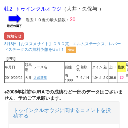
牡2 トゥインクルオウジ
（大井・久保与 ）
20
過去１０走の最大指数：
お知らせ
8月8日【おススメサイト】ＣＢＣ賞、エルムステークス、レパー
ドステークスの無料予想をGET！
New
【PR】
競馬
人
年月日
レース名
距離
着順
タイム
差
上3F
指数
場
気
右
20
2010/09/02
大井
２歳新馬
7
6
/ 14
1:04:1
2.0
39.6
1000
※2008年以前やJRAでの成績など一部のデータはございま
せん。予めご了承願います。
トゥインクルオウジに関するコメントを投
稿する