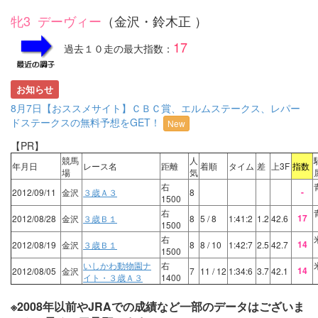
牝3 デーヴィー
（金沢・鈴木正 ）
17
過去１０走の最大指数：
お知らせ
8月7日【おススメサイト】ＣＢＣ賞、エルムステークス、レパー
ドステークスの無料予想をGET！
New
【PR】
競馬
人
年月日
レース名
距離
着順
タイム
差
上3F
指数
場
気
右
-
2012/09/11
金沢
３歳Ａ３
8
1500
右
17
2012/08/28
金沢
３歳Ｂ１
8
5
/ 8
1:41:2
1.2
42.6
1500
右
14
2012/08/19
金沢
３歳Ｂ１
8
8
/ 10
1:42:7
2.5
42.7
1500
いしかわ動物園ナ
右
14
2012/08/05
金沢
7
11
/ 12
1:34:6
3.7
42.1
イト・３歳Ａ３
1400
※2008年以前やJRAでの成績など一部のデータはございま