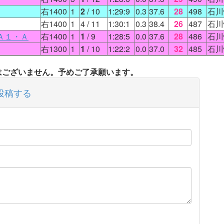
右1400
1
2
/ 10
1:29:9
0.3
37.6
28
498
石川
右1400
1
4
/ 11
1:30:1
0.3
38.4
26
487
石川
Ａ１・Ａ
右1400
1
1
/ 9
1:28:5
0.0
37.6
28
486
石川
右1300
1
1
/ 10
1:22:2
0.0
37.0
32
485
石川
タはございません。予めご了承願います。
投稿する