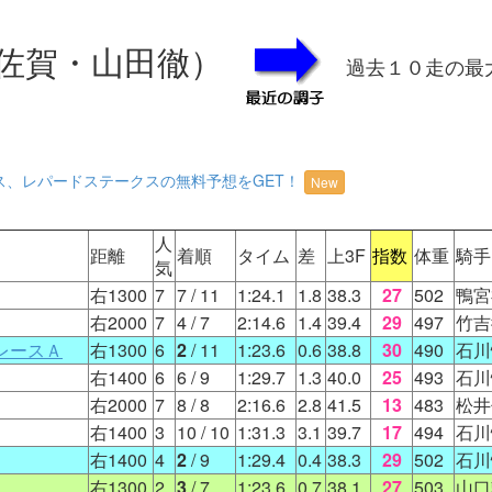
佐賀・山田徹）
過去１０走の最
ス、レパードステークスの無料予想をGET！
New
人
距離
着順
タイム
差
上3F
指数
体重
騎手
気
右1300
7
7
/ 11
1:24.1
1.8
38.3
27
502
鴨宮
右2000
7
4
/ 7
2:14.6
1.4
39.4
29
497
竹吉
レースＡ
右1300
6
2
/ 11
1:23.6
0.6
38.8
30
490
石川
右1400
6
6
/ 9
1:29.7
1.3
40.0
25
493
石川
右2000
7
8
/ 8
2:16.6
2.8
41.5
13
483
松井
右1400
3
10
/ 10
1:31.3
3.1
39.7
17
494
石川
右1400
4
2
/ 9
1:29.4
0.4
38.3
29
502
石川
右1300
2
3
/ 7
1:23.6
0.7
38.1
27
503
山口