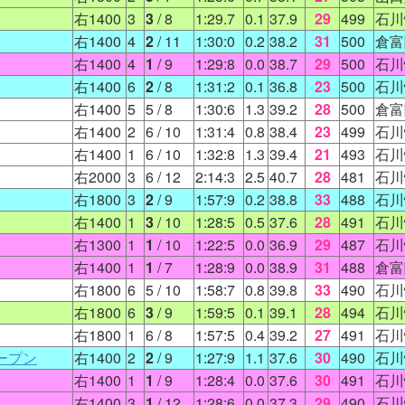
右1400
3
3
/ 8
1:29.7
0.1
37.9
29
499
石川
右1400
4
2
/ 11
1:30:0
0.2
38.2
31
500
倉富
右1400
4
1
/ 9
1:29:8
0.0
38.7
29
500
石川
右1400
6
2
/ 8
1:31:2
0.1
36.8
23
500
石川
右1400
5
5
/ 8
1:30:6
1.3
39.2
28
500
倉富
右1400
2
6
/ 10
1:31:4
0.8
38.4
23
499
石川
右1400
1
6
/ 10
1:32:8
1.3
39.4
21
493
石川
右2000
3
6
/ 12
2:14:3
2.5
40.7
28
481
石川
右1800
3
2
/ 9
1:57:9
0.2
38.8
33
488
石川
右1400
1
3
/ 10
1:28:5
0.5
37.6
28
491
石川
右1300
1
1
/ 10
1:22:5
0.0
36.9
29
487
石川
右1400
1
1
/ 7
1:28:9
0.0
38.9
31
488
倉富
右1800
6
5
/ 10
1:58:7
0.8
39.8
33
490
石川
右1800
6
3
/ 9
1:59:5
0.1
39.1
28
494
石川
右1800
1
6
/ 8
1:57:5
0.4
39.2
27
491
石川
ープン
右1400
2
2
/ 9
1:27:9
1.1
37.6
30
490
石川
右1400
1
1
/ 9
1:28:4
0.0
37.6
30
491
石川
右1400
3
1
/ 12
1:28:6
0.0
37.3
29
490
石川