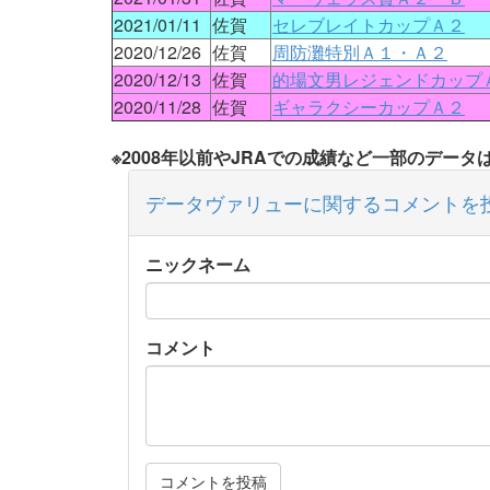
2021/01/11
佐賀
セレブレイトカップＡ２
2020/12/26
佐賀
周防灘特別Ａ１・Ａ２
2020/12/13
佐賀
的場文男レジェンドカップ
2020/11/28
佐賀
ギャラクシーカップＡ２
※2008年以前やJRAでの成績など一部のデー
データヴァリューに関するコメントを
ニックネーム
コメント