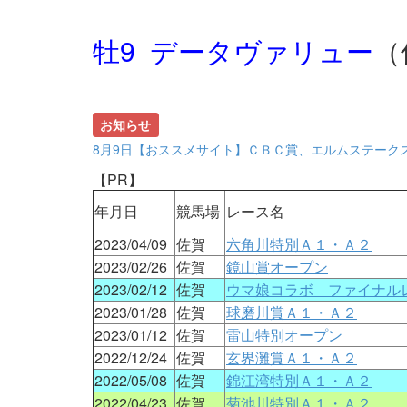
牡9 データヴァリュー
（
お知らせ
8月9日【おススメサイト】ＣＢＣ賞、エルムステーク
【PR】
年月日
競馬場
レース名
2023/04/09
佐賀
六角川特別Ａ１・Ａ２
2023/02/26
佐賀
鏡山賞オープン
2023/02/12
佐賀
ウマ娘コラボ ファイナル
2023/01/28
佐賀
球磨川賞Ａ１・Ａ２
2023/01/12
佐賀
雷山特別オープン
2022/12/24
佐賀
玄界灘賞Ａ１・Ａ２
2022/05/08
佐賀
錦江湾特別Ａ１・Ａ２
2022/04/23
佐賀
菊池川特別Ａ１・Ａ２