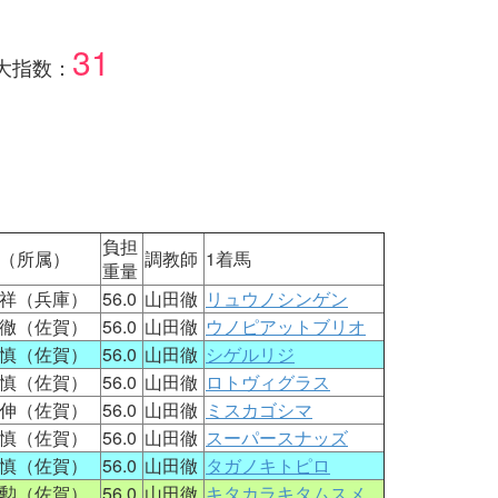
31
大指数：
負担
（所属）
調教師
1着馬
重量
祥（兵庫）
56.0
山田徹
リュウノシンゲン
徹（佐賀）
56.0
山田徹
ウノピアットブリオ
慎（佐賀）
56.0
山田徹
シゲルリジ
慎（佐賀）
56.0
山田徹
ロトヴィグラス
伸（佐賀）
56.0
山田徹
ミスカゴシマ
慎（佐賀）
56.0
山田徹
スーパースナッズ
慎（佐賀）
56.0
山田徹
タガノキトピロ
勲（佐賀）
56.0
山田徹
キタカラキタムスメ