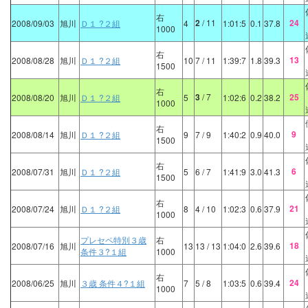
右
2
/ 11
24
2008/09/03
旭川
Ｄ１ ?２組
4
1:01:5
0.1
37.8
1000
右
13
2008/08/28
旭川
Ｄ１ ?２組
10
7
/ 11
1:39:7
1.8
39.3
1500
右
3
/ 7
25
2008/08/20
旭川
Ｄ１ ?２組
5
1:02:6
0.2
38.2
1000
右
9
2008/08/14
旭川
Ｄ１ ?２組
9
7
/ 9
1:40:2
0.9
40.0
1500
右
6
2008/07/31
旭川
Ｄ１ ?２組
5
6
/ 7
1:41:9
3.0
41.3
1500
右
21
2008/07/24
旭川
Ｄ１ ?２組
8
4
/ 10
1:02:3
0.6
37.9
1000
プレセペ特別３歳
右
18
2008/07/16
旭川
13
13
/ 13
1:04:0
2.6
39.6
条件３?１組
1000
右
24
2008/06/25
旭川
３歳 条件４?１組
7
5
/ 8
1:03:5
0.6
39.4
1000