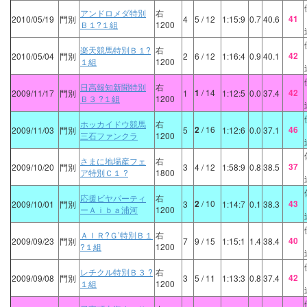
アンドロメダ特別
右
41
2010/05/19
門別
4
5
/ 12
1:15:9
0.7
40.6
Ｂ１?１組
1200
楽天競馬特別Ｂ１?
右
42
2010/05/04
門別
2
6
/ 12
1:16:4
0.9
40.1
１組
1200
日高報知新聞特別
右
1
/ 14
42
2009/11/17
門別
1
1:12:5
0.0
37.4
Ｂ３ ?１組
1200
ホッカイドウ競馬
右
2
/ 16
46
2009/11/03
門別
5
1:12:6
0.0
37.1
三石ファンクラ
1200
さまに地場産フェ
右
37
2009/10/20
門別
3
4
/ 12
1:58:9
0.8
38.5
ア特別Ｃ１ ?
1800
応援ビヤパーティ
右
2
/ 10
43
2009/10/01
門別
3
1:14:7
0.1
38.3
ーＡｉｂａ浦河
1200
ＡＩＲ?Ｇ’特別Ｂ１
右
40
2009/09/23
門別
7
9
/ 15
1:15:1
1.4
38.4
?１組
1200
レチクル特別Ｂ３ ?
右
42
2009/09/08
門別
3
5
/ 11
1:13:3
0.8
37.4
１組
1200