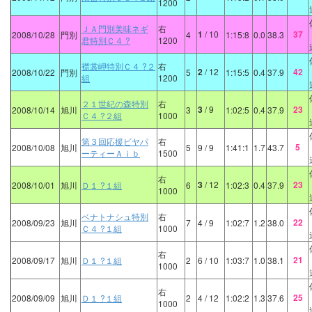
1200
ＪＡ門別美味ネギ
右
1
/ 10
37
2008/10/28
門別
4
1:15:8
0.0
38.3
君特別Ｃ４ ?
1200
襟裳岬特別Ｃ４ ?２
右
2
/ 12
42
2008/10/22
門別
5
1:15:5
0.4
37.9
組
1200
２１世紀の森特別
右
3
/ 9
23
2008/10/14
旭川
3
1:02:5
0.4
37.9
Ｃ４ ?２組
1000
第３回応援ビヤパ
右
5
2008/10/08
旭川
5
9
/ 9
1:41:1
1.7
43.7
ーティーＡｉｂ
1500
右
3
/ 12
23
2008/10/01
旭川
Ｄ１ ?１組
6
1:02:3
0.4
37.9
1000
ベナトナシュ特別
右
22
2008/09/23
旭川
7
4
/ 9
1:02:7
1.2
38.0
Ｃ４ ?１組
1000
右
21
2008/09/17
旭川
Ｄ１ ?１組
2
6
/ 10
1:03:7
1.0
38.1
1000
右
25
2008/09/09
旭川
Ｄ１ ?１組
2
4
/ 12
1:02:2
1.3
37.6
1000