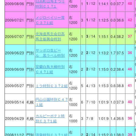
日高町山海まつり
右
1
/ 12
48
2009/08/06
門別
1
1:14:1
0.0
37.7
特別Ｃ１ ?１
1200
メジロベイリー賞
右
1
/ 12
42
2009/07/21
門別
3
1:12:5
0.0
36.6
Ｃ３ ?１組
1200
北海道馬主会日高
右
3
/ 14
37
2009/07/07
門別
1
1:15:1
0.4
38.2
馬主振興会特別
1200
サッポロ生ビー
右
2
/ 12
36
2009/06/23
門別
2
1:13:2
1.7
37.5
ル 黒ラベル特別
1200
室蘭白鳥大橋特別
右
2
/ 12
46
2009/06/09
門別
2
1:15:0
0.2
38.4
Ｃ４ ?１組
1200
右
41
2009/05/27
門別
ミラ特別Ｃ３ ?２組
5
4
/ 13
1:15:3
0.6
38.8
1200
円山公園特別Ｃ４ ?
右
40
2009/05/14
札幌
6
7
/ 10
1:01:9
1.0
37.9
１組
1000
カルビーポテト特
右
36
2009/04/29
札幌
3
7
/ 8
1:01:9
1.4
36.6
別Ｃ３ ?１組
1000
右
2
/ 14
39
2008/11/12
門別
清畠特別Ｃ３ ?１組
2
1:15:2
0.1
38.0