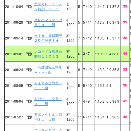
室蘭カレーラーメ
右
33
2011/10/04
門別
5
7
/ 10
1:14:6
1.1
37.2
ン特別Ｂ２－１
1200
オレハマッテルゼ
右
39
2011/09/28
門別
5
5
/ 11
1:13:7
1.0
37.3
賞Ｂ４－１組
1200
Ａｉｂａ琴似開設
右
38
2011/09/14
門別
7
5
/ 12
1:13:3
1.5
37.7
２周年記念Ｂ４
1200
レコードな町新冠
右
3
/ 7
44
2011/09/01
門別
6
1:13:9
0.4
38.0
開町１３０Ｂ３
1200
日高建設協会特別
右
38
2011/08/24
門別
9
7
/ 12
1:13:3
2.0
36.8
Ａ２－２組
1200
マイネルラヴ賞Ｂ
右
36
2011/08/09
門別
5
5
/ 10
1:16:1
2.1
１－１組
1200
トワイニング賞Ｂ
右
41
2011/08/04
門別
7
4
/ 9
1:15:8
0.5
38.9
３－１組
1200
雪印メグミルク特
右
40
2011/07/27
門別
11
6
/ 11
1:15:4
1.5
38.2
別Ｂ１－１組
1200
アドマイヤマック
右