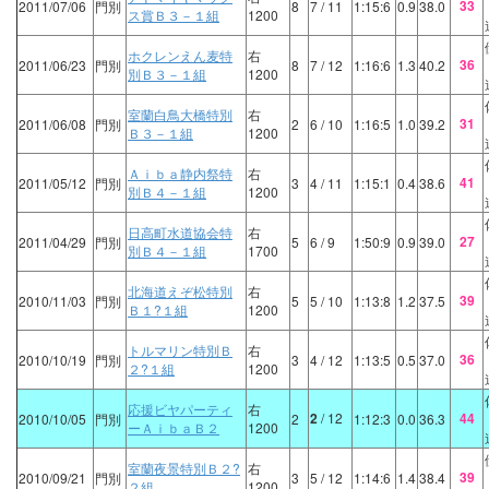
33
2011/07/06
門別
8
7
/ 11
1:15:6
0.9
38.0
ス賞Ｂ３－１組
1200
ホクレンえん麦特
右
36
2011/06/23
門別
8
7
/ 12
1:16:6
1.3
40.2
別Ｂ３－１組
1200
室蘭白鳥大橋特別
右
31
2011/06/08
門別
2
6
/ 10
1:16:5
1.0
39.2
Ｂ３－１組
1200
Ａｉｂａ静内祭特
右
41
2011/05/12
門別
3
4
/ 11
1:15:1
0.4
38.6
別Ｂ４－１組
1200
日高町水道協会特
右
27
2011/04/29
門別
5
6
/ 9
1:50:9
0.9
39.0
別Ｂ４－１組
1700
北海道えぞ松特別
右
39
2010/11/03
門別
5
5
/ 10
1:13:8
1.2
37.5
Ｂ１?１組
1200
トルマリン特別Ｂ
右
36
2010/10/19
門別
3
4
/ 12
1:13:5
0.5
37.0
２?１組
1200
応援ビヤパーティ
右
2
/ 12
44
2010/10/05
門別
2
1:12:3
0.0
36.3
ーＡｉｂａＢ２
1200
室蘭夜景特別Ｂ２?
右
39
2010/09/21
門別
3
5
/ 12
1:14:6
1.4
38.4
２組
1200