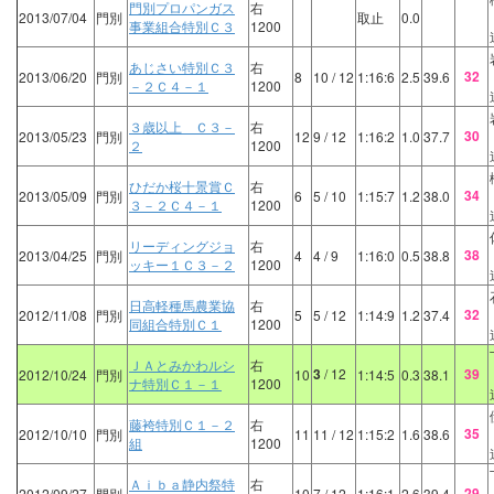
門別プロパンガス
右
2013/07/04
門別
取止
0.0
事業組合特別Ｃ３
1200
あじさい特別Ｃ３
右
32
2013/06/20
門別
8
10
/ 12
1:16:6
2.5
39.6
－２Ｃ４－１
1200
３歳以上 Ｃ３－
右
30
2013/05/23
門別
12
9
/ 12
1:16:2
1.0
37.7
２
1200
ひだか桜十景賞Ｃ
右
34
2013/05/09
門別
6
5
/ 10
1:15:7
1.2
38.0
３－２Ｃ４－１
1200
リーディングジョ
右
38
2013/04/25
門別
4
4
/ 9
1:16:0
0.5
38.8
ッキー１Ｃ３－２
1200
日高軽種馬農業協
右
32
2012/11/08
門別
5
5
/ 12
1:14:9
1.2
37.4
同組合特別Ｃ１
1200
ＪＡとみかわルシ
右
3
/ 12
39
2012/10/24
門別
10
1:14:5
0.3
38.1
ナ特別Ｃ１－１
1200
藤袴特別Ｃ１－２
右
35
2012/10/10
門別
11
11
/ 12
1:15:2
1.6
38.6
組
1200
Ａｉｂａ静内祭特
右
29
2012/09/27
門別
10
7
/ 12
1:16:1
2.6
39.4