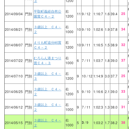
３
1200
平取町義経自然公
右
25
2014/09/04
門別
11
9
/ 12
1:16:7
1.6
39.4
園賞Ｃ４－２
1200
３歳以上 Ｃ４－
右
34
2014/08/21
門別
10
9
/ 10
1:02:6
1.9
37.8
２
1000
えりも町追分峠賞
右
32
2014/08/07
門別
10
9
/ 11
1:16:5
1.5
38.9
Ｃ４－２
1200
むろらん港まつり
右
37
2014/07/22
門別
6
7
/ 11
1:03:7
1.8
39.0
賞Ｃ４－３
1000
３歳以上 Ｃ４－
右
25
2014/07/10
門別
9
10
/ 12
1:14:9
3.0
37.7
３
1200
３歳以上 Ｃ４－
右
33
2014/06/25
門別
5
9
/ 10
1:16:6
2.1
39.0
２
1200
３歳以上 Ｃ４－
右
31
2014/06/12
門別
9
7
/ 11
1:02:3
1.3
38.0
２
1000
３歳以上 Ｃ４－
右
3
/ 9
38
2014/05/15
門別
5
1:03:2
1.7
38.2
２
1000