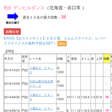
牝9 デンヒルダンス
（北海道・谷口常 ）
38
過去１０走の最大指数：
お知らせ
8月6日【おススメサイト】ＣＢＣ賞、エルムステークス、レパー
ドステークスの無料予想をGET！
New
【PR】
競馬
人
年月日
レース名
距離
着順
タイム
差
上3F
指数
場
気
３歳以上 Ｃ４－
右
-
2014/10/23
門別
３
1200
日高山脈沙流岳賞
右
-
2014/10/09
門別
Ｃ４－２
1200
３歳以上 Ｃ４－
右
38
2014/09/30
門別
10
11
/ 12
1:03:4
1.5
37.6
３
1000
３歳以上 Ｃ４－
右
19
2014/09/16
門別
8
11
/ 12
1:16:3
3.0
38.5