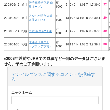
獅子座特別３歳 条
右
22
2008/06/12
旭川
5
9
/ 9
1:03:7
1.7
39.0
件オープン
1000
アルキバ特別３歳
右
20
2008/05/28
旭川
13
10
/ 13
1:03:8
2.8
39.4
条件３?１組
1000
右
39
2008/05/14
札幌
３歳 条件４?１組
4
4
/ 7
1:02:6
0.9
37.6
1000
北斗盃〔Ｈ２〕
右
30
2008/04/30
札幌
10
13
/ 14
1:03:2
3.2
39.1
（グランデラ賞）
1000
※2008年以前やJRAでの成績など一部のデータはございま
せん。予めご了承願います。
デンヒルダンスに関するコメントを投稿す
る
ニックネーム