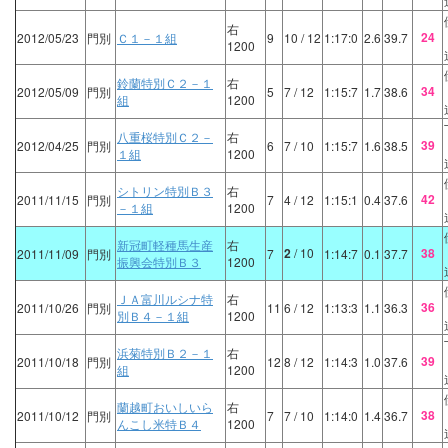
右
24
2012/05/23
門別
Ｃ１－１組
9
10
/ 12
1:17:0
2.6
39.7
1200
鈴蘭特別Ｃ２－１
右
34
2012/05/09
門別
5
7
/ 12
1:15:7
1.7
38.6
組
1200
八重桜特別Ｃ２－
右
39
2012/04/25
門別
6
7
/ 10
1:15:7
1.6
38.5
１組
1200
シトリン特別Ｂ３
右
42
2011/11/15
門別
7
4
/ 12
1:15:1
0.4
37.6
－１組
1200
新冠町軽種馬生産
右
2
/ 10
38
2011/11/09
門別
7
1:14:7
0.1
37.7
振興会特別Ｂ３
1200
ＪＡ富川ルシナ特
右
36
2011/10/26
門別
11
6
/ 12
1:13:3
1.1
36.3
別Ｂ４－１組
1200
浜菊特別Ｂ２－１
右
39
2011/10/18
門別
12
8
/ 12
1:14:3
1.0
37.6
組
1200
蘭越町おいしいら
右
38
2011/10/12
門別
7
7
/ 10
1:14:0
1.4
36.7
んこし米特Ｂ４
1200