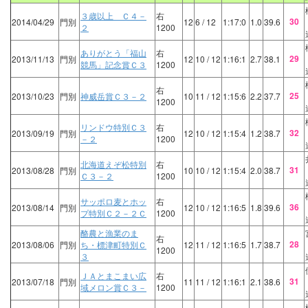
３歳以上 Ｃ４－
右
30
2014/04/29
門別
12
6
/ 12
1:17:0
1.0
39.6
２
1200
ありがとう「福山
右
29
2013/11/13
門別
12
10
/ 12
1:16:1
2.7
38.1
競馬」記念賞Ｃ３
1200
右
25
2013/10/23
門別
神威岳賞Ｃ３－２
10
11
/ 12
1:15:6
2.2
37.7
1200
リンドウ特別Ｃ３
右
32
2013/09/19
門別
12
10
/ 12
1:15:4
1.2
38.7
－２
1200
北海道えぞ松特別
右
31
2013/08/28
門別
10
10
/ 12
1:15:4
2.0
38.7
Ｃ３－２
1200
サッポロ麦とホッ
右
36
2013/08/14
門別
12
10
/ 12
1:16:5
1.8
39.6
プ特別Ｃ２－２Ｃ
1200
酪農と漁業のま
右
28
2013/08/06
門別
ち・標津町特別Ｃ
12
11
/ 12
1:16:5
1.7
38.7
1200
３
ＪＡとまこまい広
右
31
2013/07/18
門別
11
11
/ 12
1:16:1
2.1
38.6
域メロン賞Ｃ３－
1200