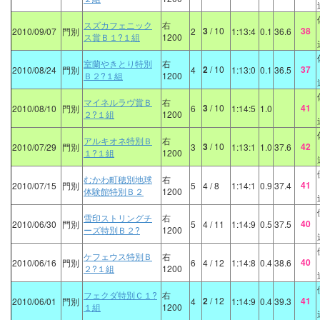
スズカフェニック
右
3
/ 10
38
2010/09/07
門別
2
1:13:4
0.1
36.6
ス賞Ｂ１?１組
1200
室蘭やきとり特別
右
2
/ 10
37
2010/08/24
門別
4
1:13:0
0.1
36.5
Ｂ２?１組
1200
マイネルラヴ賞Ｂ
右
3
/ 10
41
2010/08/10
門別
6
1:14:5
1.0
２?１組
1200
アルキオネ特別Ｂ
右
3
/ 10
42
2010/07/29
門別
3
1:13:1
1.0
37.6
１?１組
1200
むかわ町穂別地球
右
41
2010/07/15
門別
5
4
/ 8
1:14:1
0.9
37.4
体験館特別Ｂ２
1200
雪印ストリングチ
右
40
2010/06/30
門別
5
4
/ 11
1:14:9
0.5
37.5
ーズ特別Ｂ２?
1200
ケフェウス特別Ｂ
右
40
2010/06/16
門別
6
4
/ 12
1:14:8
0.4
38.6
２?１組
1200
フェクダ特別Ｃ１?
右
2
/ 12
41
2010/06/01
門別
4
1:14:9
0.4
39.3
１組
1200