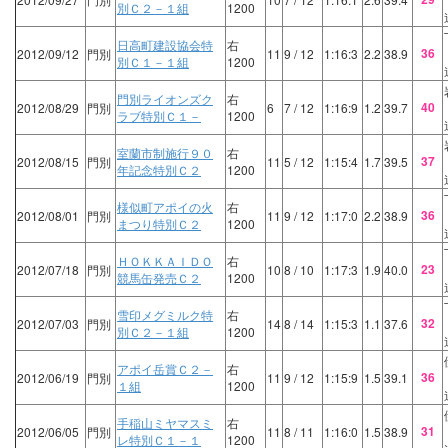
別Ｃ２－１組
1200
日高町建設協会特
右
36
2012/09/12
門別
11
9
/ 12
1:16:3
2.2
38.9
別Ｃ１－１組
1200
門別ライオンズク
右
40
2012/08/29
門別
6
7
/ 12
1:16:9
1.2
39.7
ラブ特別Ｃ１－
1200
室蘭市制施行９０
右
37
2012/08/15
門別
11
5
/ 12
1:15:4
1.7
39.5
年記念特別Ｃ２
1200
様似町アポイの火
右
36
2012/08/01
門別
11
9
/ 12
1:17:0
2.2
38.9
まつり特別Ｃ２
1200
ＨＯＫＫＡＩＤＯ
右
23
2012/07/18
門別
10
8
/ 10
1:17:3
1.9
40.0
競馬缶発売Ｃ２
1200
雪印メグミルク特
右
32
2012/07/03
門別
14
8
/ 14
1:15:3
1.1
37.6
別Ｃ２－１組
1200
アポイ岳賞Ｃ２－
右
36
2012/06/19
門別
11
9
/ 12
1:15:9
1.5
39.1
１組
1200
手稲山ミヤマスミ
右
31
2012/06/05
門別
11
8
/ 11
1:16:0
1.5
38.9
レ特別Ｃ１－１
1200