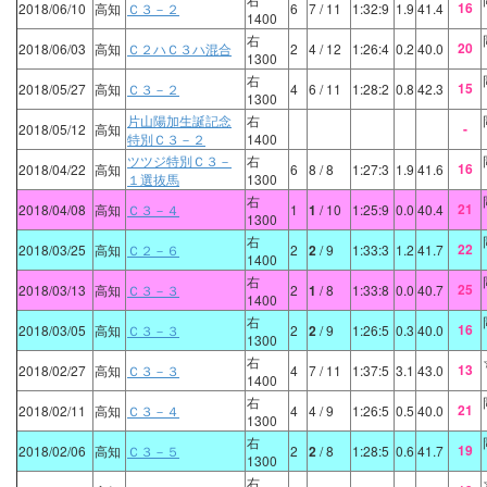
16
2018/06/10
高知
Ｃ３－２
6
7
/ 11
1:32:9
1.9
41.4
1400
右
20
2018/06/03
高知
Ｃ２ハＣ３ハ混合
2
4
/ 12
1:26:4
0.2
40.0
1300
右
15
2018/05/27
高知
Ｃ３－２
4
6
/ 11
1:28:2
0.8
42.3
1300
片山陽加生誕記念
右
-
2018/05/12
高知
特別Ｃ３－２
1400
ツツジ特別Ｃ３－
右
16
2018/04/22
高知
6
8
/ 8
1:27:3
1.9
41.6
１選抜馬
1300
右
21
2018/04/08
高知
Ｃ３－４
1
1
/ 10
1:25:9
0.0
40.4
1300
右
22
2018/03/25
高知
Ｃ２－６
2
2
/ 9
1:33:3
1.2
41.7
1400
右
25
2018/03/13
高知
Ｃ３－３
2
1
/ 8
1:33:8
0.0
40.7
1400
右
16
2018/03/05
高知
Ｃ３－３
2
2
/ 9
1:26:5
0.3
40.0
1300
右
13
2018/02/27
高知
Ｃ３－３
4
7
/ 11
1:37:5
3.1
43.0
1400
右
21
2018/02/11
高知
Ｃ３－４
4
4
/ 9
1:26:5
0.5
40.0
1300
右
19
2018/02/06
高知
Ｃ３－５
2
2
/ 8
1:28:5
0.6
41.7
1300
右