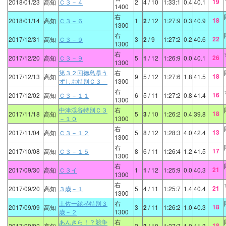
19
2018/01/23
高知
Ｃ３－４
2
4
/ 10
1:33:1
0.4
40.1
1400
右
18
2018/01/14
高知
Ｃ３－６
1
2
/ 12
1:27:9
0.3
40.9
1300
右
22
2017/12/31
高知
Ｃ３－９
3
2
/ 9
1:27:2
0.2
40.6
1300
右
26
2017/12/20
高知
Ｃ３－９
5
1
/ 12
1:26:9
0.0
40.1
1300
第３２回徳島県う
右
18
2017/12/13
高知
9
5
/ 12
1:27:6
1.8
41.5
ずしお特別Ｃ３－
1300
右
16
2017/12/02
高知
Ｃ３－１１
6
5
/ 11
1:27:2
0.8
41.4
1300
中津渓谷特別Ｃ３
右
18
2017/11/18
高知
5
3
/ 10
1:26:2
0.4
39.8
－１０
1300
右
13
2017/11/04
高知
Ｃ３－１２
5
8
/ 12
1:28:3
4.0
42.4
1300
右
17
2017/10/08
高知
Ｃ３－１５
8
6
/ 11
1:26:4
1.2
41.5
1300
右
21
2017/09/30
高知
Ｃ３イ
1
1
/ 12
1:25:9
0.0
40.3
1300
右
21
2017/09/20
高知
３歳－１
5
4
/ 11
1:25:7
1.4
40.4
1300
土佐一絃琴特別３
右
18
2017/09/09
高知
3
2
/ 11
1:26:2
1.0
40.3
歳－２
1300
あんきら！？競争
右
18
2017/09/02
高知
2
/ 10
1:27:7
1.0
41.3