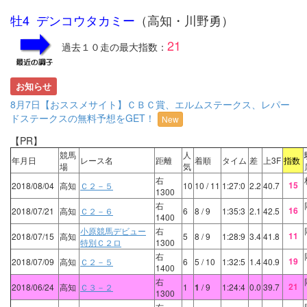
牡4 デンコウタカミー
（高知・川野勇）
21
過去１０走の最大指数：
お知らせ
8月7日【おススメサイト】ＣＢＣ賞、エルムステークス、レパー
ドステークスの無料予想をGET！
New
【PR】
競馬
人
年月日
レース名
距離
着順
タイム
差
上3F
指数
場
気
右
15
2018/08/04
高知
Ｃ２－５
10
10
/ 11
1:27:0
2.2
40.7
1300
右
16
2018/07/21
高知
Ｃ２－６
6
8
/ 9
1:35:3
2.1
42.5
1400
小原競馬デビュー
右
11
2018/07/15
高知
5
8
/ 9
1:28:9
3.4
41.8
特別Ｃ２ロ
1300
右
19
2018/07/09
高知
Ｃ２－５
6
5
/ 10
1:32:5
1.4
40.9
1400
右
21
2018/06/24
高知
Ｃ３－２
1
1
/ 9
1:24:4
0.0
39.7
1300
右