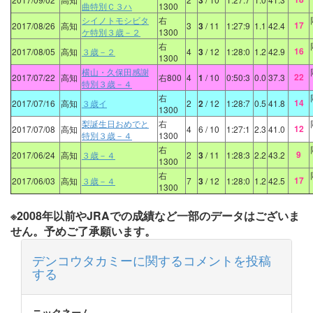
3
曲特別Ｃ３ハ
1300
シイノトモシビタ
右
17
2017/08/26
高知
3
3
/ 11
1:27:9
1.1
42.4
ケ特別３歳－２
1300
右
16
2017/08/05
高知
３歳－２
4
3
/ 12
1:28:0
1.2
42.9
1300
横山・久保田感謝
22
2017/07/22
高知
右800
4
1
/ 10
0:50:3
0.0
37.3
特別３歳－４
右
14
2017/07/16
高知
３歳イ
2
2
/ 12
1:28:7
0.5
41.8
1300
梨誕生日おめでと
右
12
2017/07/08
高知
4
6
/ 10
1:27:1
2.3
41.0
特別３歳－４
1300
右
9
2017/06/24
高知
３歳－４
2
3
/ 11
1:28:3
2.2
43.2
1300
右
17
2017/06/03
高知
３歳－４
7
3
/ 12
1:28:0
1.2
42.5
1300
※2008年以前やJRAでの成績など一部のデータはございま
せん。予めご了承願います。
デンコウタカミーに関するコメントを投稿
する
ニックネーム