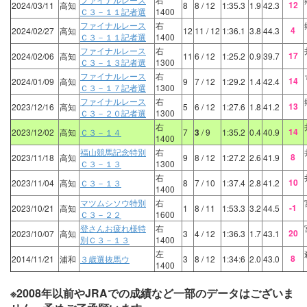
12
2024/03/11
高知
8
8
/ 12
1:35.3
1.9
42.3
Ｃ３－１１記者選
1400
ファイナルレース
右
4
2024/02/27
高知
12
11
/ 12
1:36.1
3.8
44.3
Ｃ３－１１記者選
1400
ファイナルレース
右
17
2024/02/06
高知
11
6
/ 12
1:25.2
0.9
39.7
Ｃ３－１３記者選
1300
ファイナルレース
右
14
2024/01/09
高知
9
7
/ 12
1:29.2
1.4
42.4
Ｃ３－１７記者選
1300
ファイナルレース
右
13
2023/12/16
高知
5
6
/ 12
1:27.6
1.8
41.2
Ｃ３－２０記者選
1300
右
14
2023/12/02
高知
Ｃ３－１４
7
3
/ 9
1:35.2
0.4
40.9
1400
福山競馬記念特別
右
8
2023/11/18
高知
9
8
/ 12
1:27.2
2.6
41.9
Ｃ３－１３
1300
右
10
2023/11/04
高知
Ｃ３－１３
8
7
/ 10
1:37.4
2.8
41.2
1400
マツムシソウ特別
右
-1
2023/10/21
高知
1
8
/ 11
1:53.3
3.2
44.5
Ｃ３－２２
1600
登さんお疲れ様特
右
20
2023/10/07
高知
3
4
/ 12
1:36.3
1.7
43.1
別Ｃ３－１３
1400
左
8
2014/11/21
浦和
３歳選抜馬ウ
3
8
/ 12
1:34:6
2.0
43.0
1400
※2008年以前やJRAでの成績など一部のデータはございま