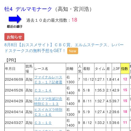
牡4 デルマモナーク
（高知・宮川浩）
18
過去１０走の最大指数：
お知らせ
8月8日【おススメサイト】ＣＢＣ賞、エルムステークス、レパー
ドステークスの無料予想をGET！
New
【PR】
競馬
人
年月日
レース名
距離
着順
タイム
差
上3F
指数
場
気
ファイナルレース
右
12
2024/06/09
高知
7
10
/ 12
1:27.1
1.8
41.4
Ｃ３－１７記者選
1300
右
15
2024/05/26
高知
Ｃ３－１４
6
5
/ 8
1:35.3
2.1
42.9
1400
りさママ生誕記念
右
15
2024/04/29
高知
8
8
/ 11
1:32.7
4.5
39.7
特別Ｃ３－１３
1400
ヒスイカズラ特別
右
18
2024/04/14
高知
9
5
/ 9
1:27.4
1.2
39.6
Ｃ３－１６
1300
右
11
2024/03/27
高知
Ｃ３－１０
9
8
/ 12
1:33.2
1.5
39.6
1400
ファイナルレース
右