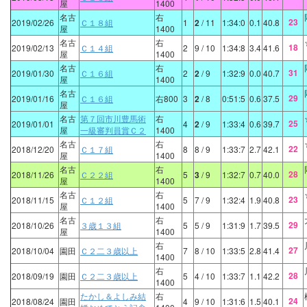
屋
1400
名古
右
23
2019/02/26
Ｃ１８組
1
2
/ 11
1:34:0
0.1
40.8
屋
1400
名古
右
18
2019/02/13
Ｃ１４組
2
9
/ 10
1:34:8
3.4
41.6
屋
1400
名古
右
31
2019/01/30
Ｃ１６組
2
2
/ 9
1:32:9
0.0
40.7
屋
1400
名古
29
2019/01/16
Ｃ１６組
右800
3
2
/ 8
0:51:5
0.6
37.5
屋
名古
第７回市川豊馬術
右
25
2019/01/01
4
2
/ 9
1:33:4
0.6
39.7
屋
一級審判員賞Ｃ２
1400
名古
右
22
2018/12/20
Ｃ１７組
8
8
/ 9
1:33:7
2.7
42.1
屋
1400
名古
右
28
2018/11/26
Ｃ２２組
5
3
/ 9
1:32:7
0.7
40.0
屋
1400
名古
右
23
2018/11/15
Ｃ１２組
5
7
/ 9
1:32:4
1.9
40.8
屋
1400
名古
右
29
2018/10/26
３歳１３組
5
5
/ 9
1:31:9
1.7
39.5
屋
1400
右
27
2018/10/04
園田
Ｃ２二３歳以上
7
8
/ 10
1:33:5
2.8
41.4
1400
右
28
2018/09/19
園田
Ｃ２二３歳以上
5
4
/ 10
1:33:7
1.1
42.2
1400
たかし＆よしみ結
右
24
2018/08/24
園田
4
9
/ 10
1:31:6
1.5
40.1