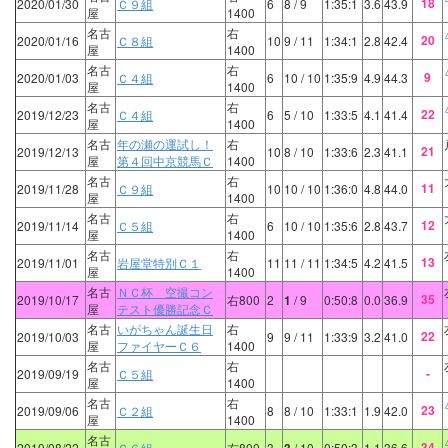
18
2020/01/30
Ｃ９組
6
8
/ 9
1:35:1
3.6
43.9
屋
1400
名古
右
20
2020/01/16
Ｃ８組
10
9
/ 11
1:34:1
2.8
42.4
屋
1400
名古
右
9
2020/01/03
Ｃ４組
6
10
/ 10
1:35:9
4.9
44.3
屋
1400
名古
右
22
2019/12/23
Ｃ４組
6
5
/ 10
1:33:5
4.1
41.4
屋
1400
名古
年の瀬の運試し！
右
21
2019/12/13
10
8
/ 10
1:33:6
2.3
41.1
屋
第４回中京競馬Ｃ
1400
名古
右
11
2019/11/28
Ｃ９組
10
10
/ 10
1:36:0
4.8
44.0
屋
1400
名古
右
12
2019/11/14
Ｃ５組
6
10
/ 10
1:35:6
2.8
43.7
屋
1400
名古
右
13
2019/11/01
岩屋堂特別Ｃ１
11
11
/ 11
1:34:5
4.2
41.5
屋
1400
名古
ＮＣ杯 空撮コン
35
2019/10/17
右800
2
1
/ 9
0:50:8
0.0
36.9
屋
テスト優勝記念Ｃ
名古
いがちゃん誕生日
右
22
2019/10/03
9
9
/ 11
1:33:9
3.2
41.0
屋
ファイヤーＣ６
1400
名古
右
-
2019/09/19
Ｃ５組
屋
1400
名古
右
23
2019/09/06
Ｃ２組
8
8
/ 10
1:33:1
1.9
42.0
屋
1400
名古
34
2019/08/22
Ｃ６組
右800
3
/ 10
0:50:3
1.1
36.6