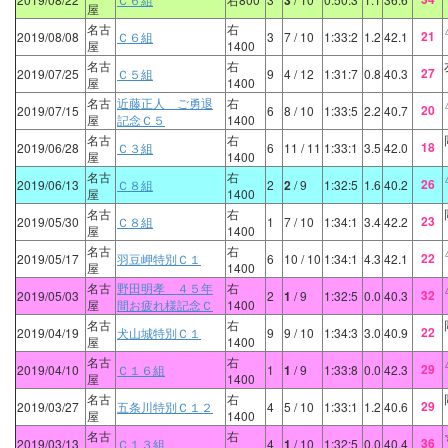
3
屋
名古
右
21
2019/08/08
Ｃ６組
3
7
/ 10
1:33:2
1.2
42.1
屋
1400
名古
右
27
2019/07/25
Ｃ５組
9
4
/ 12
1:31:7
0.8
40.3
屋
1400
名古
近藤正人 ご勇退
右
20
2019/07/15
6
8
/ 10
1:33:5
2.2
40.7
屋
記念Ｃ５
1400
名古
右
18
2019/06/28
Ｃ３組
6
11
/ 11
1:33:1
3.5
42.0
屋
1400
名古
右
26
2019/06/13
Ｃ８組
2
2
/ 9
1:32:5
1.6
40.2
屋
1400
名古
右
23
2019/05/30
Ｃ８組
1
7
/ 10
1:34:1
3.4
42.2
屋
1400
名古
右
22
2019/05/17
羽豆岬特別Ｃ１
6
10
/ 10
1:34:1
4.3
42.1
屋
1400
名古
野田明孝 ４５年
右
32
2019/05/03
2
1
/ 9
1:32:5
0.0
40.3
屋
間お疲れ様記念Ｃ
1400
名古
右
22
2019/04/19
犬山城特別Ｃ１
9
9
/ 10
1:34:3
3.0
40.9
屋
1400
名古
右
29
2019/04/10
Ｃ１６組
1
1
/ 9
1:33:8
0.0
42.3
屋
1400
名古
右
29
2019/03/27
五条川特別Ｃ１２
4
5
/ 10
1:33:1
1.2
40.6
屋
1400
名古
右
36
2019/03/13
Ｃ１３組
4
1
/ 10
1:32:5
0.0
40.4