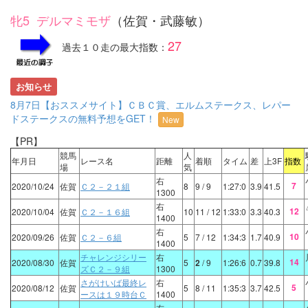
牝5 デルマミモザ
（佐賀・武藤敏）
27
過去１０走の最大指数：
お知らせ
8月7日【おススメサイト】ＣＢＣ賞、エルムステークス、レパー
ドステークスの無料予想をGET！
New
【PR】
競馬
人
年月日
レース名
距離
着順
タイム
差
上3F
指数
場
気
右
7
2020/10/24
佐賀
Ｃ２－２１組
8
9
/ 9
1:27:0
3.9
41.5
1300
右
12
2020/10/04
佐賀
Ｃ２－１６組
10
11
/ 12
1:33:0
3.3
40.3
1400
右
10
2020/09/26
佐賀
Ｃ２－６組
5
7
/ 12
1:34:3
1.7
40.9
1400
チャレンジシリー
右
14
2020/08/30
佐賀
5
2
/ 9
1:26:6
0.7
39.8
ズＣ２－９組
1300
さがけいば最終レ
右
5
2020/08/12
佐賀
5
8
/ 11
1:35:3
3.7
42.5
ースは１９時台Ｃ
1400
右