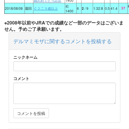
婚おめでとう記念
1400
右
37
2018/08/08
園田
Ｃ２二３歳以上
6
2
/ 9
1:32:8
0.5
41.4
1400
※2008年以前やJRAでの成績など一部のデータはございま
せん。予めご了承願います。
デルマミモザに関するコメントを投稿する
ニックネーム
コメント