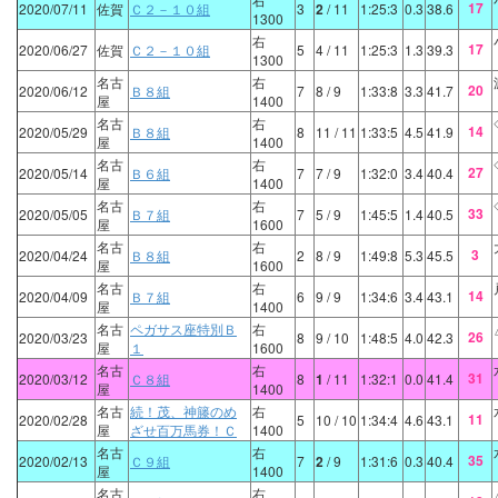
17
2020/07/11
佐賀
Ｃ２－１０組
3
2
/ 11
1:25:3
0.3
38.6
1300
右
17
2020/06/27
佐賀
Ｃ２－１０組
5
4
/ 11
1:25:3
1.3
39.3
1300
名古
右
20
2020/06/12
Ｂ８組
7
8
/ 9
1:33:8
3.3
41.7
屋
1400
名古
右
14
2020/05/29
Ｂ８組
8
11
/ 11
1:33:5
4.5
41.9
屋
1400
名古
右
27
2020/05/14
Ｂ６組
7
7
/ 9
1:32:0
3.4
40.4
屋
1400
名古
右
33
2020/05/05
Ｂ７組
7
5
/ 9
1:45:5
1.4
40.5
屋
1600
名古
右
3
2020/04/24
Ｂ８組
2
8
/ 9
1:49:8
5.3
45.5
屋
1600
名古
右
14
2020/04/09
Ｂ７組
6
9
/ 9
1:34:6
3.4
43.1
屋
1400
名古
ペガサス座特別Ｂ
右
26
2020/03/23
8
9
/ 10
1:48:5
4.0
42.3
屋
１
1600
名古
右
31
2020/03/12
Ｃ８組
8
1
/ 11
1:32:1
0.0
41.4
屋
1400
名古
続！茂、神籐のめ
右
11
2020/02/28
5
10
/ 10
1:34:4
4.6
43.1
屋
ざせ百万馬券！Ｃ
1400
名古
右
35
2020/02/13
Ｃ９組
7
2
/ 9
1:31:6
0.3
40.4
屋
1400
名古
右