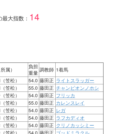
14
の最大指数：
負担
（所属）
調教師
1着馬
重量
和（笠松）
54.0
藤田正
ライトスラッガー
和（笠松）
55.0
藤田正
チャンピオンノホシ
浩（笠松）
54.0
藤田正
フリッカ
和（笠松）
55.0
藤田正
カレンスレイ
和（笠松）
54.0
藤田正
レガ
和（笠松）
54.0
藤田正
ラフカディオ
幹（笠松）
54.0
藤田正
クリノカッシミー
浩（笠松）
54.0
藤田正
ゴッドミラクル