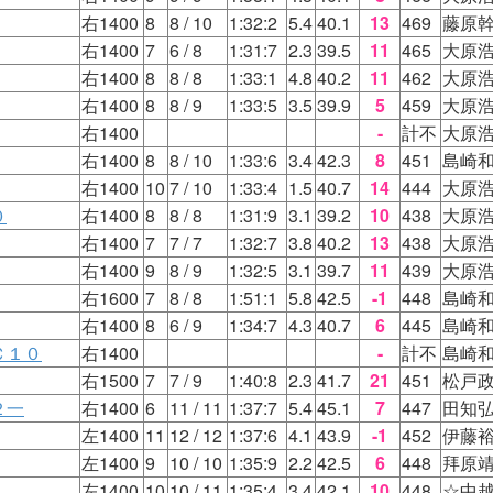
右1400
8
8
/ 10
1:32:2
5.4
40.1
13
469
藤原
右1400
7
6
/ 8
1:31:7
2.3
39.5
11
465
大原
右1400
8
8
/ 8
1:33:1
4.8
40.2
11
462
大原
右1400
8
8
/ 9
1:33:5
3.5
39.9
5
459
大原
右1400
-
計不
大原
右1400
8
8
/ 10
1:33:6
3.4
42.3
8
451
島崎
右1400
10
7
/ 10
1:33:4
1.5
40.7
14
444
大原
０
右1400
8
8
/ 8
1:31:9
3.1
39.2
10
438
大原
右1400
7
7
/ 7
1:32:7
3.8
40.2
13
438
大原
右1400
9
8
/ 9
1:32:5
3.1
39.7
11
439
大原
右1600
7
8
/ 8
1:51:1
5.8
42.5
-1
448
島崎
右1400
8
6
/ 9
1:34:7
4.3
40.7
6
445
島崎
Ｃ１０
右1400
-
計不
島崎
右1500
7
7
/ 9
1:40:8
2.3
41.7
21
451
松戸
２一
右1400
6
11
/ 11
1:37:7
5.4
45.1
7
447
田知
左1400
11
12
/ 12
1:37:6
4.1
43.9
-1
452
伊藤
左1400
9
10
/ 10
1:35:9
2.2
42.5
6
448
拜原
左1400
10
10
/ 11
1:35:4
3.4
42.1
10
448
☆中