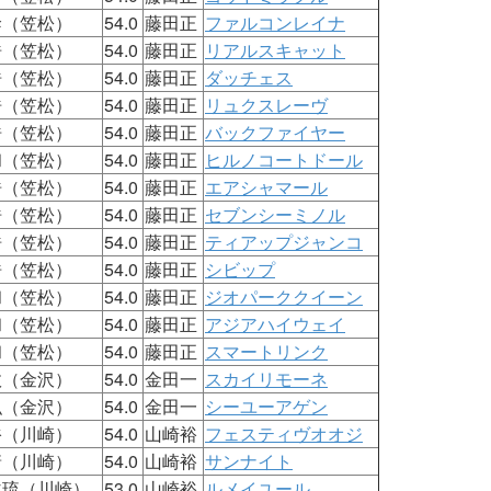
幹（笠松）
54.0
藤田正
ファルコンレイナ
浩（笠松）
54.0
藤田正
リアルスキャット
浩（笠松）
54.0
藤田正
ダッチェス
浩（笠松）
54.0
藤田正
リュクスレーヴ
浩（笠松）
54.0
藤田正
バックファイヤー
和（笠松）
54.0
藤田正
ヒルノコートドール
浩（笠松）
54.0
藤田正
エアシャマール
浩（笠松）
54.0
藤田正
セブンシーミノル
浩（笠松）
54.0
藤田正
ティアップジャンコ
浩（笠松）
54.0
藤田正
シビップ
和（笠松）
54.0
藤田正
ジオパーククイーン
和（笠松）
54.0
藤田正
アジアハイウェイ
和（笠松）
54.0
藤田正
スマートリンク
政（金沢）
54.0
金田一
スカイリモーネ
弘（金沢）
54.0
金田一
シーユーアゲン
裕（川崎）
54.0
山崎裕
フェスティヴオオジ
靖（川崎）
54.0
山崎裕
サンナイト
越琉（川崎）
53.0
山崎裕
ルメイユール