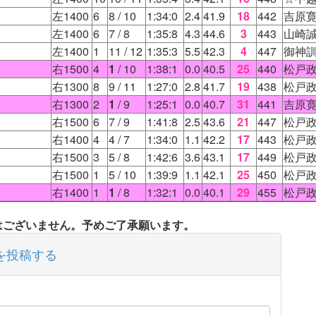
左1400
6
8
/ 10
1:34:0
2.4
41.9
18
442
吉原
左1400
6
7
/ 8
1:35:8
4.3
44.6
3
443
山崎
左1400
1
11
/ 12
1:35:3
5.5
42.3
4
447
御神
右1500
4
1
/ 10
1:38:1
0.0
40.5
25
440
松戸
右1300
8
9
/ 11
1:27:0
2.8
41.7
19
438
松戸
右1300
2
1
/ 9
1:25:1
0.0
40.7
31
441
吉原
右1500
6
7
/ 9
1:41:8
2.5
43.6
21
447
松戸
右1400
4
4
/ 7
1:34:0
1.1
42.2
17
443
松戸
右1500
3
5
/ 8
1:42:6
3.6
43.1
17
449
松戸
右1500
1
5
/ 10
1:39:9
1.1
42.1
25
450
松戸
右1400
1
1
/ 8
1:32:1
0.0
40.1
29
455
松戸
タはございません。予めご了承願います。
を投稿する