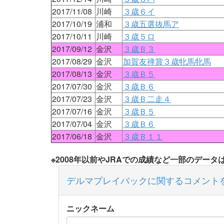
2017/11/08
川崎
３歳６イ
2017/10/19
浦和
３歳五選抜馬ア
2017/10/11
川崎
３歳５ロ
2017/09/12
金沢
３歳Ｂ３
2017/08/29
金沢
加賀友禅賞３歳牝馬牝馬
2017/08/13
金沢
３歳Ｂ５
2017/07/30
金沢
３歳Ｂ６
2017/07/23
金沢
３歳Ｂ二走４
2017/07/16
金沢
３歳Ｂ５
2017/07/04
金沢
３歳Ｂ６
2017/06/18
金沢
３歳Ｂ１１
※2008年以前やJRAでの成績など一部のデー
デルマプレイバックに関するコメント
ニックネーム