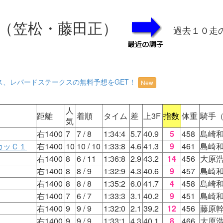
（笠松・藤田正）
過去１０走
ス、レパードステークスの無料予想をGET！
New
人
距離
着順
タイム
差
上3F
指数
体重
騎手
気
右1400
7
7
/ 8
1:34:4
5.7
40.9
5
458
島崎
カッＣ１
右1400
10
10
/ 10
1:33:8
4.6
41.3
9
461
島崎
右1400
8
6
/ 11
1:36:8
2.9
43.2
14
456
大原
右1400
8
8
/ 9
1:32:9
4.3
40.6
9
457
島崎
右1400
8
8
/ 8
1:35:2
6.0
41.7
4
458
島崎
右1400
7
6
/ 7
1:33:3
3.1
40.2
9
451
島崎
右1400
9
9
/ 9
1:32:0
2.1
39.2
12
456
藤原
右1400
9
9
/ 9
1:33:1
4.3
40.1
8
466
大原