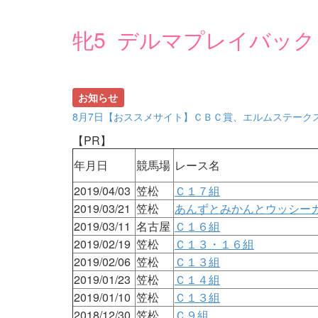
牝5 デルマプレイバック
お知らせ
8月7日【おススメサイト】ＣＢＣ賞、エルムステーク
【PR】
年月日
競馬場
レース名
2019/04/03
笠松
Ｃ１７組
2019/03/21
笠松
あんずとみかんとウッシー
2019/03/11
名古屋
Ｃ１６組
2019/02/19
笠松
Ｃ１３・１６組
2019/02/06
笠松
Ｃ１３組
2019/01/23
笠松
Ｃ１４組
2019/01/10
笠松
Ｃ１３組
2018/12/30
笠松
Ｃ９組