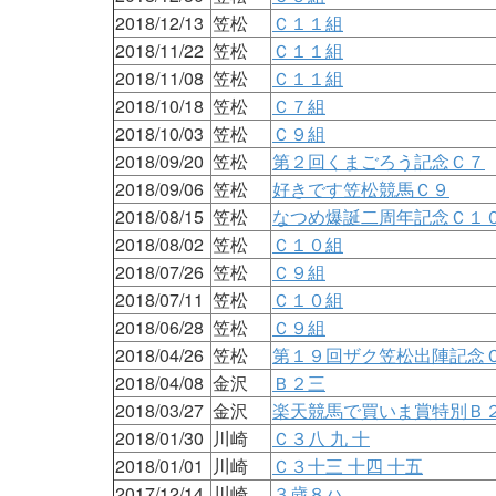
2018/12/13
笠松
Ｃ１１組
2018/11/22
笠松
Ｃ１１組
2018/11/08
笠松
Ｃ１１組
2018/10/18
笠松
Ｃ７組
2018/10/03
笠松
Ｃ９組
2018/09/20
笠松
第２回くまごろう記念Ｃ７
2018/09/06
笠松
好きです笠松競馬Ｃ９
2018/08/15
笠松
なつめ爆誕二周年記念Ｃ１
2018/08/02
笠松
Ｃ１０組
2018/07/26
笠松
Ｃ９組
2018/07/11
笠松
Ｃ１０組
2018/06/28
笠松
Ｃ９組
2018/04/26
笠松
第１９回ザク笠松出陣記念
2018/04/08
金沢
Ｂ２三
2018/03/27
金沢
楽天競馬で買いま賞特別Ｂ
2018/01/30
川崎
Ｃ３八 九 十
2018/01/01
川崎
Ｃ３十三 十四 十五
2017/12/14
川崎
３歳８ハ