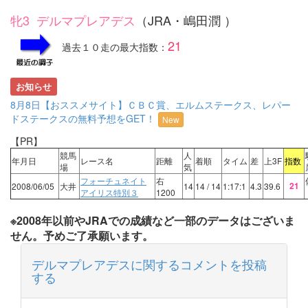
牝3 デルマプレアデス
（JRA・嶋田潤 ）
21
過去１０走の最大指数：
お知らせ
8月8日【おススメサイト】ＣＢＣ賞、エルムステークス、レパー
ドステークスの無料予想をGET！
New
【PR】
競馬
人
年月日
レース名
距離
着順
タイム
差
上3F
指数
場
気
フォーチュネイト
右
21
2008/06/05
大井
14
14
/ 14
1:17:1
4.3
39.6
アイリス特別３
1200
※2008年以前やJRAでの成績など一部のデータはございま
せん。予めご了承願います。
デルマプレアデスに関するコメントを投稿
する