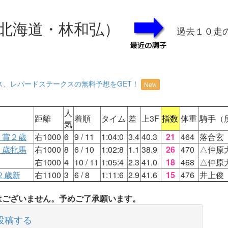
北海道・林和弘）
過去１０走
ス、レパードステークスの無料予想をGET！
New
人
距離
着順
タイム
差
上3F
指数
体重
騎手（
気
リ賞２歳
右1000
6
9
/ 11
1:04:0
3.4
40.3
21
464
落合玄
２歳牝馬
右1000
8
6
/ 10
1:02:8
1.1
38.9
26
470
△仲原
右1000
4
10
/ 11
1:05:4
2.3
41.0
18
468
△仲原
２歳新
右1100
3
6
/ 8
1:11:6
2.9
41.6
15
476
井上俊
タはございません。予めご了承願います。
投稿する