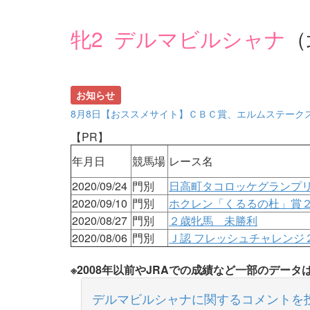
牝2 デルマビルシャナ
（
お知らせ
8月8日【おススメサイト】ＣＢＣ賞、エルムステーク
【PR】
年月日
競馬場
レース名
2020/09/24
門別
日高町タコロッケグランプ
2020/09/10
門別
ホクレン「くるるの杜」賞
2020/08/27
門別
２歳牝馬 未勝利
2020/08/06
門別
Ｊ認 フレッシュチャレンジ
※2008年以前やJRAでの成績など一部のデー
デルマビルシャナに関するコメントを