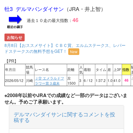
牡3 デルマバンダイサン
（JRA・井上智）
46
過去１０走の最大指数：
お知らせ
8月8日【おススメサイト】ＣＢＣ賞、エルムステークス、レパー
ドステークスの無料予想をGET！
New
【PR】
競馬
人
年月日
レース名
距離
着順
タイム
差
上3F
指数
場
気
Ｊ交 エメラルドフ
左
46
2026/05/12
川崎
3
6
/ 12
1:37.2
1.0
41.0
ラワー賞３歳未
1500
※2008年以前やJRAでの成績など一部のデータはございま
せん。予めご了承願います。
デルマバンダイサンに関するコメントを投
稿する