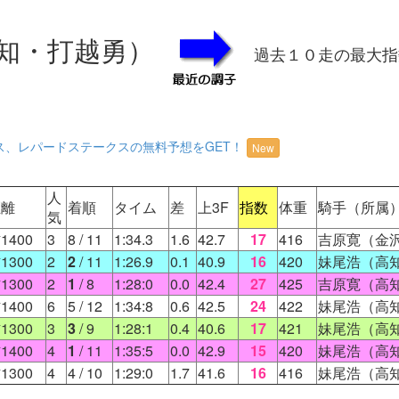
知・打越勇）
過去１０走の最大指
ス、レパードステークスの無料予想をGET！
New
人
距離
着順
タイム
差
上3F
指数
体重
騎手（所属
気
1400
3
8
/ 11
1:34.3
1.6
42.7
17
416
吉原寛（金
1300
2
2
/ 11
1:26.9
0.1
40.9
16
420
妹尾浩（高
1300
2
1
/ 8
1:28:0
0.0
42.4
27
425
吉原寛（高
1400
6
5
/ 12
1:34:8
0.6
42.5
24
422
妹尾浩（高
1300
3
3
/ 9
1:28:1
0.4
40.6
17
421
妹尾浩（高
1400
4
1
/ 11
1:35:5
0.0
42.9
15
420
妹尾浩（高
1300
4
4
/ 10
1:29:0
1.7
41.6
16
416
妹尾浩（高