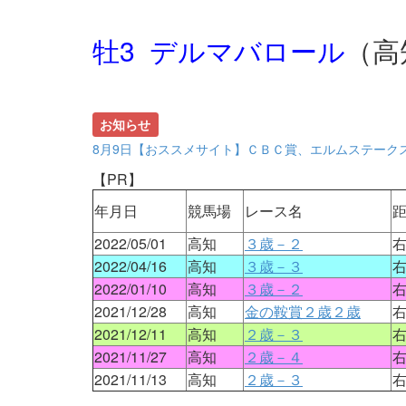
牡3 デルマバロール
（高
お知らせ
8月9日【おススメサイト】ＣＢＣ賞、エルムステーク
【PR】
年月日
競馬場
レース名
2022/05/01
高知
３歳－２
右
2022/04/16
高知
３歳－３
右
2022/01/10
高知
３歳－２
右
2021/12/28
高知
金の鞍賞２歳２歳
右
2021/12/11
高知
２歳－３
右
2021/11/27
高知
２歳－４
右
2021/11/13
高知
２歳－３
右