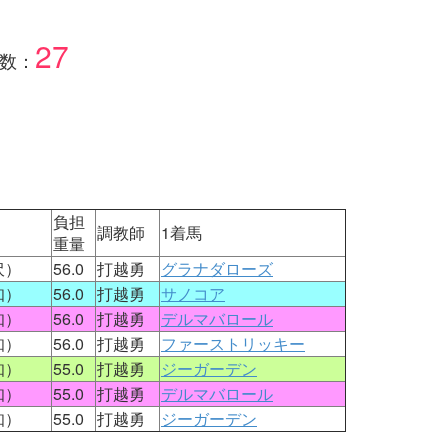
27
数：
負担
）
調教師
1着馬
重量
沢）
56.0
打越勇
グラナダローズ
知）
56.0
打越勇
サノコア
知）
56.0
打越勇
デルマバロール
知）
56.0
打越勇
ファーストリッキー
知）
55.0
打越勇
ジーガーデン
知）
55.0
打越勇
デルマバロール
知）
55.0
打越勇
ジーガーデン