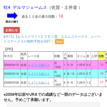
牡4 デルマジェームス
（佐賀・土井道 ）
18
過去１０走の最大指数：
お知らせ
8月7日【おススメサイト】ＣＢＣ賞、エルムステークス、レパー
ドステークスの無料予想をGET！
New
【PR】
競馬
人
年月日
レース名
距離
着順
タイム
差
上3F
指数
場
気
右
18
2008/04/13
佐賀
Ｃ２?１２組Ｃ２
1
1
/ 9
1:25:5
0.0
1300
右
18
2008/03/16
佐賀
Ｃ２?２６組Ｃ２
6
2
/ 10
1:25:5
0.7
1300
右
17
2008/03/08
佐賀
Ｃ２?１５組Ｃ２
4
6
/ 8
1:26:5
1.2
1300
※2008年以前やJRAでの成績など一部のデータはございま
せん。予めご了承願います。