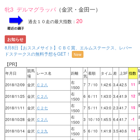
牝3 デルマグラッパ
（金沢・金田一）
20
過去１０走の最大指数：
お知らせ
8月8日【おススメサイト】ＣＢＣ賞、エルムステークス、レパー
ドステークスの無料予想をGET！
New
【PR】
競馬
人
年月日
レース名
距離
着順
タイム
差
上3F
指数
場
気
右
11
2018/12/09
金沢
Ｃ２八
7
7
/ 10
1:42:6
3.4
42.5
1500
右
12
2018/11/25
金沢
Ｃ２八
6
6
/ 11
1:43:0
3.4
41.9
1500
右
15
2018/11/11
金沢
Ｃ２七
7
5
/ 11
1:43:0
2.3
41.7
1500
右
-1
2018/10/28
金沢
Ｃ２八
3
10
/ 10
1:45:5
6.4
41.7
1500
右
14
2018/10/14
金沢
Ｃ２九
5
6
/ 10
1:41:8
3.5
40.6
1500
右