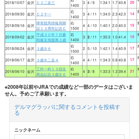
20
2018/10/07
金沢
Ｃ２二走三
3
4
/ 9
1:34:1
1.7
40.8
1400
右
14
2018/09/30
金沢
Ｃ２十一
3
4
/ 11
1:34:0
2.3
42.0
1400
障害競馬情報局開
右
15
2018/09/16
金沢
4
4
/ 10
1:40:1
2.0
40.0
設１３周年記念Ｃ
1500
平成３０年７月豪
右
15
2018/09/02
金沢
3
2
/ 11
1:35:3
1.0
41.4
雨被災地復興３歳
1400
右
17
2018/06/24
金沢
３歳Ｂ６
2
5
/ 10
1:42:1
1.4
40.9
1500
右
17
2018/06/17
金沢
３歳Ｂ二走４
4
4
/ 11
1:34:3
0.8
40.8
1400
工作一科１３回生
右
21
2018/06/10
金沢
4
3
/ 8
1:33:3
1.3
39.4
再会記念３歳Ｂ６
1400
※2008年以前やJRAでの成績など一部のデータはございま
せん。予めご了承願います。
デルマグラッパに関するコメントを投稿す
る
ニックネーム