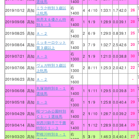
選抜馬
1400
ミラク特別３歳以
右
26
2019/10/12
高知
4
4
/ 10
1:33:1
1.7
42.0
上牝馬
1400
祝亮太＆優さん特
右
28
2019/09/08
高知
1
1
/ 9
1:28:9
0.0
39.1
別Ａ－３
1400
右
25
2019/08/25
高知
Ａ－２
2
6
/ 9
1:29:0
0.8
39.1
1400
ミッキーロケット
右
20
2019/08/04
高知
3
7
/ 9
1:32:7
2.5
42.6
賞３歳以上
1400
右
30
2019/07/21
高知
Ａ－３
2
1
/ 9
1:21:0
0.0
38.8
1300
ヴェガ特別３歳以
右
22
2019/07/06
高知
2
8
/ 11
1:25:3
2.0
42.1
上牝馬
1300
右
-
2019/06/23
高知
Ａ－２
1600
丸塚池特別Ｂ－１
右
31
2019/06/08
高知
1
1
/ 11
1:29:5
0.0
39.8
選抜馬
1400
右
29
2019/05/18
高知
Ｂ－３
1
1
/ 9
1:25:8
0.0
40.4
1300
桜づつみ公園特別
右
29
2019/04/29
高知
2
1
/ 10
1:28:7
0.0
39.2
Ｃ１－１選抜馬
1400
祝西川騎手三千勝
右
29
2019/04/14
高知
1
1
/ 12
1:28:9
0.0
38.4
特別Ｃ１－３
1400
野根川特別Ｂ－１
右
27
2019/03/20
高知
5
3
/ 9
1:46:3
0.4
40.4