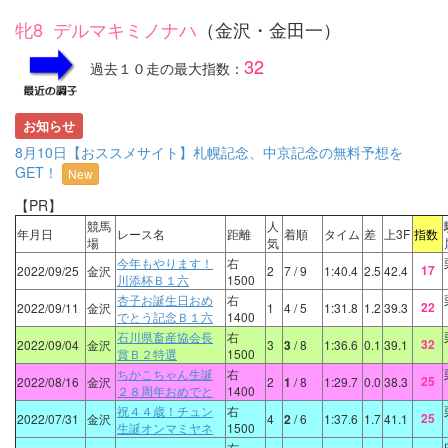
牝8 デルマキミノナハ
（金沢・金田一）
32
過去１０走の最大指数：
お知らせ
8月10日【おススメサイト】札幌記念、中京記念の無料予想を
GET！
New
【PR】
競馬
人
年月日
レース名
距離
着順
タイム
差
上3F
指数
場
気
今年もやります！
右
17
2022/09/25
金沢
2
7
/ 9
1:40.4
2.5
42.4
川添杯Ｂ１六
1500
杏子お誕生日おめ
右
22
2022/09/11
金沢
1
4
/ 5
1:31.8
1.2
39.3
でとう記念Ｂ１六
1400
石川県畜産協会長
右
32
2022/09/04
金沢
3
3
/ 8
1:36.6
0.1
39.1
賞Ｂ２特選
1500
ちかこちゃん生誕
右
25
2022/08/16
金沢
2
1
/ 8
1:29.7
0.0
38.3
２８周年おめでと
1400
祝４４歳！チュン
右
25
2022/07/31
金沢
4
2
/ 6
1:37.6
1.7
41.1
生誕オンマミヤネ
1500
右