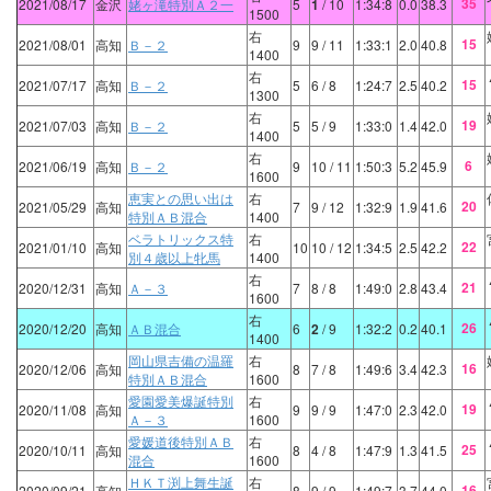
35
2021/08/17
金沢
姥ヶ滝特別Ａ２一
5
1
/ 10
1:34:8
0.0
38.3
1500
右
15
2021/08/01
高知
Ｂ－２
9
9
/ 11
1:33:1
2.0
40.8
1400
右
15
2021/07/17
高知
Ｂ－２
5
6
/ 8
1:24:7
2.5
40.2
1300
右
19
2021/07/03
高知
Ｂ－２
5
5
/ 9
1:33:0
1.4
42.0
1400
右
6
2021/06/19
高知
Ｂ－２
9
10
/ 11
1:50:3
5.2
45.9
1600
恵実との思い出は
右
20
2021/05/29
高知
7
9
/ 12
1:32:9
1.9
41.6
特別ＡＢ混合
1400
ベラトリックス特
右
22
2021/01/10
高知
10
10
/ 12
1:34:5
2.5
42.2
別４歳以上牝馬
1400
右
21
2020/12/31
高知
Ａ－３
7
8
/ 8
1:49:0
2.8
43.4
1600
右
26
2020/12/20
高知
ＡＢ混合
6
2
/ 9
1:32:2
0.2
40.1
1400
岡山県吉備の温羅
右
16
2020/12/06
高知
8
7
/ 8
1:49:6
3.4
42.3
特別ＡＢ混合
1600
愛園愛美爆誕特別
右
19
2020/11/08
高知
9
9
/ 9
1:47:0
2.3
42.0
Ａ－３
1600
愛媛道後特別ＡＢ
右
25
2020/10/11
高知
8
4
/ 8
1:47:9
1.3
41.5
混合
1600
ＨＫＴ渕上舞生誕
右
16
2020/09/21
高知
8
9
/ 9
1:49:7
3.7
44.0