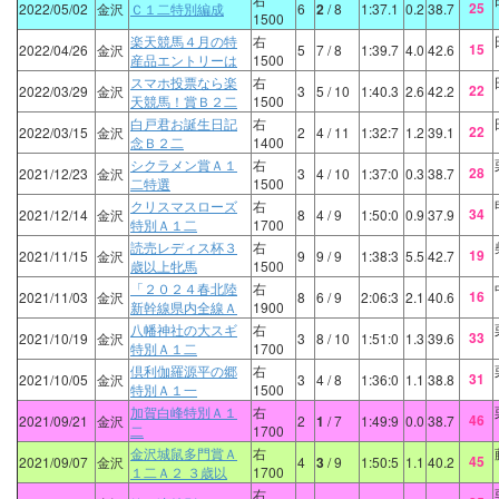
25
2022/05/02
金沢
Ｃ１二特別編成
6
2
/ 8
1:37.1
0.2
38.7
1500
楽天競馬４月の特
右
15
2022/04/26
金沢
5
7
/ 8
1:39.7
4.0
42.6
産品エントリーは
1500
スマホ投票なら楽
右
22
2022/03/29
金沢
3
5
/ 10
1:40.3
2.6
42.2
天競馬！賞Ｂ２二
1500
白戸君お誕生日記
右
22
2022/03/15
金沢
2
4
/ 11
1:32:7
1.2
39.1
念Ｂ２二
1400
シクラメン賞Ａ１
右
28
2021/12/23
金沢
3
4
/ 10
1:37:0
0.3
38.7
二特選
1500
クリスマスローズ
右
34
2021/12/14
金沢
8
4
/ 9
1:50:0
0.9
37.9
特別Ａ１二
1700
読売レディス杯３
右
19
2021/11/15
金沢
9
9
/ 9
1:38:3
5.5
42.7
歳以上牝馬
1500
「２０２４春北陸
右
16
2021/11/03
金沢
8
6
/ 9
2:06:3
2.1
40.6
新幹線県内全線Ａ
1900
八幡神社の大スギ
右
33
2021/10/19
金沢
3
8
/ 10
1:51:0
1.3
39.6
特別Ａ１二
1700
倶利伽羅源平の郷
右
31
2021/10/05
金沢
3
4
/ 8
1:36:0
1.1
38.8
特別Ａ１一
1500
加賀白峰特別Ａ１
右
46
2021/09/21
金沢
2
1
/ 7
1:49:9
0.0
38.7
二
1700
金沢城鼠多門賞Ａ
右
45
2021/09/07
金沢
4
3
/ 9
1:50:5
1.1
40.2
１二Ａ２ ３歳以
1700
右