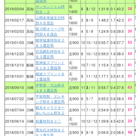
選抜馬
1600
ポンカンジャム特
右
28
2019/03/04
高知
8
3
/ 12
1:31:9
0.1
40.2
別Ｂ－２
1400
山岡友幸誕生日特
右
21
2019/02/17
高知
3
8
/ 9
1:48:2
1.7
42.3
別ＡＢ混合
1600
香川県オリーブ牛
右
20
2019/02/03
高知
4
5
/ 9
1:24:9
0.6
39.5
特別ＡＢ混合
1300
猪突猛進特別Ｂ２
53
2019/01/03
川崎
左900
10
10
/ 12
0:55:7
0.8
37.7
Ｂ３選定馬
百花繚乱特別Ｂ２
54
2018/12/20
川崎
左900
8
10
/ 12
0:56:0
1.6
38.0
Ｂ３選定馬
里神楽スプリント
左
41
2018/12/10
船橋
10
7
/ 10
1:15:4
1.2
39.1
Ｂ１Ｂ２選抜馬
1200
穂波スプリントＢ
左
31
2018/10/01
船橋
9
11
/ 12
1:17:1
3.5
41.5
２選抜馬
1200
伊勢原・大山杯Ｂ
63
2018/09/10
川崎
左900
11
3
/ 11
0:54:7
0.4
37.6
２Ｂ３選定馬
宇宙怪獣 エレキ
59
2018/07/22
川崎
左900
6
5
/ 7
0:55:2
0.6
38.0
ング杯Ｂ３選定馬
観光キャラクター
57
2018/07/04
川崎
左900
11
7
/ 12
0:54:9
0.8
37.3
あいちゃん杯Ｂ２
左
23
2018/06/14
川崎
初夏特別Ｂ２二
10
12
/ 12
1:39:8
4.5
42.6
1500
電光石火特別Ｂ２
48
2018/05/15
川崎
左900
9
9
/ 9
0:56:6
2.0
38.6
Ｂ３選定馬