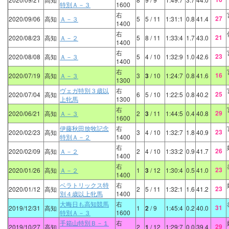
特別Ａ－３
1600
右
27
2020/09/06
高知
Ａ－３
5
5
/ 11
1:31:1
0.8
41.4
1400
右
21
2020/08/23
高知
Ａ－２
5
8
/ 11
1:33:4
1.7
43.0
1400
右
23
2020/08/08
高知
Ａ－３
5
4
/ 10
1:32:9
1.0
42.6
1400
右
16
2020/07/19
高知
Ａ－３
3
3
/ 10
1:24:7
0.8
41.6
1300
ヴェガ特別３歳以
右
25
2020/07/04
高知
6
5
/ 10
1:22:5
0.8
40.2
上牝馬
1300
右
29
2020/06/21
高知
Ａ－３
2
3
/ 11
1:44:5
0.4
40.8
1600
伊藤秋田放牧記念
右
23
2020/02/23
高知
3
4
/ 10
1:32:7
1.8
40.9
特別Ａ－２
1400
右
26
2020/02/09
高知
Ａ－２
2
4
/ 10
1:33:2
0.9
41.7
1400
右
23
2020/01/26
高知
Ａ－２
1
3
/ 12
1:30:4
0.5
41.0
1400
ベラトリックス特
右
23
2020/01/12
高知
2
5
/ 11
1:32:1
1.6
41.2
別４歳以上牝馬
1400
大晦日も高知競馬
右
31
2019/12/31
高知
1
2
/ 9
1:45:4
0.2
40.0
特別Ａ－３
1600
手箱山特別Ｂ－１
右
29
2019/10/27
高知
2
1
/ 12
1:29:7
0.0
39.4