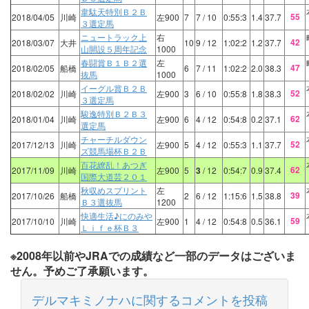
韋駄天特別Ｂ２Ｂ
55
2018/04/05
川崎
左900
7
7
/ 10
0:55:3
1.4
37.7
３選定馬
ニュートラック上
右
42
2018/03/07
大井
10
9
/ 12
1:02:2
1.2
37.7
山開設５周年記念
1000
春闘賞Ｂ１Ｂ２選
左
47
2018/02/05
船橋
6
7
/ 11
1:02:2
2.0
38.3
抜馬
1000
イーグル賞Ｂ２Ｂ
52
2018/02/02
川崎
左900
3
6
/ 10
0:55:8
1.8
38.3
３選定馬
駿逸特別Ｂ２Ｂ３
62
2018/01/04
川崎
左900
6
4
/ 12
0:54:8
0.2
37.1
選定馬
チャーチルダウン
52
2017/12/13
川崎
左900
5
4
/ 12
0:55:3
1.1
37.7
ズ競馬場杯Ｂ２Ｂ
百花繚乱！あつぎ
62
2017/11/09
川崎
左900
5
3
/ 12
0:54:7
0.9
37.4
国際大道芸２０１
秋収めスプリント
左
39
2017/10/26
船橋
2
6
/ 12
1:15:6
1.5
38.8
Ｂ３選抜馬
1200
快適生活♪にのみや
59
2017/10/10
川崎
左900
1
4
/ 12
0:54:8
0.5
36.1
Ｌｉｆｅ杯Ｂ３
※2008年以前やJRAでの成績など一部のデータはございま
せん。予めご了承願います。
デルマキミノナハに関するコメントを投稿