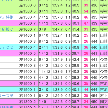
左1500
6
3
/ 12
1:39:4
1.2
40.3
39
436
杉村
左1500
5
3
/ 11
1:38:8
1.0
40.9
54
439
杉村
村』特別
左1500
4
7
/ 12
1:37:6
1.1
40.2
46
435
杉村
左1500
7
1
/ 13
1:37:8
0.0
40.1
47
439
杉村
と応援Ｃ
左1600
7
3
/ 9
1:47:7
0.4
41.4
31
435
杉村
左1400
1
6
/ 10
1:32:4
1.1
40.2
25
441
山崎
左1400
3
8
/ 12
1:32:6
0.9
40.1
26
444
山崎
Ｌ」Ｃ２
左1400
4
2
/ 11
1:33:6
0.8
40.8
36
440
山崎
左1400
5
1
/ 12
1:31:9
0.0
39.7
28
441
山崎
左1400
2
6
/ 12
1:34:9
1.9
42.4
26
441
今野
左1400
3
4
/ 12
1:32:0
0.3
39.9
26
441
山崎
左1400
3
11
/ 12
1:33:6
1.7
40.8
26
453
今野
左1400
3
4
/ 12
1:32:1
0.4
39.8
36
445
今野
左1500
1
1
/ 12
1:39:1
0.0
40.6
25
445
吉原
左1500
1
2
/ 10
1:38:9
0.0
40.1
44
444
吉原
リーズ第
右1400
1
6
/ 12
1:29:9
0.5
39.3
25
454
村上
右1300
2
1
/ 9
1:22:3
0.0
38.7
24
450
陶文
八幡平市
右1400
2
1
/ 11
1:30:1
0.0
39.8
25
448
陶文