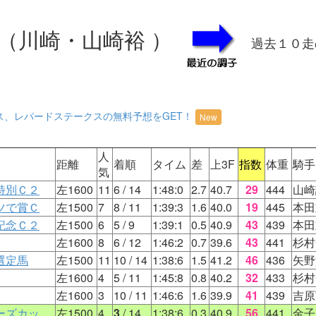
（川崎・山崎裕 ）
過去１０走
ス、レパードステークスの無料予想をGET！
New
人
距離
着順
タイム
差
上3F
指数
体重
騎手
気
特別Ｃ２
左1600
11
6
/ 14
1:48:0
2.7
40.7
29
444
山崎
ツで賞Ｃ
左1500
7
8
/ 11
1:39:3
1.6
40.0
19
445
本田
記念Ｃ２
左1500
6
5
/ 9
1:39:1
0.5
40.9
43
439
本田
左1600
8
6
/ 12
1:46:2
0.7
39.6
43
441
杉村
選定馬
左1500
11
10
/ 14
1:38:6
1.5
41.2
46
436
矢野
左1600
4
5
/ 11
1:45:8
0.8
40.2
32
433
杉村
左1600
3
10
/ 11
1:46:6
1.6
39.9
41
439
吉原
ーズカッ
左1500
4
3
/ 14
1:38:6
0.3
40.9
56
441
金子