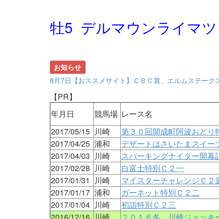
牡5 デルマウンライマツ
お知らせ
8月7日【おススメサイト】ＣＢＣ賞、エルムステーク
【PR】
年月日
競馬場
レース名
2017/05/15
川崎
第３０回開成町阿波おどり
2017/04/25
浦和
デザートはさいたまスイー
2017/04/03
川崎
スパーキングナイター開幕
2017/02/28
川崎
白富士特別Ｃ２一
2017/01/31
川崎
マイスターチャレンジＣ２
2017/01/17
浦和
ガーネット特別Ｃ２二
2017/01/04
川崎
初詣特別Ｃ２三
2016/12/16
川崎
２０１６冬 川崎ジョッキ