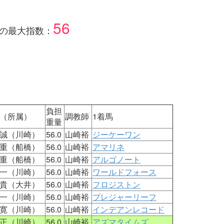
56
の最大指数：
負担
（所属）
調教師
1着馬
重量
誠（川崎）
56.0
山崎裕
ジーケーワン
重（船橋）
56.0
山崎裕
アマリネ
重（船橋）
56.0
山崎裕
アルゴノート
一（川崎）
56.0
山崎裕
ワールドフォース
貴（大井）
56.0
山崎裕
フロジストン
一（川崎）
56.0
山崎裕
プレジャーリーフ
寛（川崎）
56.0
山崎裕
インデアンレコード
正（川崎）
56.0
山崎裕
アズマタイムズ