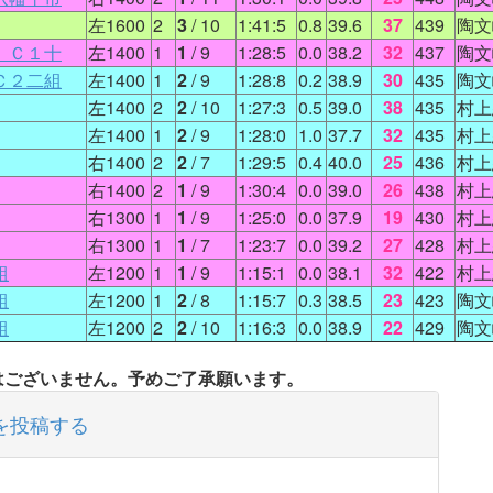
左1600
2
3
/ 10
1:41:5
0.8
39.6
37
439
陶文
 Ｃ１十
左1400
1
1
/ 9
1:28:5
0.0
38.2
32
437
陶文
Ｃ２二組
左1400
1
2
/ 9
1:28:8
0.2
38.9
30
435
陶文
左1400
2
2
/ 10
1:27:3
0.5
39.0
38
435
村上
左1400
1
2
/ 9
1:28:0
1.0
37.7
32
435
村上
右1400
2
2
/ 7
1:29:5
0.4
40.0
25
436
村上
右1400
2
1
/ 9
1:30:4
0.0
39.0
26
438
村上
右1300
1
1
/ 9
1:25:0
0.0
37.9
19
430
村上
右1300
1
1
/ 7
1:23:7
0.0
39.2
27
428
村上
組
左1200
1
1
/ 9
1:15:1
0.0
38.1
32
422
村上
組
左1200
1
2
/ 8
1:15:7
0.3
38.5
23
423
陶文
組
左1200
2
2
/ 10
1:16:3
0.0
38.9
22
429
陶文
タはございません。予めご了承願います。
を投稿する