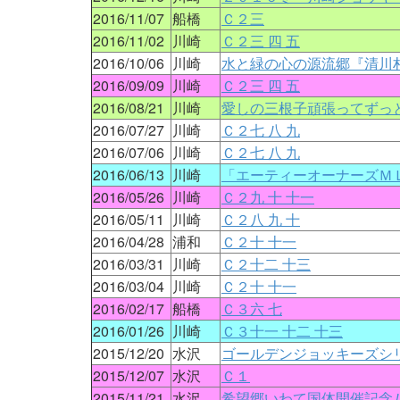
2016/11/07
船橋
Ｃ２三
2016/11/02
川崎
Ｃ２三 四 五
2016/10/06
川崎
水と緑の心の源流郷『清川
2016/09/09
川崎
Ｃ２三 四 五
2016/08/21
川崎
愛しの三根子頑張ってずっ
2016/07/27
川崎
Ｃ２七 八 九
2016/07/06
川崎
Ｃ２七 八 九
2016/06/13
川崎
「エーティーオーナーズＭ
2016/05/26
川崎
Ｃ２九 十 十一
2016/05/11
川崎
Ｃ２八 九 十
2016/04/28
浦和
Ｃ２十 十一
2016/03/31
川崎
Ｃ２十二 十三
2016/03/04
川崎
Ｃ２十 十一
2016/02/17
船橋
Ｃ３六 七
2016/01/26
川崎
Ｃ３十一 十二 十三
2015/12/20
水沢
ゴールデンジョッキーズシ
2015/12/07
水沢
Ｃ１
2015/11/21
水沢
希望郷いわて国体開催記念