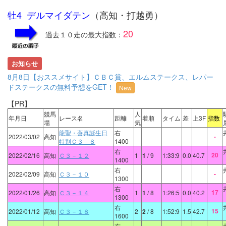
牡4 デルマイダテン
（高知・打越勇）
20
過去１０走の最大指数：
お知らせ
8月8日【おススメサイト】ＣＢＣ賞、エルムステークス、レパー
ドステークスの無料予想をGET！
New
【PR】
競馬
人
年月日
レース名
距離
着順
タイム
差
上3F
指数
場
気
龍聖・蒼真誕生日
右
-
2022/03/02
高知
特別Ｃ３－８
1400
右
20
2022/02/16
高知
Ｃ３－１２
1
1
/ 9
1:33:9
0.0
40.7
1400
右
-
2022/02/09
高知
Ｃ３－１０
1300
右
17
2022/01/26
高知
Ｃ３－１４
1
1
/ 8
1:26:5
0.0
40.2
1300
右
15
2022/01/12
高知
Ｃ３－１８
2
2
/ 8
1:52:9
1.5
42.7
1600
右