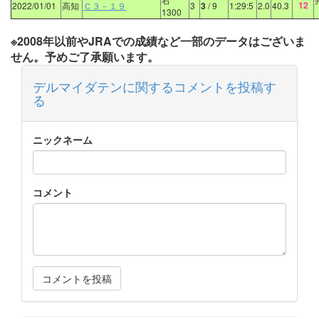
12
2022/01/01
高知
Ｃ３－１９
3
3
/ 9
1:29:5
2.0
40.3
1300
※2008年以前やJRAでの成績など一部のデータはございま
せん。予めご了承願います。
デルマイダテンに関するコメントを投稿す
る
ニックネーム
コメント