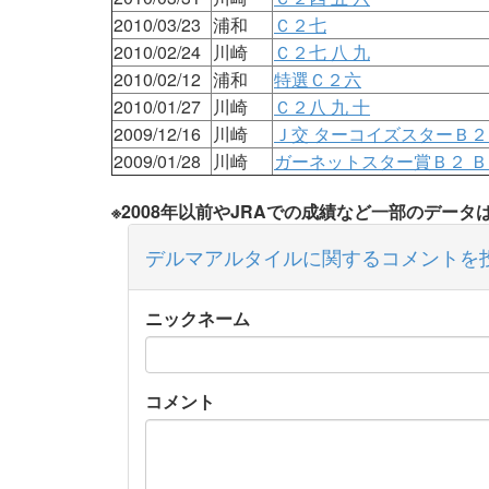
2010/03/23
浦和
Ｃ２七
2010/02/24
川崎
Ｃ２七 八 九
2010/02/12
浦和
特選Ｃ２六
2010/01/27
川崎
Ｃ２八 九 十
2009/12/16
川崎
Ｊ交 ターコイズスターＢ
2009/01/28
川崎
ガーネットスター賞Ｂ２ 
※2008年以前やJRAでの成績など一部のデー
デルマアルタイルに関するコメントを
ニックネーム
コメント