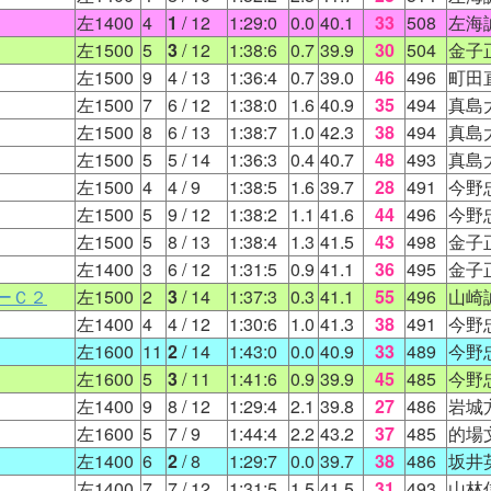
左1400
4
1
/ 12
1:29:0
0.0
40.1
33
508
左海
左1500
5
3
/ 12
1:38:6
0.7
39.9
30
504
金子
左1500
9
4
/ 13
1:36:4
0.7
39.0
46
496
町田
左1500
7
6
/ 12
1:38:0
1.6
40.9
35
494
真島
左1500
8
6
/ 13
1:38:7
1.0
42.3
38
494
真島
左1500
5
5
/ 14
1:36:3
0.4
40.7
48
493
真島
左1500
4
4
/ 9
1:38:5
1.6
39.7
28
491
今野
左1500
5
9
/ 12
1:38:2
1.1
41.6
44
496
今野
左1500
5
8
/ 13
1:38:4
1.3
41.5
43
498
金子
左1400
3
6
/ 12
1:31:5
0.9
41.1
36
495
金子
ーＣ２
左1500
2
3
/ 14
1:37:3
0.3
41.1
55
496
山崎
左1400
4
4
/ 12
1:30:6
1.0
41.3
38
491
今野
左1600
11
2
/ 14
1:43:0
0.0
40.9
33
489
今野
左1600
5
3
/ 11
1:41:6
0.9
39.9
45
485
今野
左1400
9
8
/ 12
1:29:4
2.1
39.8
27
486
岩城
左1600
5
7
/ 9
1:44:4
2.2
43.2
37
485
的場
左1400
6
2
/ 8
1:29:7
0.0
39.7
38
486
坂井
左1400
7
7
/ 12
1:31:5
1.5
41.5
31
493
山林