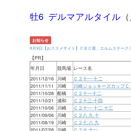
牡6 デルマアルタイル
（
お知らせ
8月9日【おススメサイト】ＣＢＣ賞、エルムステーク
【PR】
年月日
競馬場
レース名
2011/12/16
川崎
Ｃ２十一 十二
2011/11/11
川崎
川崎ジョッキーズカップＣ
2011/10/28
船橋
Ｃ２十一十二
2011/10/21
浦和
Ｃ２十三 十四
2011/10/06
川崎
Ｃ２十一 十二 十三
2011/09/06
川崎
Ｃ２八 九 十
2011/08/19
川崎
Ｃ２七 八 九
2011/07/28
川崎
Ｃ２十 十一