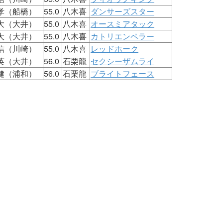
孝（船橋）
55.0
八木喜
ダンサーズスター
大（大井）
55.0
八木喜
オースミアタック
大（大井）
55.0
八木喜
カトリエンペラー
信（川崎）
55.0
八木喜
レッドホーク
英（大井）
56.0
石栗龍
セクシーザムライ
健（浦和）
56.0
石栗龍
ブライトフェース