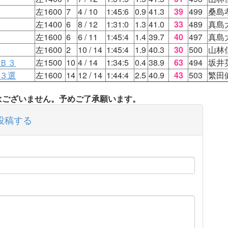
左1600
7
4
/ 10
1:45:6
0.9
41.3
39
499
桑島
左1400
6
8
/ 12
1:31:0
1.3
41.0
33
489
真島
左1600
6
6
/ 11
1:45:4
1.4
39.7
40
497
真島
左1600
2
10
/ 14
1:45:4
1.9
40.3
30
500
山林
２Ｂ３
左1500
10
4
/ 14
1:34:5
0.4
38.9
63
494
坂井
Ｂ３選
左1600
14
12
/ 14
1:44:4
2.5
40.9
43
503
繁田
タはございません。予めご了承願います。
投稿する