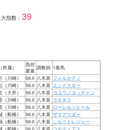
39
最大指数：
負担
（所属）
調教師
1着馬
重量
方（川崎）
56.0
八木喜
フォルセティ
紀（川崎）
56.0
八木喜
エンドスター
文（大井）
56.0
八木喜
ヨユウノヨッチャン
直（川崎）
56.0
八木喜
ラナキラ
直（川崎）
56.0
八木喜
ローレルソヒール
誠（船橋）
56.0
八木喜
ザマアリダー
誠（船橋）
56.0
八木喜
シルクトレジャー
誠（船橋）
56.0
八木喜
コモディアス