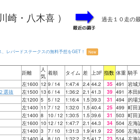
川崎・八木喜 ）
過去１０走の
ス、レパードステークスの無料予想をGET！
New
人
距離
着順
タイム
差
上3F
指数
体重
騎手
気
左1600
12
9
/ 14
1:47:4
2.4
44.2
35
491
岩城
２選抜
左1500
13
6
/ 14
1:36:2
2.1
41.3
39
491
本田
左1200
5
5
/ 12
1:16:4
1.5
39.3
31
494
的場
左1400
11
7
/ 12
1:32:0
1.5
40.4
25
499
町田
左1400
8
10
/ 12
1:30:5
1.5
39.6
31
503
町田
左1600
10
12
/ 12
1:47:7
2.1
44.3
34
504
左海
左1400
3
7
/ 10
1:31:3
1.9
41.9
22
506
左海
左1400
4
8
/ 10
1:32:2
2.5
41.7
23
514
左海