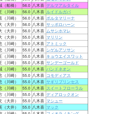
誠（船橋）
56.0
八木喜
デルマアルタイル
正（川崎）
56.0
八木喜
ルイドルガバ
直（川崎）
56.0
八木喜
ポルタマリーナ
大（大井）
56.0
八木喜
サッポロハーン
大（大井）
56.0
八木喜
ムサシホマレ
大（大井）
55.0
八木喜
マリリン
忠（川崎）
55.0
八木喜
アトミック
忠（川崎）
55.0
八木喜
シゲルアソサン
正（川崎）
55.0
八木喜
キョウエイスワット
正（川崎）
55.0
八木喜
サンデーゴールド
誠（川崎）
55.0
八木喜
バンドネオン
忠（川崎）
55.0
八木喜
コモディアス
忠（川崎）
55.0
八木喜
ヤギリプリンセス
忠（川崎）
55.0
八木喜
スイートフローラル
方（川崎）
55.0
八木喜
ディアロックオン
文（大井）
55.0
八木喜
マシュー
英（大井）
55.0
八木喜
マック
信（川崎）
55.0
八木喜
フィオラノキング