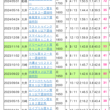
72
2024/05/31
船橋
9
4
/ 11
1:50.5
1.1
41.1
一
1700
アルデバラン賞Ｂ
右
35
2024/05/16
大井
12
9
/ 13
1:44.4
1.8
39.5
１三Ｂ２一選抜特
1600
春風賞Ｂ１以下選
右
42
2024/04/24
大井
10
7
/ 12
1:59.1
1.8
40.7
抜特別
1800
ラストトゥインク
左
47
2023/12/28
大井
7
10
/ 11
1:49.8
2.0
42.9
ル賞Ｂ１以下選抜
1650
スマイルシティ・
右
21
2023/12/08
大井
6
12
/ 13
1:59.9
2.0
40.9
品川賞Ｂ１二Ｂ２
1800
ドリームナイト賞
右
53
2023/11/16
大井
6
3
/ 12
1:43.8
0.8
40.0
Ｂ１二Ｂ２一選抜
1600
リゲル賞Ａ２一Ｂ
右
41
2023/11/02
大井
9
8
/ 11
1:43.9
1.1
40.8
１一選抜特別
1600
大磯まつり２０２
左
58
2023/10/10
川崎
6
9
/ 11
1:45.7
1.3
42.6
３特別Ｂ１Ｂ２一
1600
内濠賞Ａ２以下選
左
80
2023/09/22
大井
6
3
/ 7
1:42.6
0.3
38.9
抜特別
1650
オフトひたちなか
右
31
2023/09/04
大井
7
10
/ 12
2:10.0
3.8
42.0
賞Ｂ１以下選抜特
2000
ムーンストーン賞
左
41
2023/06/09
大井
5
9
/ 11
1:46.5
3.7
42.0
Ｂ１以下選抜特別
1650
アルデバラン賞Ｂ
左
39
2023/05/15
川崎
6
7
/ 11
2:16.2
1.9
43.4
１Ｂ２選定馬
2000
エイプリル賞Ａ２
右
-1
2023/04/21
大井
8
12
/ 12
2:12.7
6.3
43.4