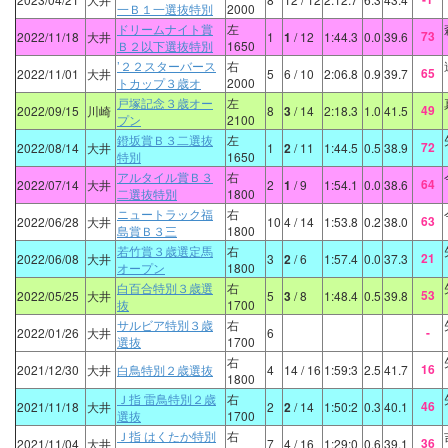
一Ｂ１一選抜特別
2000
ドリームナイト賞
左
73
2022/11/18
大井
1
1
/ 12
1:44.3
0.0
39.6
Ｂ２以下選抜特別
1650
’２２スターバース
右
65
2022/11/01
大井
5
6
/ 10
2:06.8
0.9
39.7
トカップ３歳オ
2000
戸塚記念３歳オー
左
49
2022/09/15
川崎
8
3
/ 14
2:18.3
1.0
41.5
プン
2100
鐙坂賞Ｂ３二選抜
左
72
2022/08/14
大井
1
2
/ 11
1:44.5
0.5
38.9
特別
1650
アルタイル賞Ｂ３
右
64
2022/07/14
大井
2
1
/ 9
1:54.1
0.0
38.6
二選抜特別
1800
ニュートラック福
右
63
2022/06/28
大井
10
4
/ 14
1:53.8
0.2
38.0
島賞Ｂ３三
1800
若竹賞３歳選定馬
右
21
2022/06/08
大井
3
2
/ 6
1:57.4
0.0
37.3
オープン
1800
白百合特別３歳選
右
53
2022/05/25
大井
5
3
/ 8
1:48.4
0.5
39.8
抜
1700
サルビア特別３歳
右
-
2022/01/26
大井
6
選抜
1700
右
16
2021/12/30
大井
白鳥特別２歳選抜
4
14
/ 16
1:59:3
2.5
41.7
1800
Ｊ指 雷鳥特別２歳
右
46
2021/11/18
大井
2
2
/ 14
1:50:2
0.3
40.1
選抜
1700
Ｊ指 はくたか特別
右
36
2021/11/04
大井
7
4
/ 16
1:29:0
0.6
39.1