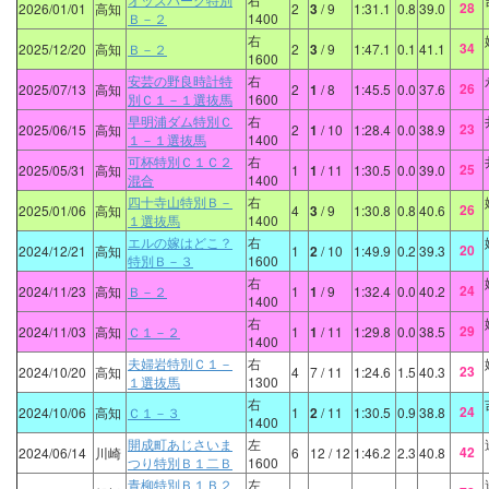
28
2026/01/01
高知
2
3
/ 9
1:31.1
0.8
39.0
Ｂ－２
1400
右
34
2025/12/20
高知
Ｂ－２
2
3
/ 9
1:47.1
0.1
41.1
1600
安芸の野良時計特
右
26
2025/07/13
高知
2
1
/ 8
1:45.5
0.0
37.6
別Ｃ１－１選抜馬
1600
早明浦ダム特別Ｃ
右
23
2025/06/15
高知
2
1
/ 10
1:28.4
0.0
38.9
１－１選抜馬
1400
可杯特別Ｃ１Ｃ２
右
25
2025/05/31
高知
1
1
/ 11
1:30.5
0.0
39.0
混合
1400
四十寺山特別Ｂ－
右
26
2025/01/06
高知
4
3
/ 9
1:30.8
0.8
40.6
１選抜馬
1400
エルの嫁はどこ？
右
20
2024/12/21
高知
1
2
/ 10
1:49.9
0.2
39.3
特別Ｂ－３
1600
右
24
2024/11/23
高知
Ｂ－２
1
1
/ 9
1:32.4
0.0
40.2
1400
右
29
2024/11/03
高知
Ｃ１－２
1
1
/ 11
1:29.8
0.0
38.5
1400
夫婦岩特別Ｃ１－
右
23
2024/10/20
高知
4
7
/ 11
1:24.6
1.5
40.3
１選抜馬
1300
右
24
2024/10/06
高知
Ｃ１－３
1
2
/ 11
1:30.5
0.9
38.8
1400
開成町あじさいま
左
42
2024/06/14
川崎
6
12
/ 12
1:46.2
2.3
40.8
つり特別Ｂ１二Ｂ
1600
青柳特別Ｂ１Ｂ２
左