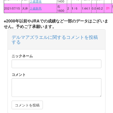
２歳選抜
1400
右
21
2021/07/15
大井
２歳新馬
2
1
/ 6
1:44:1
0.0
40.2
1600
※2008年以前やJRAでの成績など一部のデータはございま
せん。予めご了承願います。
デルマアズラエルに関するコメントを投稿
する
ニックネーム
コメント