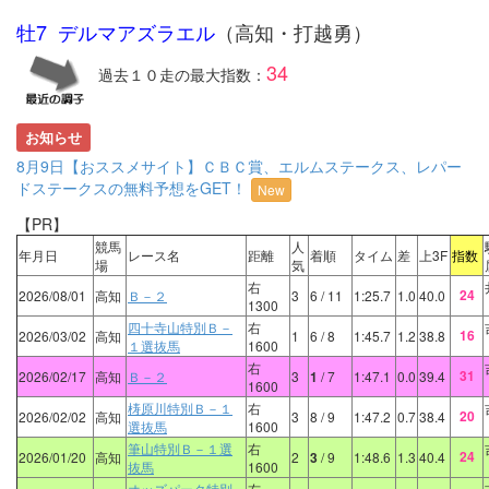
牡7 デルマアズラエル
（高知・打越勇）
34
過去１０走の最大指数：
お知らせ
8月9日【おススメサイト】ＣＢＣ賞、エルムステークス、レパー
ドステークスの無料予想をGET！
New
【PR】
競馬
人
年月日
レース名
距離
着順
タイム
差
上3F
指数
場
気
右
24
2026/08/01
高知
Ｂ－２
3
6
/ 11
1:25.7
1.0
40.0
1300
四十寺山特別Ｂ－
右
16
2026/03/02
高知
1
6
/ 8
1:45.7
1.2
38.8
１選抜馬
1600
右
31
2026/02/17
高知
Ｂ－２
3
1
/ 7
1:47.1
0.0
39.4
1600
梼原川特別Ｂ－１
右
20
2026/02/02
高知
3
8
/ 9
1:47.2
0.7
38.4
選抜馬
1600
筆山特別Ｂ－１選
右
24
2026/01/20
高知
2
3
/ 9
1:48.6
1.3
40.4
抜馬
1600
オッズパーク特別
右