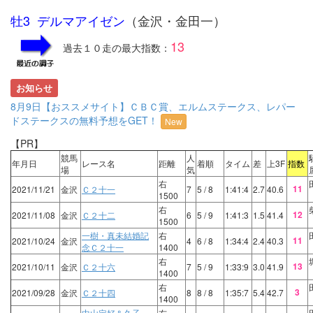
牡3 デルマアイゼン
（金沢・金田一）
13
過去１０走の最大指数：
お知らせ
8月9日【おススメサイト】ＣＢＣ賞、エルムステークス、レパー
ドステークスの無料予想をGET！
New
【PR】
競馬
人
年月日
レース名
距離
着順
タイム
差
上3F
指数
場
気
右
11
2021/11/21
金沢
Ｃ２十一
7
5
/ 8
1:41:4
2.7
40.6
1500
右
12
2021/11/08
金沢
Ｃ２十二
6
5
/ 9
1:41:3
1.5
41.4
1500
一樹・真未結婚記
右
11
2021/10/24
金沢
4
6
/ 8
1:34:4
2.4
40.3
念Ｃ２十一
1400
右
13
2021/10/11
金沢
Ｃ２十六
7
5
/ 9
1:33:9
3.0
41.9
1400
右
3
2021/09/28
金沢
Ｃ２十四
8
8
/ 8
1:35:7
5.4
42.7
1400
中山定好＆久子
右