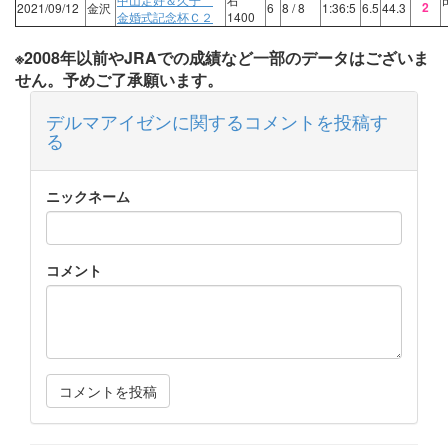
2
2021/09/12
金沢
6
8
/ 8
1:36:5
6.5
44.3
金婚式記念杯Ｃ２
1400
※2008年以前やJRAでの成績など一部のデータはございま
せん。予めご了承願います。
デルマアイゼンに関するコメントを投稿す
る
ニックネーム
コメント