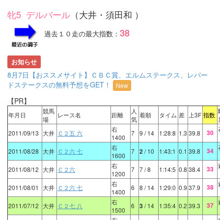
牝5 デルバール
（大井・須田和 ）
38
過去１０走の最大指数：
お知らせ
8月7日【おススメサイト】ＣＢＣ賞、エルムステークス、レパー
ドステークスの無料予想をGET！
New
【PR】
競馬
人
年月日
レース名
距離
着順
タイム
差
上3F
指数
場
気
右
30
2011/09/13
大井
Ｃ２五 六
7
9
/ 14
1:28:8
1.3
39.8
1400
右
34
2011/08/28
大井
Ｃ２六 七
7
2
/ 10
1:43:1
0.1
39.8
1600
右
33
2011/08/12
大井
Ｃ２六
7
7
/ 8
1:14:5
0.8
38.4
1200
右
38
2011/08/01
大井
Ｃ２六 七
6
8
/ 14
1:29:0
0.9
37.9
1400
右
37
2011/07/12
大井
Ｃ２七 八
6
3
/ 14
1:35:4
0.2
39.3
1500
右