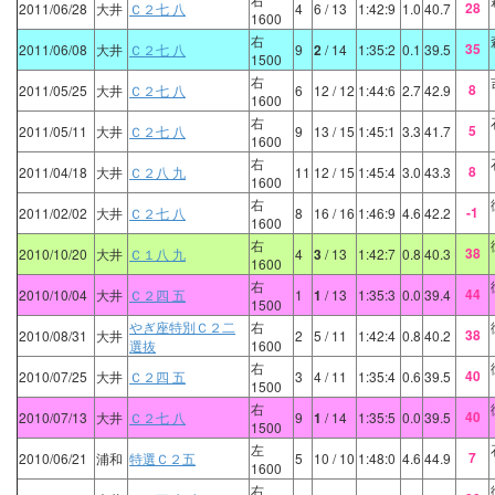
28
2011/06/28
大井
Ｃ２七 八
4
6
/ 13
1:42:9
1.0
40.7
1600
右
35
2011/06/08
大井
Ｃ２七 八
9
2
/ 14
1:35:2
0.1
39.5
1500
右
8
2011/05/25
大井
Ｃ２七 八
6
12
/ 12
1:44:6
2.7
42.9
1600
右
5
2011/05/11
大井
Ｃ２七 八
9
13
/ 15
1:45:1
3.3
41.7
1600
右
8
2011/04/18
大井
Ｃ２八 九
11
12
/ 15
1:45:4
3.0
43.3
1600
右
-1
2011/02/02
大井
Ｃ２七 八
8
16
/ 16
1:46:9
4.6
42.2
1600
右
38
2010/10/20
大井
Ｃ１八 九
4
3
/ 13
1:42:7
0.8
40.3
1600
右
44
2010/10/04
大井
Ｃ２四 五
1
1
/ 13
1:35:3
0.0
39.4
1500
やぎ座特別Ｃ２二
右
38
2010/08/31
大井
2
5
/ 11
1:42:4
0.8
40.2
選抜
1600
右
40
2010/07/25
大井
Ｃ２四 五
3
4
/ 11
1:35:4
0.6
39.5
1500
右
40
2010/07/13
大井
Ｃ２七 八
9
1
/ 14
1:35:5
0.0
39.5
1500
左
7
2010/06/21
浦和
特選Ｃ２五
5
10
/ 10
1:48:0
4.6
44.9
1600
右