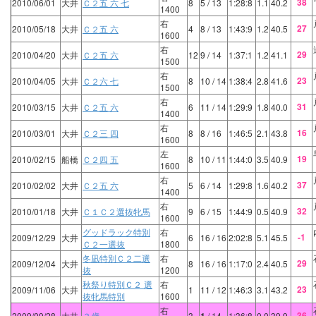
38
2010/06/01
大井
Ｃ２五 六 七
8
5
/ 13
1:28:8
1.1
40.2
1400
右
27
2010/05/18
大井
Ｃ２五 六
4
8
/ 13
1:43:9
1.2
40.5
1600
右
29
2010/04/20
大井
Ｃ２五 六
12
9
/ 14
1:37:1
1.2
41.1
1500
右
23
2010/04/05
大井
Ｃ２六 七
8
10
/ 14
1:38:4
2.8
41.6
1500
右
31
2010/03/15
大井
Ｃ２五 六
6
11
/ 14
1:29:9
1.8
40.0
1400
右
16
2010/03/01
大井
Ｃ２三 四
8
8
/ 16
1:46:5
2.1
43.8
1600
左
19
2010/02/15
船橋
Ｃ２四 五
8
10
/ 11
1:44:0
3.5
40.9
1600
右
37
2010/02/02
大井
Ｃ２五 六
5
6
/ 14
1:29:8
1.6
40.2
1400
右
32
2010/01/18
大井
Ｃ１Ｃ２選抜牝馬
9
6
/ 15
1:44:9
0.5
40.9
1600
グッドラック特別
右
-1
2009/12/29
大井
6
16
/ 16
2:02:8
5.1
45.5
Ｃ２一選抜
1800
冬凪特別Ｃ２二選
右
29
2009/12/04
大井
8
16
/ 16
1:17:0
2.4
40.5
抜
1200
秋祭り特別Ｃ２ 選
右
23
2009/11/06
大井
1
11
/ 12
1:46:3
3.1
43.2
抜牝馬特別
1600
右
36
2009/09/28
大井
３歳
3
/ 14
1:36:8
0.0
39.9