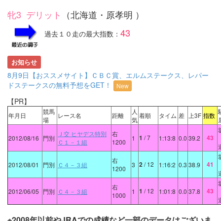
牝3 デリット
（北海道・原孝明 ）
43
過去１０走の最大指数：
お知らせ
8月9日【おススメサイト】ＣＢＣ賞、エルムステークス、レパー
ドステークスの無料予想をGET！
New
【PR】
競馬
人
年月日
レース名
距離
着順
タイム
差
上3F
指数
場
気
Ｊ交 ヒヤデス特別
右
1
/ 7
43
2012/08/16
門別
1
1:13:8
0.0
39.2
Ｃ１－１組
1200
右
2
/ 12
41
2012/08/01
門別
Ｃ４－３組
3
1:16:2
0.3
38.9
1200
右
1
/ 12
43
2012/06/05
門別
Ｃ４－３組
1
1:01:8
0.0
37.8
1000
※2008年以前やJRAでの成績など一部のデータはございま