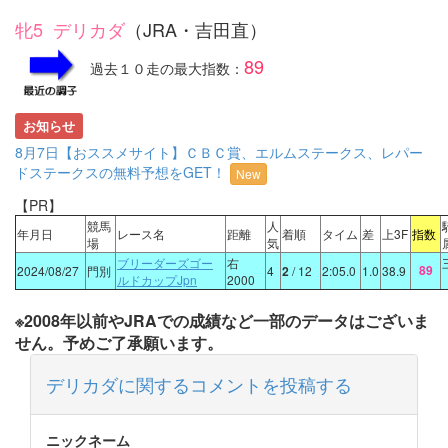
牝5 デリカダ
（JRA・吉田直）
89
過去１０走の最大指数：
お知らせ
8月7日【おススメサイト】ＣＢＣ賞、エルムステークス、レパー
ドステークスの無料予想をGET！
New
【PR】
競馬
人
年月日
レース名
距離
着順
タイム
差
上3F
指数
場
気
ブリーダーズゴー
右
89
2024/08/27
門別
4
2
/ 12
2:05.0
1.0
38.9
ルドカップJpn
2000
※2008年以前やJRAでの成績など一部のデータはございま
せん。予めご了承願います。
デリカダに関するコメントを投稿する
ニックネーム