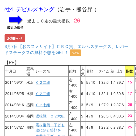
牡4 デビルズキング
（岩手・熊谷昇 ）
26
過去１０走の最大指数：
お知らせ
8月7日【おススメサイト】ＣＢＣ賞、エルムステークス、レパー
ドステークスの無料予想をGET！
New
【PR】
競馬
人
年月日
レース名
距離
着順
タイム
差
上3F
指数
場
気
右
15
2014/09/01
水沢
Ｃ２二組
5
5
/ 10
1:32:6
1.4
39.7
1400
右
17
2014/08/25
水沢
Ｃ２二組
6
4
/ 10
1:32:1
1.0
39.8
1400
左
26
2014/08/16
盛岡
Ｃ２七組
3
5
/ 9
1:27:2
1.2
37.6
1400
左
23
2014/08/04
盛岡
選抜戦 Ｃ２六組
5
4
/ 9
1:28:5
0.4
38.6
1400
震災復興 子ども
左
25
2014/07/27
盛岡
9
4
/ 9
1:28:2
0.8
38.7
達に夢と笑顔を
1400
東北楽天ゴールデ
左