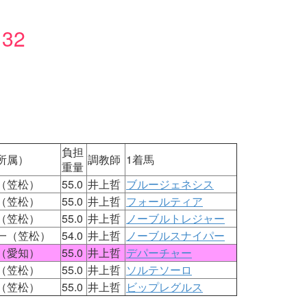
32
：
負担
所属）
調教師
1着馬
重量
（笠松）
55.0
井上哲
ブルージェネシス
（笠松）
55.0
井上哲
フォールティア
（笠松）
55.0
井上哲
ノーブルトレジャー
一（笠松）
54.0
井上哲
ノーブルスナイパー
（愛知）
55.0
井上哲
デパーチャー
（笠松）
55.0
井上哲
ソルテソーロ
（笠松）
55.0
井上哲
ビップレグルス