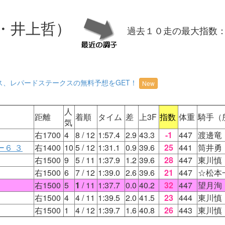
・井上哲）
過去１０走の最大指数
ス、レパードステークスの無料予想をGET！
New
人
距離
着順
タイム
差
上3F
指数
体重
騎手（
気
右1700
4
8
/ 12
1:57.4
2.9
43.3
-1
447
渡邊竜
６ ３
右1400
10
5
/ 12
1:31.1
0.9
39.6
25
441
筒井勇
右1500
9
5
/ 11
1:37.9
1.2
39.6
28
447
東川慎
右1500
6
7
/ 12
1:39.0
2.6
39.6
21
447
☆松本
右1500
5
1
/ 11
1:37.7
0.0
40.2
32
447
望月洵
右1500
4
4
/ 11
1:39.5
2.0
41.5
23
444
東川慎
右1500
1
4
/ 12
1:39.7
1.6
40.8
26
443
東川慎