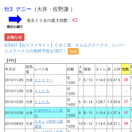
牡3 デニー
（大井・佐野謙 ）
42
過去１０走の最大指数：
お知らせ
8月8日【おススメサイト】ＣＢＣ賞、エルムステークス、レパー
ドステークスの無料予想をGET！
New
【PR】
競馬
人
年月日
レース名
距離
着順
タイム
差
上3F
指数
場
気
右
39
2010/11/29
大井
Ｃ１十 十一
7
5
/ 13
1:14:2
0.5
37.5
1200
右
-
2010/11/09
大井
Ｃ１八 九
1200
右
37
2010/10/20
大井
Ｃ１八 九
5
9
/ 14
1:28:7
1.3
39.9
1400
紅葉特別Ｃ２三選
右
42
2010/10/09
大井
9
2
/ 13
1:13:4
0.1
37.4
抜
1200
ききょう特別３歳
右
39
2010/09/03
大井
12
5
/ 12
1:14:0
0.8
37.1
選抜
1200
カンナ特別３歳選
右