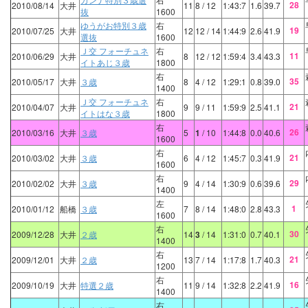
28
2010/08/14
大井
11
8
/ 12
1:43:7
1.6
39.7
抜
1600
ゆうがお特別３歳
右
19
2010/07/25
大井
12
12
/ 14
1:44:9
2.6
41.9
選抜
1600
Ｊ交 フォーチュネ
右
11
2010/06/29
大井
8
12
/ 12
1:59:4
3.4
43.3
イトあじ３歳
1800
右
35
2010/05/17
大井
３歳
8
4
/ 12
1:29:1
0.8
39.0
1400
Ｊ交 フォーチュネ
右
21
2010/04/07
大井
9
9
/ 11
1:59:9
2.5
41.1
イトはな３歳
1800
右
26
2010/03/16
大井
３歳
5
1
/ 10
1:44:8
0.0
40.6
1600
右
21
2010/03/02
大井
３歳
6
4
/ 12
1:45:7
0.3
41.9
1600
右
29
2010/02/02
大井
３歳
9
4
/ 14
1:30:9
0.6
39.6
1400
左
1
2010/01/12
船橋
３歳
7
8
/ 14
1:48:0
2.8
43.3
1600
右
30
2009/12/28
大井
２歳
14
3
/ 14
1:31:0
0.7
40.1
1400
右
21
2009/12/01
大井
２歳
13
7
/ 14
1:17:8
1.7
40.3
1200
右
16
2009/10/19
大井
特選２歳
11
9
/ 14
1:32:8
2.2
41.9
1400
右