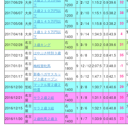
32
2017/06/29
大井
2
2
/ 12
1:15:2
0.9
39.6
下
1200
３歳２１０万円以
右
38
2017/06/07
大井
2
2
/ 10
1:15:1
0.5
38.2
下
1200
３歳１４５万円以
右
33
2017/05/08
大井
5
2
/ 14
1:15:8
0.3
38.2
下
1200
３歳１２５万円以
右
4
2017/04/18
大井
1
9
/ 14
1:34:3
3.0
43.9
下
1400
名古
右
31
2017/02/28
３歳キング
5
3
/ 9
1:33:2
0.8
39.6
屋
1400
名古
はやぶさ特別３歳
右
35
2017/02/13
5
6
/ 8
1:33:2
0.8
41.5
屋
１
1400
名古
右
-1
2017/01/31
梅桜賞牝馬
9
12
/ 12
2:07:5
7.3
48.0
屋
1800
名古
新春ペガサスカッ
右
35
2017/01/17
6
5
/ 12
1:47:1
1.0
42.1
屋
プ３歳オープン
1600
マックル賞２歳２
右
29
2016/12/30
笠松
1
2
/ 8
1:30:7
1.6
40.6
特選
1400
名古
右
35
2016/12/21
サラ２歳２組
1
1
/ 8
1:31:1
0.0
40.8
屋
1400
名古
右
35
2016/12/15
サラ２歳３組
1
2
/ 6
1:32:1
0.6
40.8
屋
1400
名古
右
23
2016/11/30
２歳牝馬２歳３
1
1
/ 7
1:33:9
0.0
40.5
屋
1400