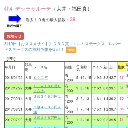
牝4 デッラサルーテ
（大井・福田真）
38
過去１０走の最大指数：
お知らせ
8月9日【おススメサイト】ＣＢＣ賞、エルムステークス、レパー
ドステークスの無料予想をGET！
New
【PR】
競馬
人
年月日
レース名
距離
着順
タイム
差
上3F
指数
場
気
右
17
2018/01/22
大井
Ｃ２二 三
5
15
/ 15
1:19:3
3.2
42.7
1200
Ｌ－ＷＩＮＧ賞Ｃ
右
31
2017/12/29
大井
9
3
/ 16
1:16:1
0.0
39.1
２六 七
1200
３歳３４５万円以
右
30
2017/09/14
大井
3
8
/ 13
1:16:1
1.4
39.2
下
1200
３歳４００万円未
右
36
2017/08/31
大井
1
7
/ 14
1:15:1
1.2
39.7
満
1200
３歳３３５万円以
右
31
2017/07/29
大井
1
3
/ 16
1:16:2
0.2
39.5
下
1200
３歳２７５万円以
右