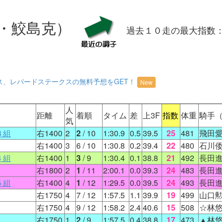
・鮫島克）
過去１０走の最大指数
ス、レパードステークスの無料予想をGET！
New
人
距離
着順
タイム
差
上3F
指数
体重
騎手
気
３組
右1400
2
2
/ 10
1:30.9
0.5
39.5
25
481
飛田
右1400
3
6
/ 10
1:30.8
0.2
39.4
22
480
石川
４組
右1400
1
3
/ 9
1:30.4
0.1
38.8
21
492
長田
右1800
2
1
/ 11
2:00.1
0.0
39.3
24
483
長田
５組
右1400
4
1
/ 12
1:29.5
0.0
39.5
24
493
長田
右1750
4
7
/ 12
1:57.5
1.1
39.9
19
499
山口
右1750
4
9
/ 12
1:58.2
2.4
40.6
15
508
☆林
右1750
1
2
/ 9
1:57.5
0.4
38.8
17
473
▲林