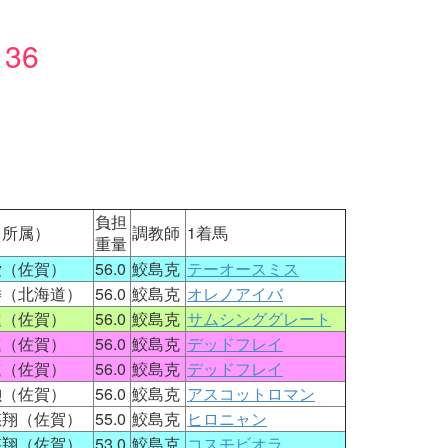
36
：
負担
（所属）
調教師
1着馬
重量
愛（佐賀）
56.0
鮫島克
テーオースミス
倭（北海道）
56.0
鮫島克
オレノアイバ
進（佐賀）
56.0
鮫島克
サムシンググレート
進（佐賀）
56.0
鮫島克
デッドフレイ
進（佐賀）
56.0
鮫島克
デッドフレイ
勲（佐賀）
56.0
鮫島克
アスコットロマン
悠翔（佐賀）
55.0
鮫島克
ヒロニャン
悠翔（佐賀）
53.0
鮫島克
コスモビオラ