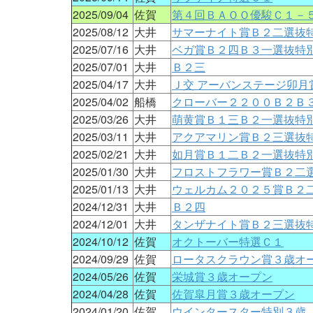
2025/09/04
佐賀
第４回ＢＡＯＯ優駿Ｃ１－
2025/08/12
大井
サマーナイト賞Ｂ２二選抜
2025/07/16
大井
ベガ賞Ｂ２四Ｂ３一選抜特
2025/07/01
大井
Ｂ２三
2025/04/17
大井
Ｊ交 アーバンステージ卯月
2025/04/02
船橋
クローバー２２００Ｂ２Ｂ
2025/03/26
大井
萌黄賞Ｂ１三Ｂ２一選抜特
2025/03/11
大井
アクアマリン賞Ｂ２三選抜
2025/02/21
大井
如月賞Ｂ１二Ｂ２一選抜特
2025/01/30
大井
フロストフラワー賞Ｂ２二
2025/01/13
大井
ウェルカム２０２５賞Ｂ２
2024/12/31
大井
Ｂ２四
2024/12/01
大井
タンザナイト賞Ｂ２三選抜
2024/10/12
佐賀
オクトーバー特選Ｃ１
2024/09/29
佐賀
ロータスクラウン賞３歳オ
2024/05/26
佐賀
栄城賞３歳オープン
2024/04/28
佐賀
佐賀皐月賞３歳オープン
2024/01/20
佐賀
ウインタースター特別３歳