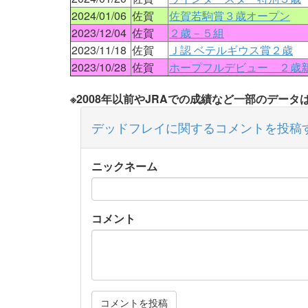
2024/01/06
佐賀
佐賀若駒賞３歳オープン
2023/12/04
佐賀
２歳－５組
2023/11/18
佐賀
Ｊ認 ベテルギウス賞２歳
2023/10/28
佐賀
ホープフルデビュー ２歳
※2008年以前やJRAでの成績など一部のデー
デッドフレイに関するコメントを投稿
ニックネーム
コメント