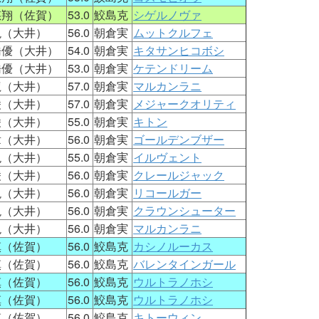
悠翔（佐賀）
53.0
鮫島克
シゲルノヴァ
現（大井）
56.0
朝倉実
ムットクルフェ
橋優（大井）
54.0
朝倉実
キタサンヒコボシ
橋優（大井）
53.0
朝倉実
ケテンドリーム
龍（大井）
57.0
朝倉実
マルカンラニ
凌（大井）
57.0
朝倉実
メジャークオリティ
凌（大井）
55.0
朝倉実
キトン
章（大井）
56.0
朝倉実
ゴールデンブザー
現（大井）
55.0
朝倉実
イルヴェント
凌（大井）
56.0
朝倉実
クレールジャック
現（大井）
56.0
朝倉実
リコールガー
現（大井）
56.0
朝倉実
クラウンシューター
現（大井）
56.0
朝倉実
マルカンラニ
慎（佐賀）
56.0
鮫島克
カシノルーカス
慎（佐賀）
56.0
鮫島克
バレンタインガール
慎（佐賀）
56.0
鮫島克
ウルトラノホシ
慎（佐賀）
56.0
鮫島克
ウルトラノホシ
慎（佐賀）
56.0
鮫島克
キトーウィン