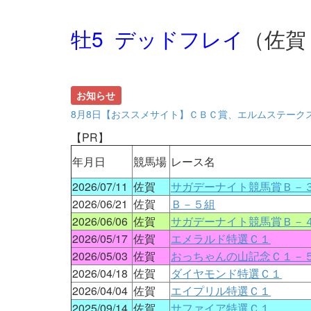
牡5 デッドフレイ
（佐賀
お知らせ
8月8日【おススメサイト】ＣＢＣ賞、エルムステーク
【PR】
年月日
競馬場
レース名
2026/07/11
佐賀
サガデーナイト競馬賞Ｂ－
2026/06/21
佐賀
Ｂ－５組
2026/06/06
佐賀
サガデーナイト競馬賞Ｂ－
2026/05/17
佐賀
エメラルド特選Ｃ１
2026/05/03
佐賀
おっちゃんの山記念Ｃ１－
2026/04/18
佐賀
ダイヤモンド特選Ｃ１
2026/04/04
佐賀
エイプリル特選Ｃ１
2025/09/14
佐賀
サファイア特選Ｃ１