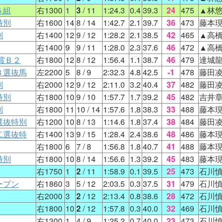
５組
右1300
1
3
/ 11
1:24.3
0.4
39.3
24
475
▲林
特別
右1600
14
8
/ 14
1:42.7
2.1
39.7
36
473
藤本
別
右1400
12
9
/ 12
1:28.2
2.1
38.5
42
465
▲高
右1400
9
9
/ 11
1:28.0
2.3
37.6
46
472
▲高
賞Ｂ２
右1800
12
8
/ 12
1:56.4
1.1
38.7
46
479
達城
３選抜馬
左2200
5
8
/ 9
2:32.3
4.8
42.5
-1
478
藤田
別
右2000
12
9
/ 12
2:11.0
3.2
40.4
37
482
藤田
特別
右1800
10
9
/ 10
1:57.7
1.7
39.2
45
482
吉井
別
右1800
11
10
/ 14
1:57.6
1.8
38.3
33
488
藤本
選抜特別
右1200
10
8
/ 13
1:14.6
1.8
37.4
38
484
藤田
二選抜特
右1400
13
9
/ 15
1:28.4
2.4
38.6
48
486
藤本
右1800
6
7
/ 8
1:56.8
1.8
40.7
41
488
藤本
特別
右1800
10
8
/ 14
1:56.6
1.3
39.2
45
483
藤本
右1750
1
2
/ 11
1:58.9
0.1
39.5
25
473
石川
ープン
右1860
3
5
/ 12
2:03.5
0.3
37.5
31
479
石川
右2000
3
2
/ 12
2:13.4
0.8
38.6
28
472
石川
右1800
10
2
/ 12
1:57.8
0.3
40.0
32
469
石川
右1300
1
4
/ 9
1:25.2
0.7
40.0
23
473
石川