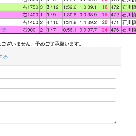
右1750
3
3
/ 12
1:59.6
1.0
39.1
16
472
石川
右1400
1
1
/ 9
1:30.6
0.0
38.9
19
472
石川
右1400
2
4
/ 10
1:31.8
1.4
39.2
20
471
石川
新馬
右900
2
1
/ 7
0:56.1
0.0
37.7
24
476
石川
タはございません。予めご了承願います。
する