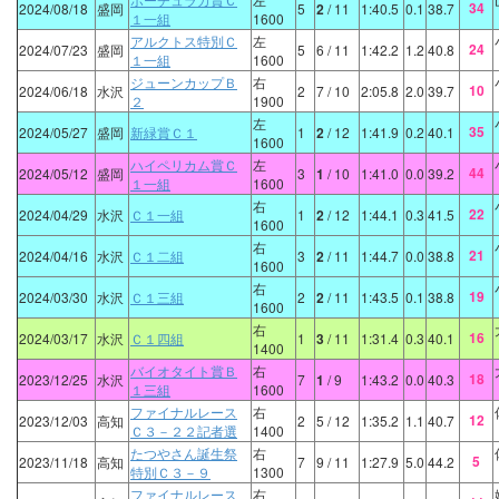
34
2024/08/18
盛岡
5
2
/ 11
1:40.5
0.1
38.7
１一組
1600
アルクトス特別Ｃ
左
24
2024/07/23
盛岡
5
6
/ 11
1:42.2
1.2
40.8
１一組
1600
ジューンカップＢ
右
10
2024/06/18
水沢
2
7
/ 10
2:05.8
2.0
39.7
２
1900
左
35
2024/05/27
盛岡
新緑賞Ｃ１
1
2
/ 12
1:41.9
0.2
40.1
1600
ハイペリカム賞Ｃ
左
44
2024/05/12
盛岡
3
1
/ 10
1:41.0
0.0
39.2
１一組
1600
右
22
2024/04/29
水沢
Ｃ１一組
1
2
/ 12
1:44.1
0.3
41.5
1600
右
21
2024/04/16
水沢
Ｃ１二組
3
2
/ 11
1:44.7
0.0
38.8
1600
右
19
2024/03/30
水沢
Ｃ１三組
2
2
/ 11
1:43.5
0.1
38.8
1600
右
16
2024/03/17
水沢
Ｃ１四組
1
3
/ 11
1:31.4
0.3
40.1
1400
バイオタイト賞Ｂ
右
18
2023/12/25
水沢
7
1
/ 9
1:43.2
0.0
40.3
１三組
1600
ファイナルレース
右
12
2023/12/03
高知
2
5
/ 12
1:35.2
1.1
40.7
Ｃ３－２２記者選
1400
たつやさん誕生祭
右
5
2023/11/18
高知
7
9
/ 11
1:27.9
5.0
44.2
特別Ｃ３－９
1300
ファイナルレース
右