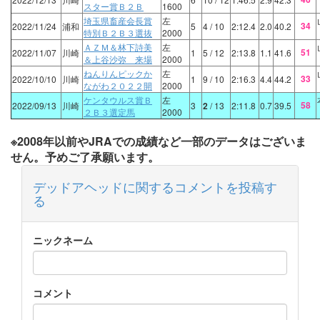
スター賞Ｂ２Ｂ
1600
埼玉県畜産会長賞
左
34
2022/11/24
浦和
5
4
/ 10
2:12.4
2.0
40.2
特別Ｂ２Ｂ３選抜
2000
ＡＺＭ＆林下詩美
左
51
2022/11/07
川崎
1
5
/ 12
2:13.8
1.1
41.6
＆上谷沙弥 来場
2000
ねんりんピックか
左
33
2022/10/10
川崎
1
9
/ 10
2:16.3
4.4
44.2
ながわ２０２２開
2000
ケンタウルス賞Ｂ
左
58
2022/09/13
川崎
3
2
/ 13
2:11.8
0.7
39.5
２Ｂ３選定馬
2000
※2008年以前やJRAでの成績など一部のデータはございま
せん。予めご了承願います。
デッドアヘッドに関するコメントを投稿す
る
ニックネーム
コメント