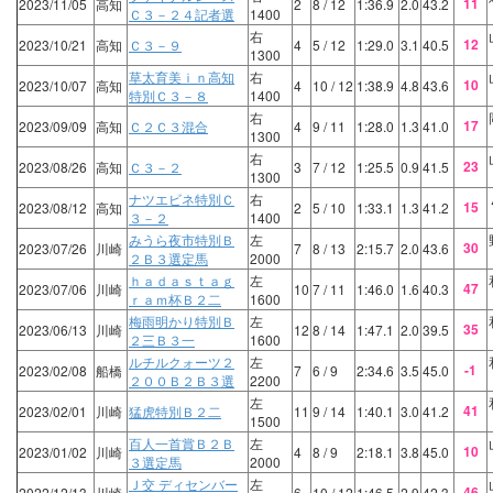
11
2023/11/05
高知
2
8
/ 12
1:36.9
2.0
43.2
Ｃ３－２４記者選
1400
右
12
2023/10/21
高知
Ｃ３－９
4
5
/ 12
1:29.0
3.1
40.5
1300
草太育美ｉｎ高知
右
10
2023/10/07
高知
4
10
/ 12
1:38.9
4.8
43.6
特別Ｃ３－８
1400
右
17
2023/09/09
高知
Ｃ２Ｃ３混合
4
9
/ 11
1:28.0
1.3
41.0
1300
右
23
2023/08/26
高知
Ｃ３－２
3
7
/ 12
1:25.5
0.9
41.5
1300
ナツエビネ特別Ｃ
右
15
2023/08/12
高知
2
5
/ 10
1:33.1
1.3
41.2
３－２
1400
みうら夜市特別Ｂ
左
30
2023/07/26
川崎
7
8
/ 13
2:15.7
2.0
43.6
２Ｂ３選定馬
2000
ｈａｄａｓｔａｇ
左
47
2023/07/06
川崎
10
7
/ 11
1:46.0
1.6
40.3
ｒａｍ杯Ｂ２二
1600
梅雨明かり特別Ｂ
左
35
2023/06/13
川崎
12
8
/ 14
1:47.1
2.0
39.5
２三Ｂ３一
1600
ルチルクォーツ２
左
-1
2023/02/08
船橋
7
6
/ 9
2:34.6
3.5
45.0
２００Ｂ２Ｂ３選
2200
左
41
2023/02/01
川崎
猛虎特別Ｂ２二
11
9
/ 14
1:40.1
3.0
41.2
1500
百人一首賞Ｂ２Ｂ
左
10
2023/01/02
川崎
4
8
/ 9
2:18.1
3.8
45.0
３選定馬
2000
Ｊ交 ディセンバー
左
46
2022/12/13
川崎
6
10
/ 12
1:46.5
2.9
42.3