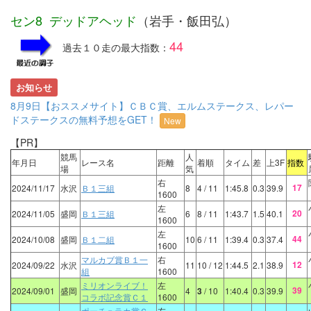
セン8 デッドアヘッド
（岩手・飯田弘）
44
過去１０走の最大指数：
お知らせ
8月9日【おススメサイト】ＣＢＣ賞、エルムステークス、レパー
ドステークスの無料予想をGET！
New
【PR】
競馬
人
年月日
レース名
距離
着順
タイム
差
上3F
指数
場
気
右
17
2024/11/17
水沢
Ｂ１三組
8
4
/ 11
1:45.8
0.3
39.9
1600
左
20
2024/11/05
盛岡
Ｂ１三組
6
8
/ 11
1:43.7
1.5
40.1
1600
左
44
2024/10/08
盛岡
Ｂ１二組
10
6
/ 11
1:39.4
0.3
37.4
1600
マルカブ賞Ｂ１一
右
12
2024/09/22
水沢
11
10
/ 12
1:44.5
2.1
38.9
組
1600
ミリオンライブ！
左
39
2024/09/01
盛岡
4
3
/ 10
1:40.4
0.3
39.9
コラボ記念賞Ｃ１
1600
ポーチュラカ賞Ｃ
左