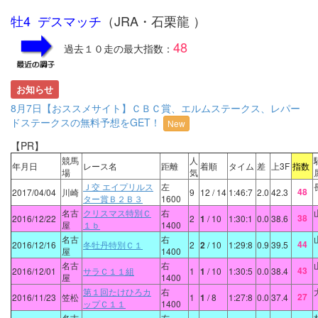
牡4 デスマッチ
（JRA・石栗龍 ）
48
過去１０走の最大指数：
お知らせ
8月7日【おススメサイト】ＣＢＣ賞、エルムステークス、レパー
ドステークスの無料予想をGET！
New
【PR】
競馬
人
年月日
レース名
距離
着順
タイム
差
上3F
指数
場
気
Ｊ交 エイプリルス
左
48
2017/04/04
川崎
9
12
/ 14
1:46:7
2.0
42.3
ター賞Ｂ２Ｂ３
1600
名古
クリスマス特別Ｃ
右
38
2016/12/22
2
1
/ 10
1:30:1
0.0
38.6
屋
１ｂ
1400
名古
右
44
2016/12/16
冬牡丹特別Ｃ１
2
2
/ 10
1:29:8
0.9
39.5
屋
1400
名古
右
43
2016/12/01
サラＣ１１組
1
1
/ 10
1:30:5
0.0
38.4
屋
1400
第１回たけひろカ
右
27
2016/11/23
笠松
1
1
/ 8
1:27:8
0.0
37.4
ップＣ１１
1400
名古
右