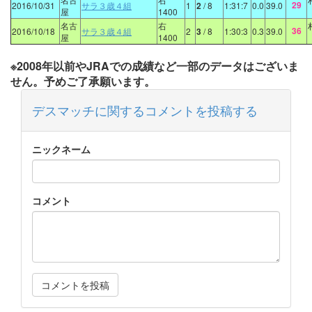
29
2016/10/31
サラ３歳４組
1
2
/ 8
1:31:7
0.0
39.0
屋
1400
名古
右
36
2016/10/18
サラ３歳４組
2
3
/ 8
1:30:3
0.3
39.0
屋
1400
※2008年以前やJRAでの成績など一部のデータはございま
せん。予めご了承願います。
デスマッチに関するコメントを投稿する
ニックネーム
コメント