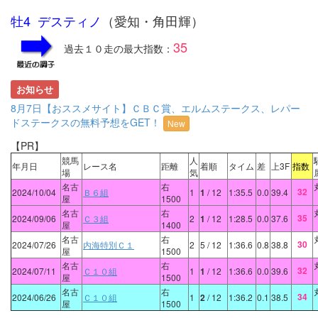
牡4 デスティノ
（愛知・角田輝）
35
過去１０走の最大指数：
お知らせ
8月7日【おススメサイト】ＣＢＣ賞、エルムステークス、レパー
ドステークスの無料予想をGET！
New
【PR】
競馬
人
年月日
レース名
距離
着順
タイム
差
上3F
指数
場
気
名古
右
32
2024/10/04
Ｂ６組
1
1
/ 12
1:35.5
0.0
39.4
屋
1500
名古
右
35
2024/09/06
Ｃ３組
2
1
/ 12
1:28.5
0.0
37.6
屋
1400
名古
右
30
2024/07/26
内海特別Ｃ１
2
5
/ 12
1:36.6
0.8
38.8
屋
1500
名古
右
32
2024/07/11
Ｃ１０組
1
1
/ 12
1:36.6
0.0
39.6
屋
1500
名古
右
34
2024/06/26
Ｃ１０組
1
2
/ 12
1:36.2
0.1
38.5
屋
1500