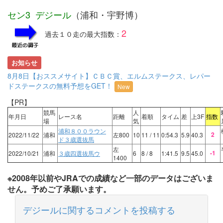
セン3 デジール
（浦和・宇野博）
2
過去１０走の最大指数：
お知らせ
8月8日【おススメサイト】ＣＢＣ賞、エルムステークス、レパー
ドステークスの無料予想をGET！
New
【PR】
競馬
人
年月日
レース名
距離
着順
タイム
差
上3F
指数
場
気
浦和８００ラウン
2
2022/11/22
浦和
左800
10
11
/ 11
0:54.3
5.9
40.3
ド３歳選抜馬
左
-1
2022/10/21
浦和
３歳四選抜馬ウ
6
8
/ 8
1:41.5
9.5
45.0
1400
※2008年以前やJRAでの成績など一部のデータはございま
せん。予めご了承願います。
デジールに関するコメントを投稿する