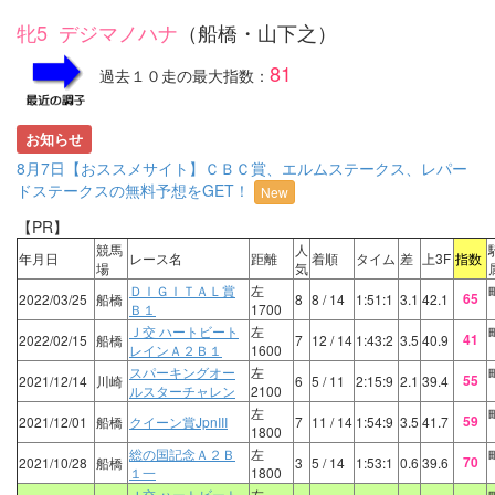
牝5 デジマノハナ
（船橋・山下之）
81
過去１０走の最大指数：
お知らせ
8月7日【おススメサイト】ＣＢＣ賞、エルムステークス、レパー
ドステークスの無料予想をGET！
New
【PR】
競馬
人
年月日
レース名
距離
着順
タイム
差
上3F
指数
場
気
ＤＩＧＩＴＡＬ賞
左
65
2022/03/25
船橋
8
8
/ 14
1:51:1
3.1
42.1
Ｂ１
1700
Ｊ交 ハートビート
左
41
2022/02/15
船橋
7
12
/ 14
1:43:2
3.5
40.9
レインＡ２Ｂ１
1600
スパーキングオー
左
55
2021/12/14
川崎
6
5
/ 11
2:15:9
2.1
39.4
ルスターチャレン
2100
左
59
2021/12/01
船橋
クイーン賞JpnIII
7
11
/ 14
1:54:9
3.5
41.7
1800
総の国記念Ａ２Ｂ
左
70
2021/10/28
船橋
3
5
/ 14
1:53:1
0.6
39.6
１一
1800
Ｊ交 ハートビート
左