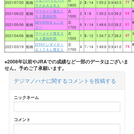
77
2021/07/20
船橋
2
3
/ 14
1:55:2
0.9
40.5
サドルＡ２Ｂ１
1800
マラカイト賞Ｂ１
左
54
2021/06/22
船橋
2
1
/ 8
1:35:2
0.0
39.2
Ｂ２選抜牝馬
1500
端午特別Ｂ１二Ｂ
左
81
2021/05/06
船橋
6
1
/ 14
1:48:6
0.0
39.2
２一
1700
マーメイド賞Ｂ２
左
47
2021/04/06
船橋
1
3
/ 12
1:34:7
0.7
38.2
Ｂ３選抜牝馬
1500
日刊ゲンダイＤＩ
左
74
2021/03/19
船橋
4
7
/ 14
1:49:6
0.9
41.0
ＧＩＴＡＬ賞Ｂ１
1700
※2008年以前やJRAでの成績など一部のデータはございま
せん。予めご了承願います。
デジマノハナに関するコメントを投稿する
ニックネーム
コメント