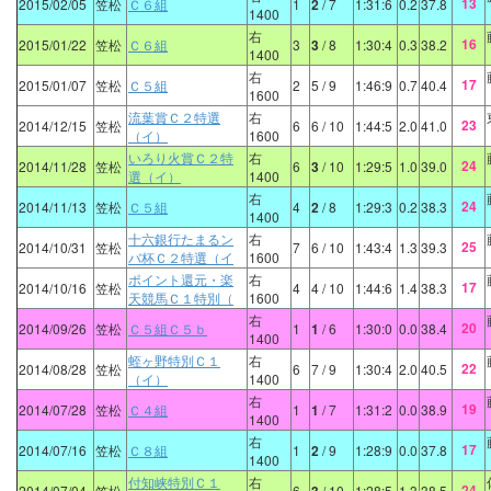
13
2015/02/05
笠松
Ｃ６組
1
2
/ 7
1:31:6
0.2
37.8
1400
右
16
2015/01/22
笠松
Ｃ６組
3
3
/ 8
1:30:4
0.3
38.2
1400
右
17
2015/01/07
笠松
Ｃ５組
2
5
/ 9
1:46:9
0.7
40.4
1600
流葉賞Ｃ２特選
右
23
2014/12/15
笠松
6
6
/ 10
1:44:5
2.0
41.0
（イ）
1600
いろり火賞Ｃ２特
右
24
2014/11/28
笠松
6
3
/ 10
1:29:5
1.0
39.0
選（イ）
1400
右
24
2014/11/13
笠松
Ｃ５組
4
2
/ 8
1:29:3
0.2
38.3
1400
十六銀行たまるン
右
25
2014/10/31
笠松
7
6
/ 10
1:43:4
1.3
39.3
バ杯Ｃ２特選（イ
1600
ポイント還元・楽
右
17
2014/10/16
笠松
4
4
/ 10
1:44:6
1.4
38.3
天競馬Ｃ１特別（
1600
右
20
2014/09/26
笠松
Ｃ５組Ｃ５ｂ
1
1
/ 6
1:30:0
0.0
38.4
1400
蛭ヶ野特別Ｃ１
右
22
2014/08/28
笠松
6
7
/ 9
1:30:4
2.0
40.5
（イ）
1400
右
19
2014/07/28
笠松
Ｃ４組
1
1
/ 7
1:31:2
0.0
38.9
1400
右
17
2014/07/16
笠松
Ｃ８組
1
2
/ 9
1:28:9
0.0
37.8
1400
付知峡特別Ｃ１
右
24
2014/07/04
笠松
6
/ 10
1:28:5
1.3
38.5