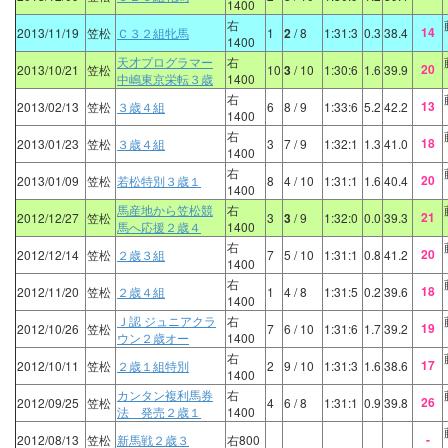
1400
右
14
2013/11/19
笠松
Ｃ３２組牝馬
1
2
/ 8
1:31:3
0.3
38.4
1400
天才プログラマー
右
20
2013/10/21
笠松
10
3
/ 10
1:30:6
1.6
39.9
中嶋東京栄転３歳
1400
右
13
2013/02/13
笠松
３歳４組
6
8
/ 9
1:33:6
5.2
42.2
1400
右
18
2013/01/23
笠松
３歳４組
3
7
/ 9
1:32:1
1.3
41.0
1400
右
20
2013/01/09
笠松
若松特別３歳１
8
4
/ 10
1:31:1
1.6
40.4
1400
馬産地から笠松競
右
21
2012/12/27
笠松
3
3
/ 9
1:32:0
0.0
39.3
馬へ応援２歳４
1400
右
20
2012/12/14
笠松
２歳３組
7
5
/ 10
1:31:1
0.8
41.2
1400
右
18
2012/11/20
笠松
２歳４組
1
4
/ 8
1:31:5
0.2
39.6
1400
Ｊ認 ジュニアクラ
右
19
2012/10/26
笠松
7
6
/ 10
1:31:6
1.7
39.2
ウン２歳オー
1400
右
17
2012/10/11
笠松
２歳１組特別
2
9
/ 10
1:31:3
1.6
38.6
1400
カンタン複利馬券
右
26
2012/09/25
笠松
4
6
/ 8
1:31:1
0.9
39.8
法 発売２歳１
1400
-
2012/08/13
笠松
新馬戦２歳３
右800