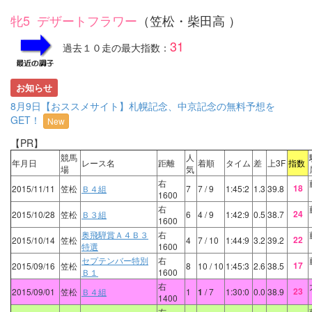
牝5 デザートフラワー
（笠松・柴田高 ）
31
過去１０走の最大指数：
お知らせ
8月9日【おススメサイト】札幌記念、中京記念の無料予想を
GET！
New
【PR】
競馬
人
年月日
レース名
距離
着順
タイム
差
上3F
指数
場
気
右
18
2015/11/11
笠松
Ｂ４組
7
7
/ 9
1:45:2
1.3
39.8
1600
右
24
2015/10/28
笠松
Ｂ３組
6
4
/ 9
1:42:9
0.5
38.7
1600
奥飛騨賞Ａ４Ｂ３
右
22
2015/10/14
笠松
4
7
/ 10
1:44:9
3.2
39.2
特選
1600
セプテンバー特別
右
17
2015/09/16
笠松
8
10
/ 10
1:45:3
2.6
38.5
Ｂ１
1600
右
23
2015/09/01
笠松
Ｂ４組
1
1
/ 7
1:30:0
0.0
38.9
1400
右