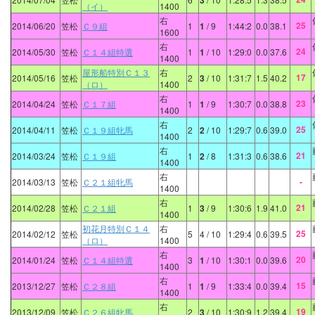
3
（イ）
1400
右
25
2014/06/20
笠松
Ｃ９組
1
1
/ 9
1:44:2
0.0
38.1
1600
右
24
2014/05/30
笠松
Ｃ１４組特選
1
1
/ 10
1:29:0
0.0
37.6
1400
屋形船特別Ｃ１３
右
17
2014/05/16
笠松
2
3
/ 10
1:31:7
1.5
40.2
（ロ）
1400
右
23
2014/04/24
笠松
Ｃ１７組
1
1
/ 9
1:30:7
0.0
38.8
1400
右
25
2014/04/11
笠松
Ｃ１９組牝馬
2
2
/ 10
1:29:7
0.6
39.0
1400
右
21
2014/03/24
笠松
Ｃ１９組
1
2
/ 8
1:31:3
0.6
38.6
1400
右
-
2014/03/13
笠松
Ｃ２１組牝馬
1400
右
21
2014/02/28
笠松
Ｃ２１組
1
3
/ 9
1:30:6
1.9
41.0
1400
初花月特別Ｃ１４
右
25
2014/02/12
笠松
5
4
/ 10
1:29:4
0.6
39.5
（ロ）
1400
右
20
2014/01/24
笠松
Ｃ１４組特選
3
1
/ 10
1:30:1
0.0
39.6
1400
右
15
2013/12/27
笠松
Ｃ２８組
1
1
/ 9
1:33:4
0.0
39.4
1400
右
19
2013/12/09
笠松
Ｃ２６組牝馬
2
3
/ 10
1:30:9
1.2
39.4