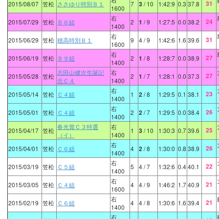
31
2015/08/07
笠松
ささゆり特別Ｂ１
7
3
/ 10
1:42:9
0.3
37.8
1600
右
24
2015/07/29
笠松
Ｂ６組
2
1
/ 9
1:27:5
0.0
38.2
1400
右
31
2015/06/29
笠松
穂高特別Ｂ１
9
4
/ 9
1:42:6
1.6
39.6
1600
右
27
2015/06/19
笠松
Ｂ９組
2
1
/ 8
1:28:7
0.0
38.9
1400
志田山健次生誕記
右
27
2015/05/28
笠松
2
1
/ 7
1:28:1
0.0
37.3
念Ｃ４
1400
右
23
2015/05/14
笠松
Ｃ４組
1
2
/ 8
1:29:5
0.1
38.1
1400
右
26
2015/05/01
笠松
Ｃ４組
2
2
/ 7
1:29:5
0.0
38.4
1400
春光賞Ｃ３特選
右
25
2015/04/17
笠松
1
3
/ 10
1:30:3
0.7
39.6
（イ）
1400
右
26
2015/04/01
笠松
Ｃ６組
4
2
/ 8
1:30:0
0.8
38.9
1400
右
22
2015/03/19
笠松
Ｃ５組
5
4
/ 7
1:32:6
0.4
40.1
1400
右
21
2015/03/05
笠松
Ｃ４組
4
4
/ 9
1:46:2
1.7
40.9
1600
右
21
2015/02/19
笠松
Ｃ６組
4
4
/ 8
1:30:6
1.6
39.4
1400
右