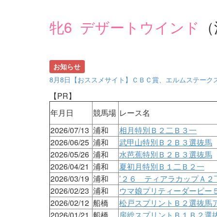
牝6 デザートウインド
（
お知らせ
8月8日【おススメサイト】ＣＢＣ賞、エルムステーク
【PR】
年月日
競馬場
レース名
2026/07/13
浦和
相月特別Ｂ２二Ｂ３一
2026/06/25
浦和
武甲山特別Ｂ２Ｂ３選抜馬
2026/05/26
浦和
水芭蕉特別Ｂ２Ｂ３選抜馬
2026/04/21
浦和
夏初月特別Ｂ１二Ｂ２一
2026/03/19
浦和
’２６ ティアラカップＡ２
2026/02/23
浦和
ウマ娘プリティーダービー
2026/02/12
船橋
松戸スプリントＢ２選抜馬
2026/01/21
船橋
房総スプリントＢ１Ｂ２選