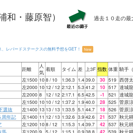
浦和・藤原智）
過去１０走の最
ス、レパードステークスの無料予想をGET！
New
人
距離
着順
タイム
差
上3F
指数
体重
騎手
気
左1500
10
8
/ 10
1:36.3
1.4
39.0
30
519
西啓
左2000
10
12
/ 12
2:12.1
5.3
41.2
10
517
達城
左2000
8
12
/ 12
2:17.1
6.5
42.5
-1
521
達城
左1500
10
10
/ 12
1:37.2
1.9
40.0
28
525
菅原
下選抜
左1400
13
13
/ 13
1:33.5
5.1
44.7
18
526
菅原
５周年記
左1400
11
12
/ 13
1:32.6
3.9
42.6
21
537
秋元
ア
左1200
10
8
/ 12
1:15.3
1.4
39.7
42
537
秋元
抜馬
左1200
9
5
/ 12
1:15.1
0.9
38.8
42
539
秋元