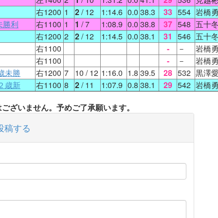
右1200
1
2
/ 12
1:14.6
0.0
38.3
33
554
岩橋
未勝利
右1100
1
1
/ 7
1:08.9
0.0
38.8
37
548
五十
右1200
2
2
/ 12
1:14.5
0.0
38.1
31
546
五十
右1100
-
－
岩橋
右1100
-
－
岩橋
歳未勝
右1200
7
10
/ 12
1:16.0
1.8
39.5
28
532
黒澤
２歳新
右1100
8
2
/ 11
1:07.9
0.8
38.1
29
542
岩橋
タはございません。予めご了承願います。
投稿する