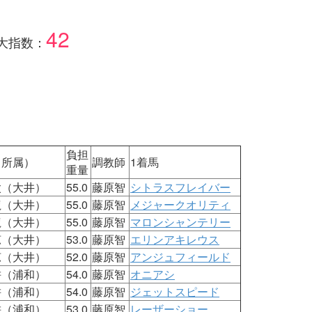
42
大指数：
負担
（所属）
調教師
1着馬
重量
太（大井）
55.0
藤原智
シトラスフレイバー
龍（大井）
55.0
藤原智
メジャークオリティ
龍（大井）
55.0
藤原智
マロンシャンテリー
涼（大井）
53.0
藤原智
エリンアキレウス
涼（大井）
52.0
藤原智
アンジュフィールド
耕（浦和）
54.0
藤原智
オニアシ
耕（浦和）
54.0
藤原智
ジェットスピード
耕（浦和）
53.0
藤原智
レーザーショー