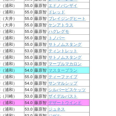
耕（浦和）
55.0
藤原智
エドノバンザイ
耕（浦和）
55.0
藤原智
ドレッド
太（大井）
55.0
藤原智
ブレイジングヒート
涼（大井）
55.0
藤原智
ケンアトラス
耕（浦和）
55.0
藤原智
ハグレグモ
耕（浦和）
55.0
藤原智
トノパー
耕（浦和）
55.0
藤原智
サトノムスタング
耕（浦和）
53.0
藤原智
ティントレット
耕（浦和）
55.0
藤原智
サトノムスタング
耕（浦和）
53.0
藤原智
マーブルマカロン
耕（浦和）
54.0
藤原智
マスタープラン
耕（浦和）
55.0
藤原智
ティーファイブ
耕（浦和）
54.0
藤原智
サンマルシップ
耕（浦和）
54.0
藤原智
シルバービスケッツ
誠（川崎）
53.0
藤原智
ザイデルバスト
耕（浦和）
54.0
藤原智
デザートウインド
耕（浦和）
53.0
藤原智
ジュネス
耕（浦和）
52.0
藤原智
ジゼル