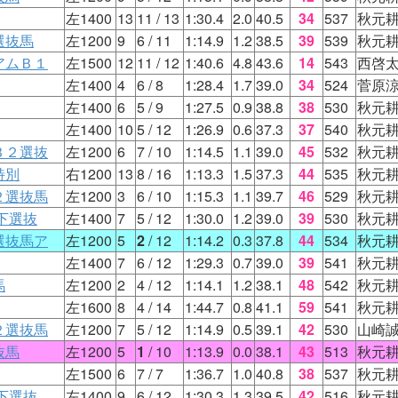
左1400
13
11
/ 13
1:30.4
2.0
40.5
34
537
秋元
選抜馬
左1200
9
6
/ 11
1:14.9
1.2
38.5
39
539
秋元
アムＢ１
左1500
12
11
/ 12
1:40.6
4.8
43.6
14
543
西啓
左1400
4
6
/ 8
1:28.4
1.7
39.0
34
524
菅原
左1400
6
5
/ 9
1:27.5
0.9
38.8
38
530
秋元
左1400
10
5
/ 12
1:26.9
0.6
37.3
37
540
秋元
Ｂ２選抜
左1200
6
7
/ 10
1:14.5
1.1
39.0
45
532
秋元
特別
右1200
13
8
/ 16
1:13.3
1.5
37.3
44
535
秋元
２選抜馬
左1200
3
6
/ 10
1:15.3
1.1
39.7
46
529
秋元
下選抜
左1400
7
5
/ 12
1:30.0
1.2
39.0
39
530
秋元
選抜馬ア
左1200
5
2
/ 12
1:14.2
0.3
37.8
44
534
秋元
左1400
7
6
/ 12
1:29.3
0.7
39.0
39
541
秋元
馬
左1200
2
4
/ 12
1:14.1
1.2
38.1
48
542
秋元
左1600
8
4
/ 14
1:44.7
0.8
41.1
59
541
秋元
２選抜馬
左1200
7
5
/ 12
1:14.9
0.5
39.1
42
530
山崎
抜馬
左1200
5
1
/ 10
1:13.9
0.0
38.1
43
513
秋元
左1500
6
7
/ 7
1:36.7
1.0
40.8
38
537
秋元
下選抜
左1400
9
6
/ 12
1:30.3
1.3
39.5
42
516
秋元