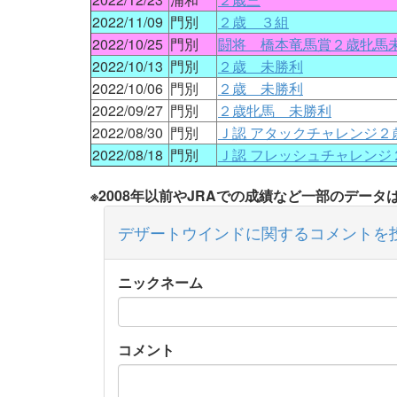
2022/11/09
門別
２歳 ３組
2022/10/25
門別
闘将 橋本竜馬賞２歳牝馬
2022/10/13
門別
２歳 未勝利
2022/10/06
門別
２歳 未勝利
2022/09/27
門別
２歳牝馬 未勝利
2022/08/30
門別
Ｊ認 アタックチャレンジ２
2022/08/18
門別
Ｊ認 フレッシュチャレンジ
※2008年以前やJRAでの成績など一部のデー
デザートウインドに関するコメントを
ニックネーム
コメント