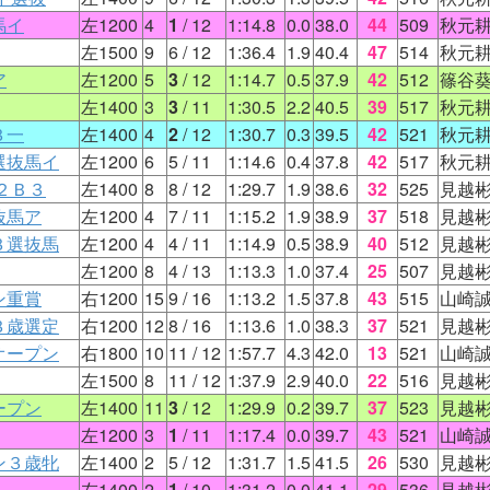
馬イ
左1200
4
1
/ 12
1:14.8
0.0
38.0
44
509
秋元
左1500
9
6
/ 12
1:36.4
1.9
40.4
47
514
秋元
ア
左1200
5
3
/ 12
1:14.7
0.5
37.9
42
512
篠谷
左1400
3
3
/ 11
1:30.5
2.2
40.5
39
517
秋元
３一
左1400
4
2
/ 12
1:30.7
0.3
39.5
42
521
秋元
選抜馬イ
左1200
6
5
/ 11
1:14.6
0.4
37.8
42
517
秋元
２Ｂ３
左1400
8
8
/ 12
1:29.7
1.9
38.6
32
525
見越
抜馬ア
左1200
4
7
/ 11
1:15.2
1.9
38.9
37
518
見越
３選抜馬
左1200
4
4
/ 11
1:14.9
0.5
38.9
40
512
見越
左1200
8
4
/ 13
1:13.3
1.0
37.4
25
507
見越
ン重賞
右1200
15
9
/ 16
1:13.2
1.5
37.8
43
515
山崎
３歳選定
右1200
12
8
/ 16
1:13.6
1.0
38.3
37
521
見越
オープン
右1800
10
11
/ 12
1:57.7
4.3
42.0
13
521
山崎
左1500
8
11
/ 12
1:37.9
2.9
40.0
22
516
見越
ープン
左1400
11
3
/ 12
1:29.9
0.2
39.7
37
523
見越
左1200
3
1
/ 11
1:17.4
0.0
39.7
43
521
山崎
ン３歳牝
左1400
2
5
/ 12
1:31.7
1.5
41.5
26
530
見越
左1400
2
1
/ 10
1:31.2
0.0
41.1
29
536
見越