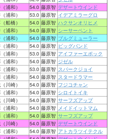
耕（浦和）
54.0
藤原智
デザートウインド
耕（浦和）
53.0
藤原智
イデアミラーグロ
葵（船橋）
54.0
藤原智
ハクサンオリヒメ
耕（浦和）
54.0
藤原智
シーサーペント
耕（浦和）
54.0
藤原智
ブルグミューラー
耕（浦和）
54.0
藤原智
ビッグバンド
彬（浦和）
53.0
藤原智
アイファーエポック
彬（浦和）
54.0
藤原智
ジゼル
彬（浦和）
53.0
藤原智
スパークジョイ
彬（浦和）
54.0
藤原智
スタードラマー
誠（川崎）
54.0
藤原智
フジコチャン
彬（浦和）
54.0
藤原智
シロイトイキ
誠（川崎）
54.0
藤原智
サーフズアップ
彬（浦和）
54.0
藤原智
メイドイットマム
彬（浦和）
54.0
藤原智
サーフズアップ
誠（川崎）
54.0
藤原智
デザートウインド
彬（浦和）
54.0
藤原智
アトカラツイテクル
彬（浦和）
54.0
藤原智
デザートウインド