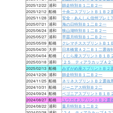
2025/12/22
浦和
師走特別Ｂ１二Ｂ２一
2025/12/12
船橋
十余二スプリントＢ１Ｂ２
2025/11/28
浦和
安全・あんしん信州プレミ
2025/07/21
浦和
海の日特別Ｂ１二Ｂ２一
2025/06/24
浦和
狭山湖特別Ｂ１二Ｂ２一
2025/05/27
浦和
早苗月特別Ｂ１二Ｂ２一
2025/05/09
船橋
クレマチススプリントＢ１
2025/04/30
大井
日本橋賞Ａ２二Ｂ１二選抜
2025/04/04
船橋
くじら座スプリントＢ１Ｂ
2025/03/18
浦和
’２５ ティアラカップＡ２
2025/02/13
船橋
みずがめ座スプリントＢ２
2024/12/26
浦和
師走特別Ｂ１二Ｂ２一
2024/11/25
船橋
ネリネスプリントＢ２選抜
2024/10/31
船橋
ジーニアス特別Ｂ２二
2024/09/24
船橋
ベゴニアスプリントＢ１Ｂ
2024/08/27
船橋
ユウガオスプリントＢ２選
2024/08/22
浦和
葉月特別Ｂ１二Ｂ２
2024/03/28
浦和
’２４ ティアラカップＡ２