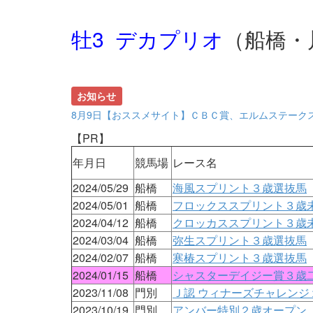
牡3 デカプリオ
（船橋・
お知らせ
8月9日【おススメサイト】ＣＢＣ賞、エルムステーク
【PR】
年月日
競馬場
レース名
2024/05/29
船橋
海風スプリント３歳選抜馬
2024/05/01
船橋
フロックススプリント３歳
2024/04/12
船橋
クロッカススプリント３歳
2024/03/04
船橋
弥生スプリント３歳選抜馬
2024/02/07
船橋
寒椿スプリント３歳選抜馬
2024/01/15
船橋
シャスターデイジー賞３歳二
2023/11/08
門別
Ｊ認 ウィナーズチャレンジ
2023/10/19
門別
アンバー特別２歳オープン