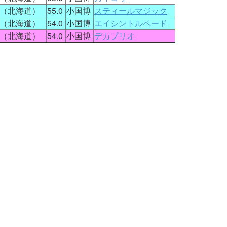
（北海道）
55.0
小国博
スティールマジック
（北海道）
54.0
小国博
エイシントルペード
（北海道）
54.0
小国博
デカプリオ