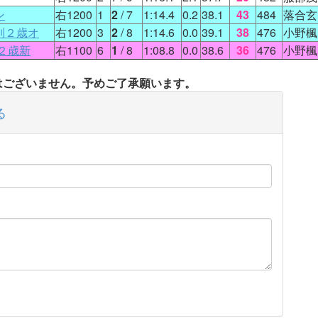
ン
右1200
1
2
/ 7
1:14.4
0.2
38.1
43
484
落合玄
別２歳オ
右1200
3
2
/ 8
1:14.6
0.0
39.1
38
476
小野楓
２歳新
右1100
6
1
/ 8
1:08.8
0.0
38.6
36
476
小野楓
タはございません。予めご了承願います。
る