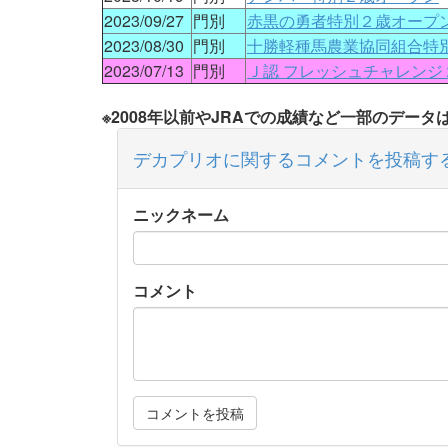
2023/09/27
門別
赤黒の勇者特別２歳オープ
2023/08/30
門別
十勝軽種馬農業協同組合特
2023/07/13
門別
Ｊ認 フレッシュチャレンジ
※2008年以前やJRAでの成績など一部のデー
デカプリオに関するコメントを投稿す
ニックネーム
コメント