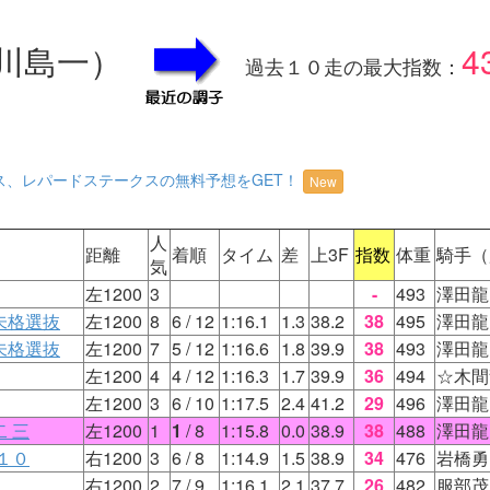
川島一）
4
過去１０走の最大指数：
ス、レパードステークスの無料予想をGET！
New
人
距離
着順
タイム
差
上3F
指数
体重
騎手（
気
左1200
3
-
493
澤田龍
未格選抜
左1200
8
6
/ 12
1:16.1
1.3
38.2
38
495
澤田龍
未格選抜
左1200
7
5
/ 12
1:16.6
1.8
39.9
38
493
澤田龍
左1200
4
4
/ 12
1:16.3
1.7
39.9
36
494
☆木間
左1200
3
6
/ 10
1:17.5
2.4
41.2
29
496
澤田龍
 三
左1200
1
1
/ 8
1:15.8
0.0
38.9
38
488
澤田龍
１０
右1200
3
6
/ 8
1:14.9
1.5
38.9
34
476
岩橋勇
右1200
2
7
/ 9
1:16.1
2.1
37.7
26
482
服部茂