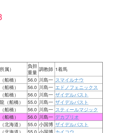
3
負担
所属）
調教師
1着馬
重量
（船橋）
56.0
川島一
スマイルナウ
（船橋）
56.0
川島一
エドノフェニックス
（船橋）
56.0
川島一
ザイデルバスト
龍（船橋）
55.0
川島一
ザイデルバスト
（船橋）
56.0
川島一
スティールマジック
（船橋）
56.0
川島一
デカプリオ
（北海道）
55.0
小国博
ザイデルバスト
（北海道）
55.0
小国博
カイコウ