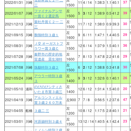
37
2022/01/31
川崎
11
4
/ 14
1:38:3
1.1
40.1
三
1500
ファイナルアンサ
左
39
2022/01/07
川崎
5
3
/ 12
1:38:9
0.5
41.2
ー賞Ｃ２選定馬
1500
葉牡丹賞Ｃ２一 二
左
30
2021/12/13
川崎
11
7
/ 12
1:38:0
0.9
39.3
三
1500
左
29
2021/09/15
川崎
鶺鴒特別３歳１
9
6
/ 11
1:47:1
1.4
40.5
1600
Ｊ交 オーガストフ
左
36
2021/08/31
川崎
12
6
/ 14
1:37:9
1.5
40.1
ラワー賞３歳Ｃ
1500
秦野市の歴史的地
左
29
2021/07/28
川崎
7
8
/ 13
1:47:8
2.2
41.6
質遺産 震生湖特
1600
左
30
2021/07/08
川崎
珠鷸特別３歳２
6
2
/ 12
1:38:8
0.3
41.8
1500
アウラー特別３歳
左
26
2021/05/24
川崎
9
3
/ 12
1:32:6
0.1
40.1
３
1400
のびのびシティさ
左
20
2021/05/10
浦和
12
6
/ 12
1:31:4
1.5
40.0
いたま市賞３歳三
1400
アルコンスィエル
47
2021/04/19
川崎
左900
7
7
/ 8
0:56:5
1.2
37.6
賞３歳２６０万未
左
21
2021/04/05
船橋
３歳二 三
10
8
/ 12
1:17:5
2.8
40.1
1200
左
23
2021/03/01
川崎
河原鶸特別３歳４
13
12
/ 14
1:40:5
4.1
42.4
1500
ミノムシ特別２歳
左