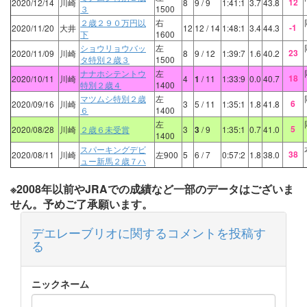
12
2020/12/14
川崎
8
9
/ 9
1:41:1
3.7
43.8
３
1500
２歳２９０万円以
右
-1
2020/11/20
大井
12
12
/ 14
1:48:1
3.4
44.3
下
1600
ショウリョウバッ
左
23
2020/11/09
川崎
8
9
/ 12
1:39:7
1.6
40.2
タ特別２歳３
1500
ナナホシテントウ
左
18
2020/10/11
川崎
4
1
/ 11
1:33:9
0.0
40.7
特別２歳４
1400
マツムシ特別２歳
左
6
2020/09/16
川崎
3
5
/ 11
1:35:1
1.8
41.8
６
1400
左
5
2020/08/28
川崎
２歳６未受賞
3
3
/ 9
1:35:1
0.7
41.0
1400
スパーキングデビ
38
2020/08/11
川崎
左900
5
6
/ 7
0:57:2
1.8
38.0
ュー新馬２歳７ハ
※2008年以前やJRAでの成績など一部のデータはございま
せん。予めご了承願います。
デエレーブリオに関するコメントを投稿す
る
ニックネーム