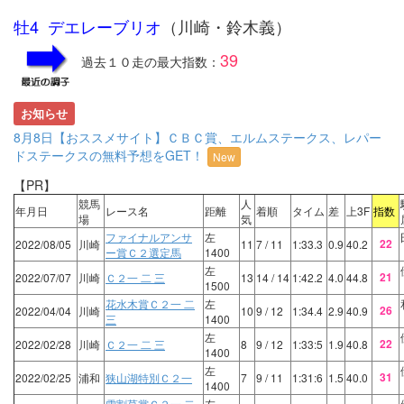
牡4 デエレーブリオ
（川崎・鈴木義）
39
過去１０走の最大指数：
お知らせ
8月8日【おススメサイト】ＣＢＣ賞、エルムステークス、レパー
ドステークスの無料予想をGET！
New
【PR】
競馬
人
年月日
レース名
距離
着順
タイム
差
上3F
指数
場
気
ファイナルアンサ
左
22
2022/08/05
川崎
11
7
/ 11
1:33.3
0.9
40.2
ー賞Ｃ２選定馬
1400
左
21
2022/07/07
川崎
Ｃ２一 二 三
13
14
/ 14
1:42.2
4.0
44.8
1500
花水木賞Ｃ２一 二
左
26
2022/04/04
川崎
10
9
/ 12
1:34.4
2.9
40.9
三
1400
左
22
2022/02/28
川崎
Ｃ２一 二 三
8
9
/ 12
1:33:5
1.9
40.8
1400
左
31
2022/02/25
浦和
狭山湖特別Ｃ２一
7
9
/ 11
1:31:6
1.5
40.0
1400
雪割草賞Ｃ２一 二
左