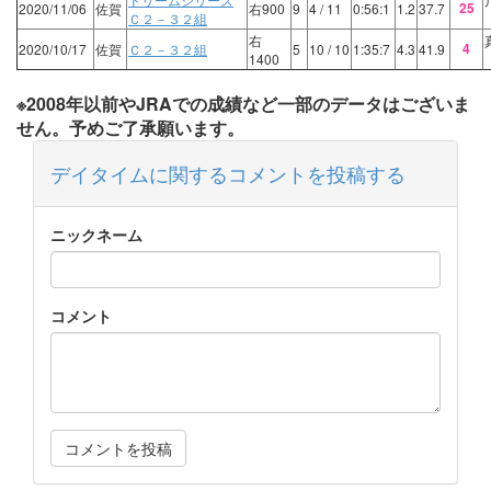
25
2020/11/06
佐賀
右900
9
4
/ 11
0:56:1
1.2
37.7
Ｃ２－３２組
右
4
2020/10/17
佐賀
Ｃ２－３２組
5
10
/ 10
1:35:7
4.3
41.9
1400
※2008年以前やJRAでの成績など一部のデータはございま
せん。予めご了承願います。
デイタイムに関するコメントを投稿する
ニックネーム
コメント