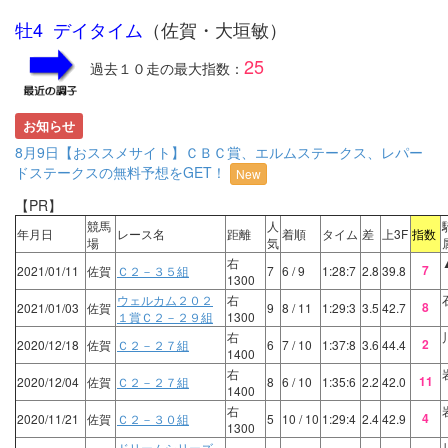
牡4 デイタイム
（佐賀・大垣敏）
25
過去１０走の最大指数：
お知らせ
8月9日【おススメサイト】ＣＢＣ賞、エルムステークス、レパー
ドステークスの無料予想をGET！
New
【PR】
競馬
人
年月日
レース名
距離
着順
タイム
差
上3F
指数
場
気
右
7
2021/01/11
佐賀
Ｃ２－３５組
7
6
/ 9
1:28:7
2.8
39.8
1300
ウェルカム２０２
右
8
2021/01/03
佐賀
9
8
/ 11
1:29:3
3.5
42.7
１賞Ｃ２－２９組
1300
右
2
2020/12/18
佐賀
Ｃ２－２７組
6
7
/ 10
1:37:8
3.6
44.4
1400
右
11
2020/12/04
佐賀
Ｃ２－２７組
8
6
/ 10
1:35:6
2.2
42.0
1400
右
4
2020/11/21
佐賀
Ｃ２－３０組
5
10
/ 10
1:29:4
2.4
42.9
1300
ドリームシリーズ