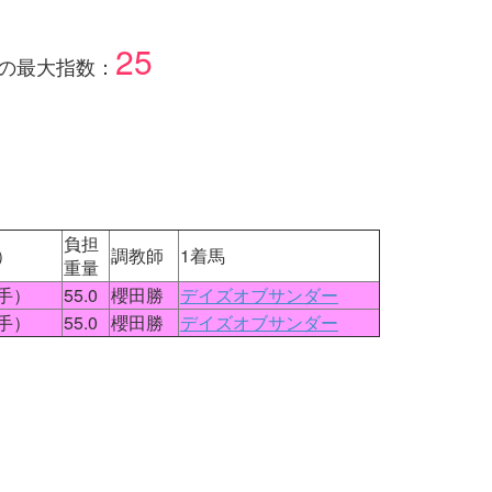
25
の最大指数：
負担
）
調教師
1着馬
重量
手）
55.0
櫻田勝
デイズオブサンダー
手）
55.0
櫻田勝
デイズオブサンダー