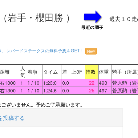
（岩手・櫻田勝 ）
過去１０走
ス、レパードステークスの無料予想をGET！
New
人
距離
着順
タイム
差
上3F
指数
体重
騎手（所属
気
右1300
1
1
/ 10
1:23:0
0.0
22
493
菅原勲（岩
右1300
1
1
/ 10
1:24:6
0.0
25
497
菅原勲（岩
タはございません。予めご了承願います。
を投稿する