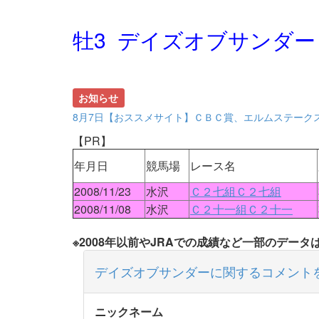
牡3 デイズオブサンダー
お知らせ
8月7日【おススメサイト】ＣＢＣ賞、エルムステーク
【PR】
年月日
競馬場
レース名
2008/11/23
水沢
Ｃ２七組Ｃ２七組
2008/11/08
水沢
Ｃ２十一組Ｃ２十一
※2008年以前やJRAでの成績など一部のデー
デイズオブサンダーに関するコメント
ニックネーム