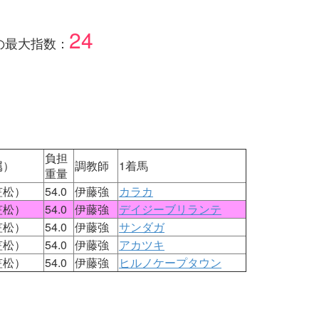
24
の最大指数：
負担
属）
調教師
1着馬
重量
笠松）
54.0
伊藤強
カラカ
笠松）
54.0
伊藤強
デイジーブリランテ
笠松）
54.0
伊藤強
サンダガ
笠松）
54.0
伊藤強
アカツキ
笠松）
54.0
伊藤強
ヒルノケープタウン