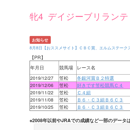
牝4 デイジーブリランテ
お知らせ
8月8日【おススメサイト】ＣＢＣ賞、エルムステーク
【PR】
年月日
競馬場
レース名
2019/12/27
笠松
冬銀河賞Ｂ２特選
2019/12/06
笠松
好きです笠松競馬Ｃ４
2019/11/22
笠松
Ｃ４組
2019/11/08
笠松
Ｂ６・Ｃ３組Ｂ６Ｃ３
2019/10/25
笠松
Ｂ６・Ｃ３組Ｂ６Ｃ３
※2008年以前やJRAでの成績など一部のデー