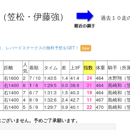
（笠松・伊藤強）
過去１０走
ス、レパードステークスの無料予想をGET！
New
人
距離
着順
タイム
差
上3F
指数
体重
騎手（所
気
右1600
2
7
/ 10
1:43:5
1.4
41.4
24
464
水野翔（
右1400
6
1
/ 8
1:29:5
0.0
38.9
21
464
島崎和（
右1400
7
6
/ 7
1:31:3
1.5
40.3
19
464
島崎和（
右1400
4
8
/ 9
1:32:6
2.4
42.7
11
467
島崎和（
右1400
5
5
/ 9
1:29:7
0.9
40.1
22
470
島崎和（
タはございません。予めご了承願います。