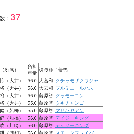
37
数：
負担
（所属）
調教師
1着馬
重量
怜（大井）
56.0
大宮和
クチャモザクワジャ
将（大井）
56.0
大宮和
プルミエールパス
将（大井）
56.0
藤原智
グッモーニン
将（大井）
55.0
藤原智
タキチャンゴー
健（船橋）
55.0
藤原智
マサハヤアン
健（船橋）
56.0
藤原智
デイジーキング
凌（川崎）
56.0
藤原智
デイジーキング
耕（浦和）
56.0
藤原智
スモークフレイバー