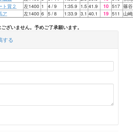
ート賞２
左1400
1
4
/ 9
1:35.9
1.5
41.9
10
517
篠谷
馬ア
左1400
6
5
/ 8
1:33.9
3.1
40.1
19
511
山崎
タはございません。予めご了承願います。
稿する