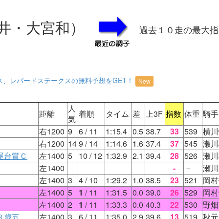
井・大宮和）
過去１０走の最大指
ス、レパードステークスの無料予想をGET！
New
人
距離
着順
タイム
差
上3F
指数
体重
騎手
気
右1200
9
6
/ 11
1:15.4
0.5
38.7
33
539
横川
右1200
14
9
/ 14
1:14.6
1.6
37.4
37
545
瀬川
屋台賞Ｃ
左1400
5
10
/ 12
1:32.9
2.1
39.4
28
526
瀬川
左1400
-
－
瀬川
左1400
3
4
/ 10
1:29.2
1.0
38.5
23
521
岡村
左1400
5
1
/ 11
1:31.5
0.0
39.0
26
529
岡村
左1400
2
1
/ 11
1:33.3
0.0
40.3
22
530
野畑
３歳五
左1400
3
6
/ 11
1:35.0
2.9
39.6
13
519
秋元