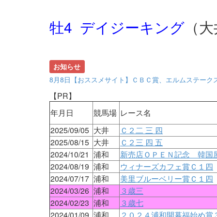
牡4 デイジーキング
（大
お知らせ
8月8日【おススメサイト】ＣＢＣ賞、エルムステーク
【PR】
年月日
競馬場
レース名
2025/09/05
大井
Ｃ２二 三 四
2025/08/15
大井
Ｃ２三 四 五
2024/10/21
浦和
新売店ＯＰＥＮ記念 韓国
2024/08/19
浦和
ウィナーズカフェ賞Ｃ１四
2024/07/17
浦和
美里ブルーベリー賞Ｃ１四
2024/03/26
浦和
３歳三
2024/02/23
浦和
３歳七
2024/01/09
浦和
２０２４浦和開幕福始め賞