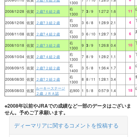
1300
右
11
2008/12/28
佐賀
２歳?６組２歳
7
3
/ 9
1:27:2
1.6
1300
右
4
2008/12/06
佐賀
２歳?３組２歳
3
6
/ 8
1:28:9
2.1
1300
右
6
2008/11/08
佐賀
２歳?４組２歳
3
6
/ 10
1:28:7
1.9
1300
右
10
2008/10/18
佐賀
２歳?３組２歳
9
3
/ 9
1:26:8
0.4
1300
右
9
2008/10/04
佐賀
２歳?４組２歳
7
8
/ 9
1:28:2
1.1
1300
右
8
2008/09/15
佐賀
２歳?２組２歳
3
5
/ 8
1:36:4
1.7
1400
右
9
2008/08/30
佐賀
２歳?２組２歳
8
8
/ 11
1:28:1
3.4
1300
ルーキーステージ
18
2008/08/03
佐賀
右900
1
5
/ 8
0:57:9
1.4
２歳 ＪＲＡ認
※2008年以前やJRAでの成績など一部のデータはございま
せん。予めご了承願います。
ディーマリアに関するコメントを投稿する