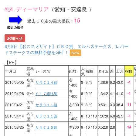
牝4 ディーマリア
（愛知・安達良 ）
15
過去１０走の最大指数：
お知らせ
8月9日【おススメサイト】ＣＢＣ賞、エルムステークス、レパー
ドステークスの無料予想をGET！
New
【PR】
競馬
人
年月日
レース名
距離
着順
タイム
差
上3F
指数
場
気
名古
右
-1
2010/05/05
サラＣ１４組
8
9
/ 9
1:38:6
6.2
43.0
屋
1400
右
-1
2010/04/28
笠松
Ｃ１７組牝馬
8
9
/ 9
1:34:2
4.1
41.0
1400
名古
11
2010/04/21
サラＣ１１組
右800
9
8
/ 9
0:53:1
3.3
38.4
屋
名古
右
-1
2010/04/14
サラＣ１１組
8
10
/ 10
1:37:0
6.0
42.5
屋
1400
名古
14
2010/03/25
サラＣ１５組
右800
9
10
/ 10
0:52:8
2.8
屋
右