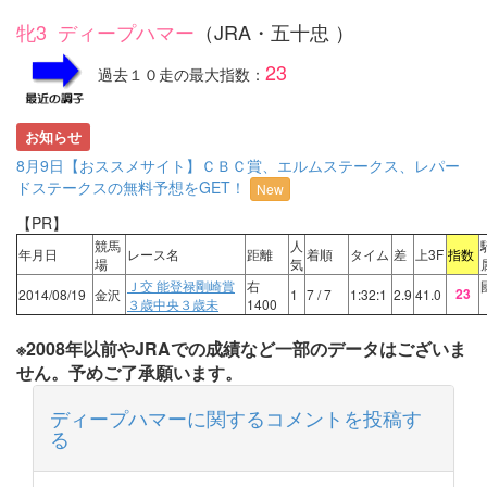
牝3 ディープハマー
（JRA・五十忠 ）
23
過去１０走の最大指数：
お知らせ
8月9日【おススメサイト】ＣＢＣ賞、エルムステークス、レパー
ドステークスの無料予想をGET！
New
【PR】
競馬
人
年月日
レース名
距離
着順
タイム
差
上3F
指数
場
気
Ｊ交 能登禄剛崎賞
右
23
2014/08/19
金沢
1
7
/ 7
1:32:1
2.9
41.0
３歳中央３歳未
1400
※2008年以前やJRAでの成績など一部のデータはございま
せん。予めご了承願います。
ディープハマーに関するコメントを投稿す
る