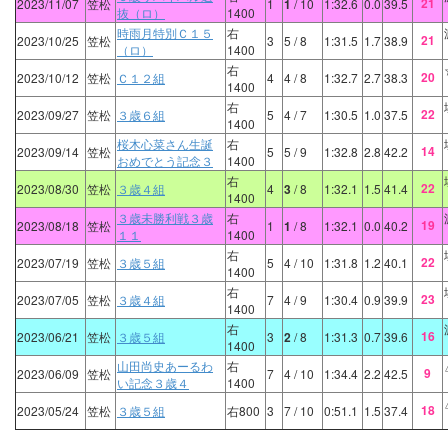
21
2023/11/07
笠松
1
1
/ 10
1:32.6
0.0
39.5
抜（ロ）
1400
時雨月特別Ｃ１５
右
21
2023/10/25
笠松
3
5
/ 8
1:31.5
1.7
38.9
（ロ）
1400
右
20
2023/10/12
笠松
Ｃ１２組
4
4
/ 8
1:32.7
2.7
38.3
1400
右
22
2023/09/27
笠松
３歳６組
5
4
/ 7
1:30.5
1.0
37.5
1400
桜木心菜さん生誕
右
14
2023/09/14
笠松
5
5
/ 9
1:32.8
2.8
42.2
おめでとう記念３
1400
右
22
2023/08/30
笠松
３歳４組
4
3
/ 8
1:32.1
1.5
41.4
1400
３歳未勝利戦３歳
右
19
2023/08/18
笠松
1
1
/ 8
1:32.1
0.0
40.2
１１
1400
右
22
2023/07/19
笠松
３歳５組
5
4
/ 10
1:31.8
1.2
40.1
1400
右
23
2023/07/05
笠松
３歳４組
7
4
/ 9
1:30.4
0.9
39.9
1400
右
16
2023/06/21
笠松
３歳５組
3
2
/ 8
1:31.3
0.7
39.6
1400
山田尚史あーるわ
右
9
2023/06/09
笠松
7
4
/ 10
1:34.4
2.2
42.5
い記念３歳４
1400
18
2023/05/24
笠松
３歳５組
右800
3
7
/ 10
0:51.1
1.5
37.4