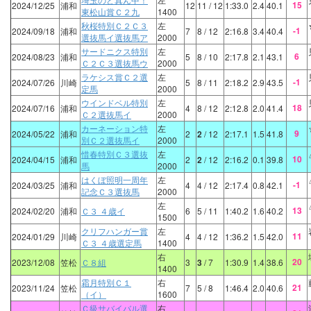
15
2024/12/25
浦和
12
11
/ 12
1:33.0
2.4
40.1
東松山賞Ｃ２九
1400
秋桜特別Ｃ２Ｃ３
左
-1
2024/09/18
浦和
7
8
/ 12
2:16.8
3.4
40.4
選抜馬イ選抜馬ア
2000
サードニクス特別
左
6
2024/08/23
浦和
5
8
/ 10
2:17.8
2.1
43.1
Ｃ２Ｃ３選抜馬ウ
2000
ラケシス賞Ｃ２選
左
-1
2024/07/26
川崎
5
8
/ 11
2:18.2
2.9
43.5
定馬
2000
ウインドベル特別
左
18
2024/07/16
浦和
4
8
/ 12
2:12.8
2.0
41.4
Ｃ２選抜馬イ
2000
カーネーション特
左
9
2024/05/22
浦和
2
2
/ 12
2:17.1
1.5
41.8
別Ｃ２選抜馬イ
2000
惜春特別Ｃ３選抜
左
10
2024/04/15
浦和
2
2
/ 12
2:16.2
0.1
39.8
馬
2000
はくぼ照明一周年
左
-1
2024/03/25
浦和
4
4
/ 12
2:17.4
0.8
42.1
記念Ｃ３選抜馬
2000
左
13
2024/02/20
浦和
Ｃ３ ４歳イ
6
5
/ 11
1:40.2
1.6
40.2
1500
クリフハンガー賞
左
11
2024/01/29
川崎
4
4
/ 12
1:36.2
1.5
42.0
Ｃ３ ４歳選定馬
1400
右
20
2023/12/08
笠松
Ｃ８組
3
3
/ 7
1:30.9
1.4
38.6
1400
霜月特別Ｃ１
右
21
2023/11/24
笠松
7
5
/ 8
1:46.4
2.0
40.6
（イ）
1600
Ｃ級サバイバル選
右