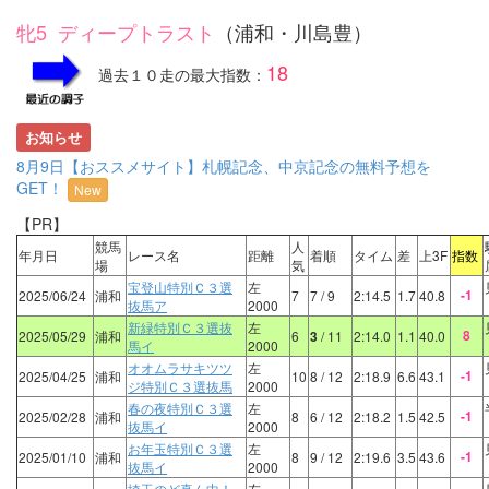
牝5 ディープトラスト
（浦和・川島豊）
18
過去１０走の最大指数：
お知らせ
8月9日【おススメサイト】札幌記念、中京記念の無料予想を
GET！
New
【PR】
競馬
人
年月日
レース名
距離
着順
タイム
差
上3F
指数
場
気
宝登山特別Ｃ３選
左
-1
2025/06/24
浦和
7
7
/ 9
2:14.5
1.7
40.8
抜馬ア
2000
新緑特別Ｃ３選抜
左
8
2025/05/29
浦和
6
3
/ 11
2:14.0
1.1
40.0
馬イ
2000
オオムラサキツツ
左
-1
2025/04/25
浦和
10
8
/ 12
2:18.9
6.6
43.1
ジ特別Ｃ３選抜馬
2000
春の夜特別Ｃ３選
左
-1
2025/02/28
浦和
8
6
/ 12
2:18.2
1.5
42.5
抜馬イ
2000
お年玉特別Ｃ３選
左
-1
2025/01/10
浦和
8
9
/ 12
2:19.6
3.5
43.6
抜馬イ
2000
埼玉のど真ん中！
左