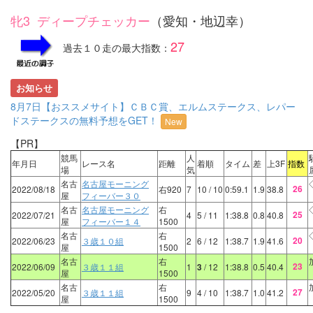
牝3 ディープチェッカー
（愛知・地辺幸）
27
過去１０走の最大指数：
お知らせ
8月7日【おススメサイト】ＣＢＣ賞、エルムステークス、レパー
ドステークスの無料予想をGET！
New
【PR】
競馬
人
年月日
レース名
距離
着順
タイム
差
上3F
指数
場
気
名古
名古屋モーニング
26
2022/08/18
右920
7
10
/ 10
0:59.1
1.9
38.8
屋
フィーバー３０
名古
名古屋モーニング
右
25
2022/07/21
4
5
/ 11
1:38.8
0.8
40.8
屋
フィーバー１４
1500
名古
右
20
2022/06/23
３歳１０組
2
6
/ 12
1:38.7
1.9
41.6
屋
1500
名古
右
23
2022/06/09
３歳１１組
1
3
/ 12
1:38.8
0.5
40.4
屋
1500
名古
右
27
2022/05/20
３歳１１組
9
4
/ 10
1:38.7
1.0
41.2
屋
1500