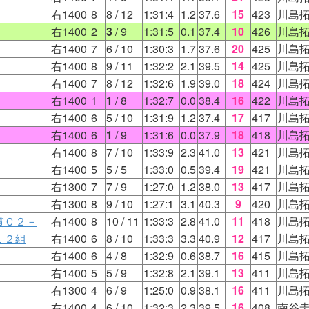
右1400
8
8
/ 12
1:31:4
1.2
37.6
15
423
川島
右1400
2
3
/ 9
1:31:5
0.1
37.4
10
426
川島
右1400
7
6
/ 10
1:30:3
1.7
37.6
20
425
川島
右1400
8
9
/ 11
1:32:2
2.1
39.5
14
425
川島
右1400
7
8
/ 12
1:32:6
1.9
39.0
18
424
川島
右1400
1
1
/ 8
1:32:7
0.0
38.4
16
422
川島
右1400
6
5
/ 10
1:31:9
1.2
37.4
17
417
川島
右1400
6
1
/ 9
1:31:6
0.0
37.9
18
418
川島
右1400
8
7
/ 10
1:33:9
2.3
41.0
13
421
川島
右1400
5
5
/ 5
1:33:0
0.5
39.4
19
421
川島
右1300
7
7
/ 9
1:27:0
1.2
38.0
13
417
川島
右1300
8
9
/ 10
1:27:1
3.1
40.3
9
420
川島
賞Ｃ２－
右1400
8
10
/ 11
1:33:3
2.8
41.0
11
418
川島
１２組
右1400
6
8
/ 10
1:33:3
3.3
40.9
12
417
川島
右1400
6
4
/ 8
1:32:9
0.6
38.7
16
415
川島
右1400
5
5
/ 9
1:32:8
2.1
39.1
13
411
川島
右1300
4
6
/ 9
1:25:0
0.9
38.1
16
411
川島
右1400
4
6
/ 10
1:32:3
2.3
39.5
16
408
南谷