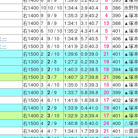
右1400
10
10
/ 10
1:34:4
3.9
40.4
8
386
水野
右1400
9
9
/ 9
1:35:3
2.9
40.2
4
390
▲塚
右1400
7
8
/ 9
1:34:1
3.1
40.7
13
388
▲塚
右1400
6
10
/ 10
1:35:2
4.3
41.4
5
401
▲塚
２一
右1400
4
9
/ 10
1:34:8
5.7
40.5
7
406
▲塚
２一
右1500
3
6
/ 10
1:41:9
2.0
40.3
19
400
▲塚
右1500
2
2
/ 10
1:39:6
0.9
39.0
21
401
▲塚
右1300
2
2
/ 8
1:27:2
0.2
39.3
19
401
▲塚
右1500
3
2
/ 10
1:40:3
0.2
38.5
18
394
▲塚
右1500
3
3
/ 7
1:40:7
2.7
39.8
21
396
▲塚
右1400
3
4
/ 10
1:35:0
1.5
39.3
15
400
▲塚
右1400
3
2
/ 9
1:33:7
0.8
39.8
20
399
▲塚
右1500
4
6
/ 11
1:41:6
1.8
38.9
17
402
▲塚
右1400
1
2
/ 9
1:33:9
0.4
41.0
19
401
▲塚
右1400
2
3
/ 10
1:32:9
2.8
39.4
17
401
▲塚
右1500
4
2
/ 9
1:40:8
0.5
40.0
24
400
△塚
右1400
4
4
/ 7
1:34:1
1.7
39.9
21
401
☆栗