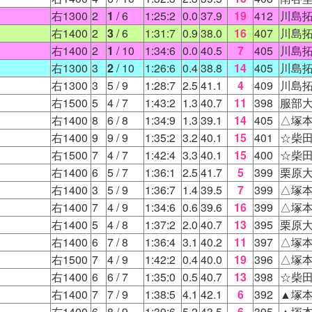
右1300
2
1
/ 6
1:25:2
0.0
37.9
19
412
川島
右1400
2
3
/ 6
1:31:7
0.9
38.0
16
407
川島
右1400
2
1
/ 10
1:34:6
0.0
40.5
7
405
川島
右1300
3
2
/ 10
1:26:6
0.4
38.8
14
405
川島
右1300
3
5
/ 9
1:28:7
2.5
41.1
4
409
川島
右1500
5
4
/ 7
1:43:2
1.3
40.7
11
398
服部
右1400
8
6
/ 8
1:34:9
1.3
39.1
14
405
△塚
右1400
9
9
/ 9
1:35:2
3.2
40.1
15
401
☆柴
右1500
7
4
/ 7
1:42:4
3.3
40.1
15
400
☆柴
右1400
6
5
/ 7
1:36:1
2.5
41.7
5
399
栗原
右1400
3
5
/ 9
1:36:7
1.4
39.5
7
399
△塚
右1400
7
4
/ 9
1:34:6
0.6
39.6
16
399
△塚
右1400
5
4
/ 8
1:37:2
2.0
40.7
13
395
栗原
右1400
6
7
/ 8
1:36:4
3.1
40.2
11
397
△塚
右1500
7
4
/ 9
1:42:2
0.4
40.0
19
396
△塚
右1400
6
6
/ 7
1:35:0
0.5
40.7
13
398
☆柴
右1400
7
7
/ 9
1:38:5
4.1
42.1
6
392
▲塚
右1400
6
8
/ 9
1:39:6
5.2
43.5
6
395
▲塚