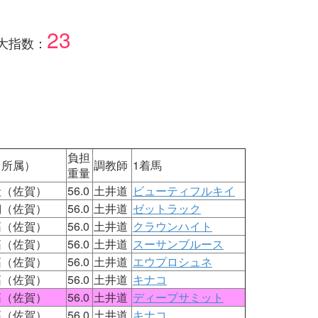
23
大指数：
負担
（所属）
調教師
1着馬
重量
圭（佐賀）
56.0
土井道
ビューティフルキイ
翔（佐賀）
56.0
土井道
ゼットラック
拓（佐賀）
56.0
土井道
クラウンハイト
拓（佐賀）
56.0
土井道
スーサンブルース
拓（佐賀）
56.0
土井道
エウプロシュネ
拓（佐賀）
56.0
土井道
キナコ
拓（佐賀）
56.0
土井道
ディープサミット
拓（佐賀）
56.0
土井道
キナコ