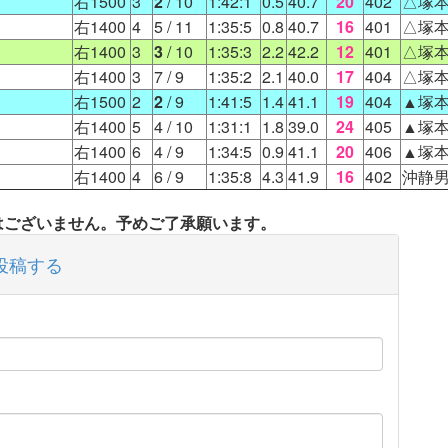
右1500
3
2
/ 10
1:42:1
0.5
40.7
20
402
△塚
右1400
4
5
/ 11
1:35:5
0.8
40.7
16
401
△塚
右1400
3
3
/ 10
1:35:3
2.2
42.2
12
401
△塚
右1400
3
7
/ 9
1:35:2
2.1
40.0
17
404
△塚
右1500
2
2
/ 9
1:41:5
1.4
41.1
19
404
▲塚
右1400
5
4
/ 10
1:31:1
1.8
39.0
24
405
▲塚
右1400
6
4
/ 9
1:34:5
0.9
41.1
20
406
▲塚
右1400
4
6
/ 9
1:35:8
4.3
41.9
16
402
沖静
タはございません。予めご了承願います。
投稿する