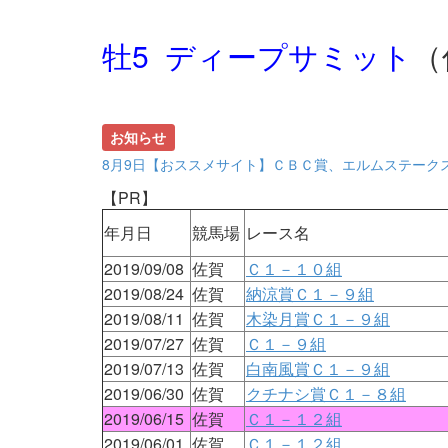
牡5 ディープサミット
（
お知らせ
8月9日【おススメサイト】ＣＢＣ賞、エルムステーク
【PR】
年月日
競馬場
レース名
2019/09/08
佐賀
Ｃ１－１０組
2019/08/24
佐賀
納涼賞Ｃ１－９組
2019/08/11
佐賀
木染月賞Ｃ１－９組
2019/07/27
佐賀
Ｃ１－９組
2019/07/13
佐賀
白南風賞Ｃ１－９組
2019/06/30
佐賀
クチナシ賞Ｃ１－８組
2019/06/15
佐賀
Ｃ１－１２組
2019/06/01
佐賀
Ｃ１－１２組