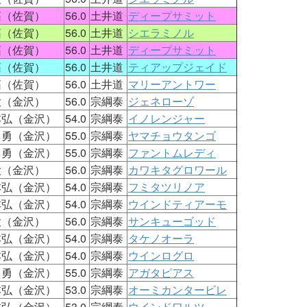
拓（佐賀）
56.0
土井道
ディープサミット
拓（佐賀）
56.0
土井道
シエラミノル
拓（佐賀）
56.0
土井道
ディープサミット
拓（佐賀）
56.0
土井道
ティアップジェイド
拓（佐賀）
56.0
土井道
マリーアントワー
大（金沢）
56.0
宗綱泰
ジェネローゾ
本弘（金沢）
54.0
宗綱泰
イノレンジャー
田勇（金沢）
55.0
宗綱泰
ヤマチョウタンゴ
田勇（金沢）
55.0
宗綱泰
ファントムレディ
大（金沢）
56.0
宗綱泰
カワキタグロワール
本弘（金沢）
54.0
宗綱泰
フミタツリノア
本弘（金沢）
54.0
宗綱泰
ウインドティアーモ
大（金沢）
56.0
宗綱泰
サンキューゴッド
本弘（金沢）
54.0
宗綱泰
タケノオーラ
本弘（金沢）
54.0
宗綱泰
ウインログロ
田勇（金沢）
55.0
宗綱泰
アガタピアス
本弘（金沢）
53.0
宗綱泰
オーミカンタービレ
本弘（金沢）
53.0
宗綱泰
ウインドワルツ