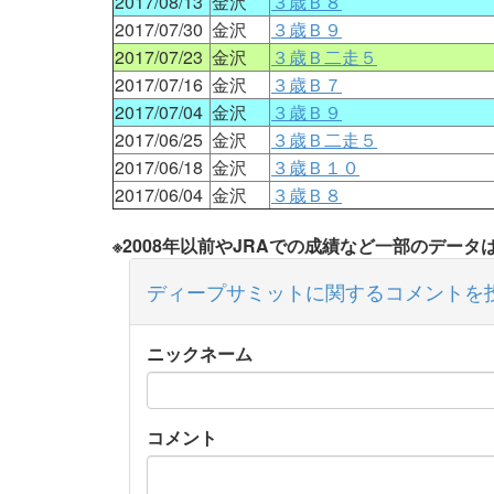
2017/08/13
金沢
３歳Ｂ８
2017/07/30
金沢
３歳Ｂ９
2017/07/23
金沢
３歳Ｂ二走５
2017/07/16
金沢
３歳Ｂ７
2017/07/04
金沢
３歳Ｂ９
2017/06/25
金沢
３歳Ｂ二走５
2017/06/18
金沢
３歳Ｂ１０
2017/06/04
金沢
３歳Ｂ８
※2008年以前やJRAでの成績など一部のデー
ディープサミットに関するコメントを
ニックネーム
コメント