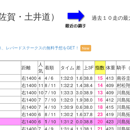
佐賀・土井道）
過去１０走の最
ス、レパードステークスの無料予想をGET！
New
人
距離
着順
タイム
差
上3F
指数
体重
騎手
気
右1400
4
4
/ 6
1:32:0
1.6
38.8
15
413
南谷
右1400
11
8
/ 11
1:32:2
1.4
38.4
14
409
村松
右1400
10
7
/ 10
1:33:3
3.0
38.9
13
409
川島
右1400
7
7
/ 10
1:32:0
1.9
38.0
16
412
川島
右1400
7
4
/ 10
1:30:9
0.6
38.0
18
415
川島
右1400
6
8
/ 11
1:30:2
1.6
37.8
23
419
川島
右1400
6
1
/ 10
1:31:2
0.0
38.8
20
423
川島
右1400
7
4
/ 9
1:31:4
1.1
38.1
21
423
川島