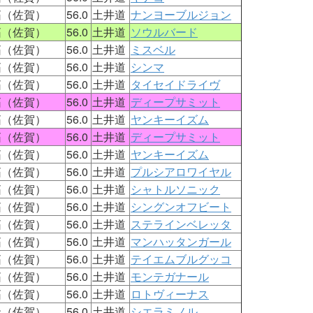
拓（佐賀）
56.0
土井道
ナンヨーブルジョン
拓（佐賀）
56.0
土井道
ソウルバード
拓（佐賀）
56.0
土井道
ミスベル
拓（佐賀）
56.0
土井道
シンマ
拓（佐賀）
56.0
土井道
タイセイドライヴ
拓（佐賀）
56.0
土井道
ディープサミット
拓（佐賀）
56.0
土井道
ヤンキーイズム
拓（佐賀）
56.0
土井道
ディープサミット
拓（佐賀）
56.0
土井道
ヤンキーイズム
拓（佐賀）
56.0
土井道
プルシアロワイヤル
拓（佐賀）
56.0
土井道
シャトルソニック
拓（佐賀）
56.0
土井道
シングンオフビート
拓（佐賀）
56.0
土井道
ステラインベレッタ
拓（佐賀）
56.0
土井道
マンハッタンガール
拓（佐賀）
56.0
土井道
テイエムブルグッコ
拓（佐賀）
56.0
土井道
モンテガナール
拓（佐賀）
56.0
土井道
ロトヴィーナス
圭（佐賀）
56.0
土井道
シエラミノル