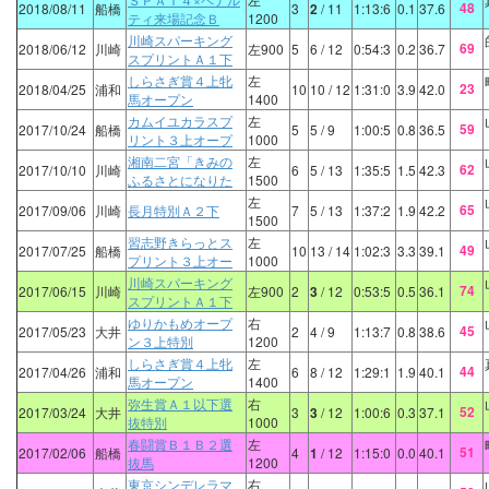
48
2018/08/11
船橋
3
2
/ 11
1:13:6
0.1
37.6
ティ来場記念Ｂ
1200
川崎スパーキング
69
2018/06/12
川崎
左900
5
6
/ 12
0:54:3
0.2
36.7
スプリントＡ１下
しらさぎ賞４上牝
左
23
2018/04/25
浦和
10
10
/ 12
1:31:0
3.9
42.0
馬オープン
1400
カムイユカラスプ
左
59
2017/10/24
船橋
5
5
/ 9
1:00:5
0.8
36.5
リント３上オープ
1000
湘南二宮「きみの
左
62
2017/10/10
川崎
6
5
/ 13
1:35:5
1.5
42.3
ふるさとになりた
1500
左
65
2017/09/06
川崎
長月特別Ａ２下
7
5
/ 13
1:37:2
1.9
42.2
1500
習志野きらっとス
左
49
2017/07/25
船橋
10
13
/ 14
1:02:3
3.3
39.1
プリント３上オー
1000
川崎スパーキング
74
2017/06/15
川崎
左900
2
3
/ 12
0:53:5
0.5
36.1
スプリントＡ１下
ゆりかもめオープ
右
45
2017/05/23
大井
2
4
/ 9
1:13:7
0.8
38.6
ン３上特別
1200
しらさぎ賞４上牝
左
44
2017/04/26
浦和
6
8
/ 12
1:29:1
1.9
40.1
馬オープン
1400
弥生賞Ａ１以下選
右
52
2017/03/24
大井
3
3
/ 12
1:00:6
0.3
37.1
抜特別
1000
春闘賞Ｂ１Ｂ２選
左
51
2017/02/06
船橋
4
1
/ 12
1:15:0
0.0
40.1
抜馬
1200
東京シンデレラマ
右