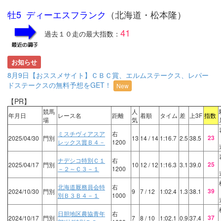
牡5 ディーエスフランク
（北海道・松本隆）
41
過去１０走の最大指数：
お知らせ
8月9日【おススメサイト】ＣＢＣ賞、エルムステークス、レパー
ドステークスの無料予想をGET！
New
【PR】
競馬
人
年月日
レース名
距離
着順
タイム
差
上3F
指数
場
気
ミスチヴィアスア
右
23
2025/04/30
門別
13
14
/ 14
1:16.7
2.5
38.5
レックス賞Ｂ４－
1200
ナデシコ特別Ｃ１
右
25
2025/04/17
門別
10
12
/ 12
1:16.3
3.1
39.0
－２～Ｃ３－１
1200
北海道厩務員会特
右
39
2024/10/30
門別
9
7
/ 12
1:02.4
1.3
38.1
別Ｂ３Ｂ４－１
1000
日胆地区農協青年
右
37
2024/10/17
門別
7
8
/ 10
1:02.1
0.9
37.4