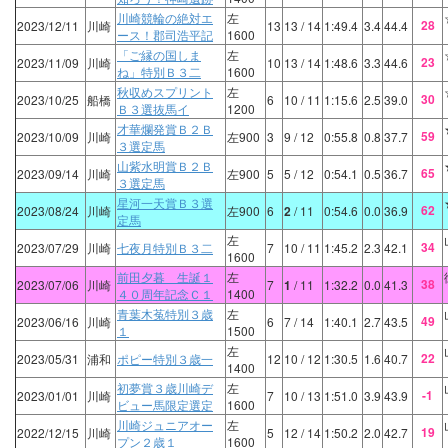
川崎競輪の絶対エ
左
28
2023/12/11
川崎
13
13
/ 14
1:49.4
3.4
44.4
ース！郡司浩平記
1600
「ご縁の国しま
左
23
2023/11/09
川崎
10
13
/ 14
1:48.6
3.3
44.6
ね」特別Ｂ３二
1600
秋収めスプリント
左
30
2023/10/25
船橋
6
10
/ 11
1:15.6
2.5
39.0
Ｂ３選抜馬イ
1200
才華爛発賞Ｂ２Ｂ
59
2023/10/09
川崎
左900
3
9
/ 12
0:55.8
0.8
37.7
３選定馬
山紫水明賞Ｂ２Ｂ
65
2023/09/14
川崎
左900
5
5
/ 12
0:54.1
0.5
36.7
３選定馬
星河一天賞Ｂ３選
62
2023/08/24
川崎
左900
6
2
/ 11
0:54.6
0.0
36.9
定馬
左
34
2023/07/29
川崎
七夜月特別Ｂ３二
7
10
/ 11
1:45.2
2.3
42.1
1600
前田夕暮 生誕１
左
38
2023/07/06
川崎
7
1
/ 11
1:32.2
0.0
41.3
４０周年記念Ｃ１
1400
青葉木菟特別３歳
左
49
2023/06/16
川崎
6
7
/ 14
1:40.1
2.7
43.5
１
1500
左
22
2023/05/31
浦和
ポピー特別３歳一
12
10
/ 12
1:30.5
1.6
40.7
1400
初夢賞３歳川崎デ
左
-1
2023/01/01
川崎
7
10
/ 13
1:51.0
3.9
43.9
ビュー馬限定選定
1600
川崎ジュニアオー
左
19
2022/12/15
川崎
5
12
/ 14
1:50.2
2.0
42.7
プン２歳１
1600