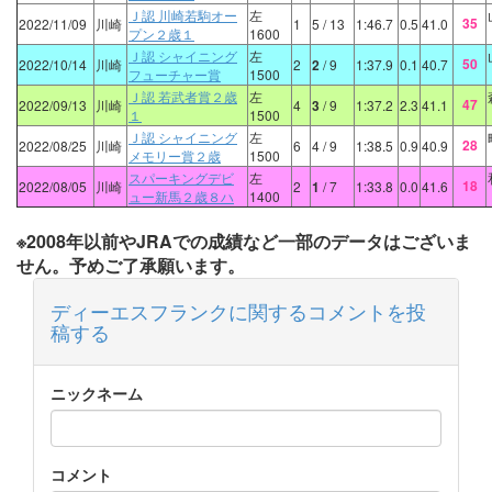
Ｊ認 川崎若駒オー
左
35
2022/11/09
川崎
1
5
/ 13
1:46.7
0.5
41.0
プン２歳１
1600
Ｊ認 シャイニング
左
50
2022/10/14
川崎
2
2
/ 9
1:37.9
0.1
40.7
フューチャー賞
1500
Ｊ認 若武者賞２歳
左
47
2022/09/13
川崎
4
3
/ 9
1:37.2
2.3
41.1
１
1500
Ｊ認 シャイニング
左
28
2022/08/25
川崎
6
4
/ 9
1:38.5
0.9
40.9
メモリー賞２歳
1500
スパーキングデビ
左
18
2022/08/05
川崎
2
1
/ 7
1:33.8
0.0
41.6
ュー新馬２歳８ハ
1400
※2008年以前やJRAでの成績など一部のデータはございま
せん。予めご了承願います。
ディーエスフランクに関するコメントを投
稿する
ニックネーム
コメント