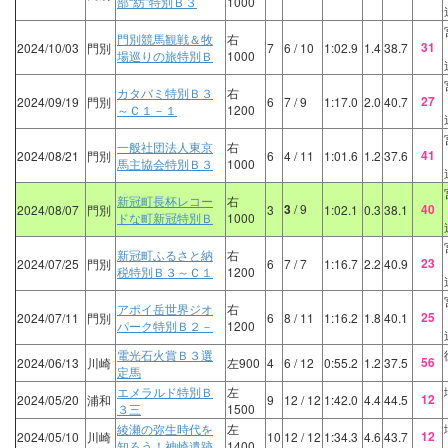
部“紡”特別Ｂ３
1000
門別競馬観戦＆牧
右
31
2024/10/03
門別
7
6
/ 10
1:02.9
1.4
38.7
場巡りの旅特別Ｂ
1000
カタバミ特別Ｂ３
右
27
2024/09/19
門別
6
7
/ 9
1:17.0
2.0
40.7
～Ｃ１－１
1200
一般社団法人東京
右
41
2024/08/21
門別
6
4
/ 11
1:01.6
1.2
37.6
馬主協会特別Ｂ３
1000
新冠町長杯レコー
右
3
/ 9
40
2024/08/07
門別
3
1:02.1
0.3
38.1
ドな町新冠特別Ｂ
1000
新冠町ふるさと納
右
23
2024/07/25
門別
6
7
/ 7
1:16.7
2.2
40.9
税特別Ｂ３～Ｃ１
1200
アポイ岳世界ジオ
右
25
2024/07/11
門別
6
8
/ 11
1:16.2
1.8
40.1
パーク特別Ｂ２－
1200
電光石火賞Ｂ３選
56
2024/06/13
川崎
左900
4
6
/ 12
0:55.2
1.2
37.5
定馬
エメラルド特別Ｂ
左
12
2024/05/20
浦和
9
12
/ 12
1:42.0
4.4
44.5
３三
1500
綾瀬の弥生時代を
左
12
2024/05/10
川崎
10
12
/ 12
1:34.3
4.6
43.7
知ろう！神崎遺跡
1400