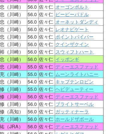
忠（川崎）
56.0
佐々仁
オーゴンボルト
忠（川崎）
56.0
佐々仁
ビービーパドル
忠（川崎）
56.0
佐々仁
オーネットダンディ
忠（川崎）
56.0
佐々仁
レオナビゲート
忠（川崎）
56.0
佐々仁
ポイントパイパー
忠（川崎）
56.0
佐々仁
クインザクイン
裕（川崎）
56.0
佐々仁
スウィフトハート
忠（川崎）
56.0
佐々仁
イッポンギ
忠（川崎）
55.0
佐々仁
ディーエスファッド
充（川崎）
55.0
佐々仁
ムーンライトハニー
忠（川崎）
54.0
佐々仁
キャプテンロビン
修（川崎）
55.0
佐々仁
ヘビデューティー
修（川崎）
56.0
佐々仁
ディーエスファッド
修（川崎）
56.0
佐々仁
ブライトサーベル
修（高知）
56.0
佐々仁
ガッティナーラ
充（川崎）
56.0
佐々仁
ホールドザボール
祐（JRA）
56.0
佐々仁
ディーエスファッド
龍（川崎）
56.0
佐々仁
シゲルヒグマ