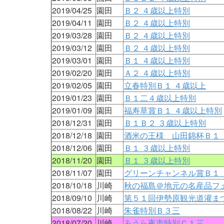
2019/04/25
園田
Ｂ２ ４歳以上特別
2019/04/11
園田
Ｂ２ ４歳以上特別
2019/03/28
園田
Ｂ２ ４歳以上特別
2019/03/12
園田
Ｂ２ ４歳以上特別
2019/03/01
園田
Ｂ１ ４歳以上特別
2019/02/20
園田
Ａ２ ４歳以上特別
2019/02/05
園田
立春特別Ｂ１ ４歳以上
2019/01/23
園田
Ｂ１二４歳以上特別
2019/01/09
園田
福寿草賞Ｂ１ ４歳以上特別
2018/12/31
園田
Ｂ１Ｂ２ ３歳以上特別
2018/12/18
園田
酒米の王様 山田錦杯Ｂ１ 
2018/12/06
園田
Ｂ１ ３歳以上特別
2018/11/20
園田
Ｂ１ ３歳以上特別
2018/11/07
園田
グリーンチャンネル賞Ｂ１ 
2018/10/18
川崎
秋の福島＠地元の名産品フ
2018/09/10
川崎
第５１回伊勢原観光道灌ま
2018/08/22
川崎
朱雀特別Ｂ３三
2018/07/20
川崎
みうら夜市特別Ｃ１三