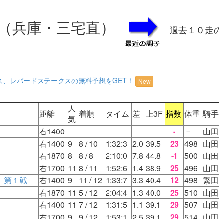
（兵庫・三宅直）
過去１０走
ス、レパードステークスの無料予想をGET！
New
人
距離
着順
タイム
差
上3F
指数
体重
騎手
気
右1400
-
－
山田
右1400
9
8
/ 10
1:32:3
2.0
39.5
23
498
山田
右1870
8
8
/ 8
2:10:0
7.8
44.8
-1
500
山田
右1700
11
8
/ 11
1:52:6
1.4
38.9
25
496
山田
 第１戦
右1400
9
11
/ 12
1:33:7
3.3
40.4
12
498
繁田
右1870
11
5
/ 12
2:04:4
1.3
40.0
25
510
山田
右1400
11
7
/ 12
1:31:5
1.1
39.1
29
507
山田
右1700
9
9
/ 12
1:53:1
2.5
39.1
29
514
山田