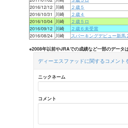
2016/12/12
川崎
２歳５
2016/10/31
川崎
２歳４
2016/10/04
川崎
２歳５ロ
2016/09/12
川崎
２歳６未受賞
2016/08/24
川崎
スパーキングデビュー新馬
※2008年以前やJRAでの成績など一部のデー
ディーエスファッドに関するコメント
ニックネーム
コメント