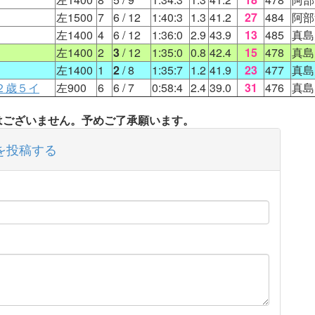
左1500
7
6
/ 12
1:40:3
1.3
41.2
27
484
阿部
左1400
4
6
/ 12
1:36:0
2.9
43.9
13
485
真島
左1400
2
3
/ 12
1:35:0
0.8
42.4
15
478
真島
左1400
1
2
/ 8
1:35:7
1.2
41.9
23
477
真島
２歳５イ
左900
6
6
/ 7
0:58:4
2.4
39.0
31
476
真島
タはございません。予めご了承願います。
を投稿する