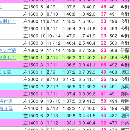
三
左1500
5
4
/ 9
1:37:6
1.8
40.0
46
481
今野
左1600
8
8
/ 10
1:46:8
1.8
42.0
37
491
今野
特別Ｃ１
左1600
11
6
/ 12
1:45:3
1.5
40.7
33
496
今野
左1600
11
9
/ 11
1:46:4
2.0
41.8
28
493
今野
左1600
10
10
/ 14
1:47:0
1.7
41.9
29
502
今野
左1500
8
11
/ 12
1:40:4
2.5
40.4
22
500
今野
キング優
左1600
9
14
/ 14
1:48:8
2.7
42.8
23
508
伊藤
記念Ｃ１
左1500
1
3
/ 14
1:36:3
0.1
40.2
52
494
今野
左1500
3
1
/ 11
1:36:8
0.0
41.1
68
492
今野
Ｃ１四
左1500
1
2
/ 9
1:37:2
0.7
39.3
49
488
増田
左2000
7
8
/ 10
2:17:0
2.5
41.7
26
495
今野
左1500
2
2
/ 12
1:36:5
0.1
39.3
49
491
赤岡
左1500
1
1
/ 11
1:37:4
0.0
39.6
41
491
赤岡
格付選
左1500
9
10
/ 13
1:37:5
0.9
41.3
50
494
赤岡
賞３歳
左1400
1
5
/ 12
1:33:2
1.7
40.0
26
489
赤岡
左1500
6
2
/ 13
1:39:8
0.4
41.5
43
487
増田
左1400
3
1
/ 12
1:33:1
0.0
40.4
32
479
丹内
左1400
8
5
/ 9
1:34:3
1.3
41.2
18
478
阿部