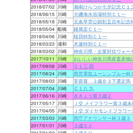
2018/07/02
川崎
湘南ひらつか七夕記念Ｃ１
2018/06/15
川崎
大磯海水浴場特別Ｃ１一
2018/05/18
川崎
北条早雲公顕彰五百年記念
2018/05/04
船橋
鍾馗盃Ｃ１一
2018/04/06
川崎
桜貝特別Ｃ１一
2018/03/23
浦和
木蓮特別Ｃ１一
2018/03/02
川崎
神奈川県・企業対抗ウォー
2017/10/11
川崎
おいしい神奈川県産畜産物
2017/09/08
川崎
Ｃ１三 四
2017/08/24
川崎
県営電気ユーシンブルー杯
2017/08/03
川崎
芙蓉賞 ３歳Ｂ３下選定馬
2017/07/04
川崎
Ｃ１八 九
2017/06/16
川崎
ききょう賞３歳２
2017/05/17
川崎
Ｊ交 メイフラワー賞３歳未
2017/04/05
川崎
Ｊ交 ダイヤモンドフラワー
2017/03/03
川崎
県庁アナウンサー杯３歳３
2017/01/31
川崎
３歳５イ
2017/01/02
川崎
３歳５ロ