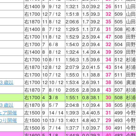
右1400
9
9
/ 12
1:32:1
3.0
39.2
26
511
山田
右1700
12
7
/ 12
1:51:8
1.5
39.3
32
509
山田
右1870
11
8
/ 12
2:06:6
1.7
39.2
35
505
山田
右1400
8
7
/ 12
1:29:5
1.1
37.6
31
508
松本
右1700
11
8
/ 12
1:52:9
2.5
39.4
47
508
田野
右1700
7
6
/ 8
1:54:0
2.0
39.4
32
504
田野
右1400
8
8
/ 12
1:32:4
1.4
39.4
39
509
田野
右1700
10
8
/ 11
1:56:3
1.5
39.6
34
512
杉浦
右1870
12
8
/ 12
2:07:9
2.0
41.5
43
514
杉浦
右1700
10
7
/ 12
1:55:0
1.1
38.8
37
511
田野
３歳以
右1700
12
10
/ 12
1:53:4
2.6
39.1
38
506
廣瀬
右1870
7
8
/ 10
2:05:6
2.8
39.8
43
507
杉浦
右1700
4
3
/ 8
1:55:1
0.8
38.1
30
508
杉浦
３歳以
右1870
6
5
/ 7
2:04:8
1.0
39.4
38
505
杉浦
ェア開催
左1500
9
14
/ 14
1:39:3
3.4
40.5
31
499
今野
つり開催
左1500
10
13
/ 13
1:40:1
4.8
40.7
29
493
今野
左1500
6
7
/ 14
1:37:7
1.0
39.7
50
491
今野
左1600
5
1
/ 8
1:44:9
0.0
39.3
40
483
今野