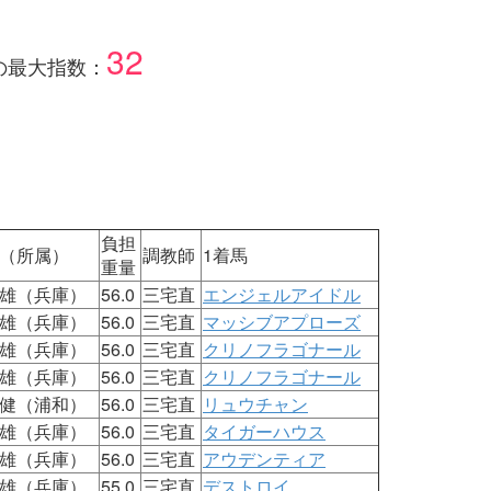
32
の最大指数：
負担
（所属）
調教師
1着馬
重量
雄（兵庫）
56.0
三宅直
エンジェルアイドル
雄（兵庫）
56.0
三宅直
マッシブアプローズ
雄（兵庫）
56.0
三宅直
クリノフラゴナール
雄（兵庫）
56.0
三宅直
クリノフラゴナール
健（浦和）
56.0
三宅直
リュウチャン
雄（兵庫）
56.0
三宅直
タイガーハウス
雄（兵庫）
56.0
三宅直
アウデンティア
雄（兵庫）
55.0
三宅直
デストロイ